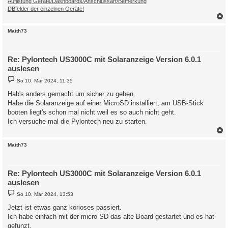
Auflistung Geräte/Dashboards/Anschlussart/Bemerkung
DBfelder der einzelnen Geräte!
c
Matth73
Re: Pylontech US3000C mit Solaranzeige Version 6.0.1
auslesen
B
So 10. Mär 2024, 11:35
e
i
Hab's anders gemacht um sicher zu gehen.
t
Habe die Solaranzeige auf einer MicroSD installiert, am USB-Stick
r
a
booten liegt's schon mal nicht weil es so auch nicht geht.
g
Ich versuche mal die Pylontech neu zu starten.
c
Matth73
Re: Pylontech US3000C mit Solaranzeige Version 6.0.1
auslesen
B
So 10. Mär 2024, 13:53
e
i
Jetzt ist etwas ganz korioses passiert.
t
Ich habe einfach mit der micro SD das alte Board gestartet und es hat
r
a
gefunzt.