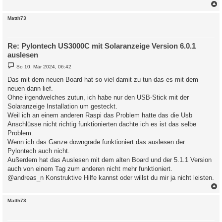
c
Matth73
Re: Pylontech US3000C mit Solaranzeige Version 6.0.1
auslesen
B
So 10. Mär 2024, 06:42
e
i
Das mit dem neuen Board hat so viel damit zu tun das es mit dem
t
neuen dann lief.
r
a
Ohne irgendwelches zutun, ich habe nur den USB-Stick mit der
g
Solaranzeige Installation um gesteckt.
Weil ich an einem anderen Raspi das Problem hatte das die Usb
Anschlüsse nicht richtig funktionierten dachte ich es ist das selbe
Problem.
Wenn ich das Ganze downgrade funktioniert das auslesen der
Pylontech auch nicht.
Außerdem hat das Auslesen mit dem alten Board und der 5.1.1 Version
auch von einem Tag zum anderen nicht mehr funktioniert.
@andreas_n Konstruktive Hilfe kannst oder willst du mir ja nicht leisten.
c
Matth73