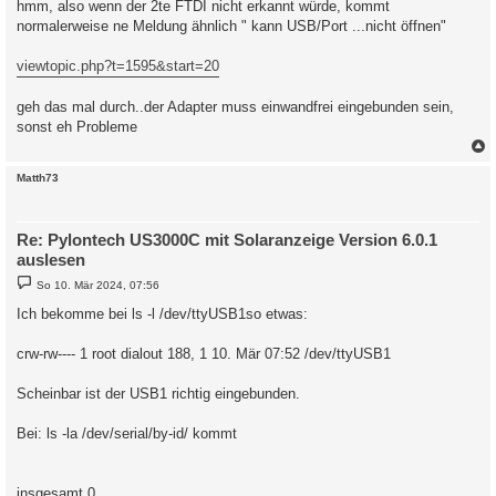
hmm, also wenn der 2te FTDI nicht erkannt würde, kommt
t
normalerweise ne Meldung ähnlich " kann USB/Port ...nicht öffnen"
r
a
g
viewtopic.php?t=1595&start=20
geh das mal durch..der Adapter muss einwandfrei eingebunden sein,
sonst eh Probleme
c
Matth73
Re: Pylontech US3000C mit Solaranzeige Version 6.0.1
auslesen
B
So 10. Mär 2024, 07:56
e
i
Ich bekomme bei ls -l /dev/ttyUSB1so etwas:
t
r
a
crw-rw---- 1 root dialout 188, 1 10. Mär 07:52 /dev/ttyUSB1
g
Scheinbar ist der USB1 richtig eingebunden.
Bei: ls -la /dev/serial/by-id/ kommt
insgesamt 0