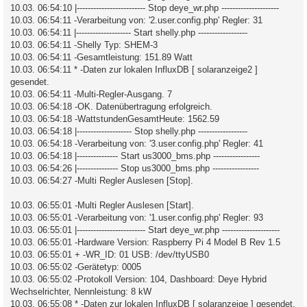
10.03. 06:54:10 |------------------------- Stop deye_wr.php ---------------------
10.03. 06:54:11 -Verarbeitung von: '2.user.config.php' Regler: 31
10.03. 06:54:11 |-------------------- Start shelly.php ------------------
10.03. 06:54:11 -Shelly Typ: SHEM-3
10.03. 06:54:11 -Gesamtleistung: 151.89 Watt
10.03. 06:54:11 * -Daten zur lokalen InfluxDB [ solaranzeige2 ]
gesendet.
10.03. 06:54:11 -Multi-Regler-Ausgang. 7
10.03. 06:54:18 -OK. Datenübertragung erfolgreich.
10.03. 06:54:18 -WattstundenGesamtHeute: 1562.59
10.03. 06:54:18 |-------------------- Stop shelly.php ------------------
10.03. 06:54:18 -Verarbeitung von: '3.user.config.php' Regler: 41
10.03. 06:54:18 |--------------- Start us3000_bms.php -----------------
10.03. 06:54:26 |--------------- Stop us3000_bms.php -----------------
10.03. 06:54:27 -Multi Regler Auslesen [Stop].
10.03. 06:55:01 -Multi Regler Auslesen [Start].
10.03. 06:55:01 -Verarbeitung von: '1.user.config.php' Regler: 93
10.03. 06:55:01 |------------------------- Start deye_wr.php ---------------------
10.03. 06:55:01 -Hardware Version: Raspberry Pi 4 Model B Rev 1.5
10.03. 06:55:01 + -WR_ID: 01 USB: /dev/ttyUSB0
10.03. 06:55:02 -Gerätetyp: 0005
10.03. 06:55:02 -Protokoll Version: 104, Dashboard: Deye Hybrid
Wechselrichter, Nennleistung: 8 kW
10.03. 06:55:08 * -Daten zur lokalen InfluxDB [ solaranzeige ] gesendet.