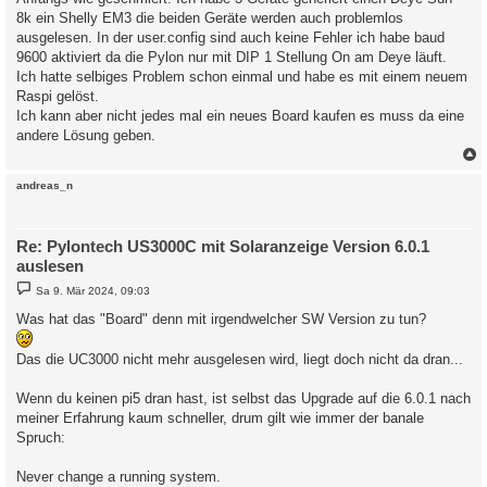
8k ein Shelly EM3 die beiden Geräte werden auch problemlos
ausgelesen. In der user.config sind auch keine Fehler ich habe baud
9600 aktiviert da die Pylon nur mit DIP 1 Stellung On am Deye läuft.
Ich hatte selbiges Problem schon einmal und habe es mit einem neuem
Raspi gelöst.
Ich kann aber nicht jedes mal ein neues Board kaufen es muss da eine
andere Lösung geben.
c
andreas_n
Re: Pylontech US3000C mit Solaranzeige Version 6.0.1
auslesen
B
Sa 9. Mär 2024, 09:03
e
i
Was hat das "Board" denn mit irgendwelcher SW Version zu tun?
t
r
a
Das die UC3000 nicht mehr ausgelesen wird, liegt doch nicht da dran...
g
Wenn du keinen pi5 dran hast, ist selbst das Upgrade auf die 6.0.1 nach
meiner Erfahrung kaum schneller, drum gilt wie immer der banale
Spruch:
Never change a running system.