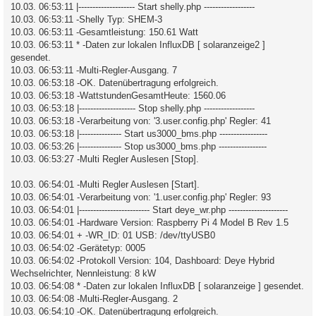
10.03. 06:53:11 |-------------------- Start shelly.php ------------------
10.03. 06:53:11 -Shelly Typ: SHEM-3
10.03. 06:53:11 -Gesamtleistung: 150.61 Watt
10.03. 06:53:11 * -Daten zur lokalen InfluxDB [ solaranzeige2 ]
gesendet.
10.03. 06:53:11 -Multi-Regler-Ausgang. 7
10.03. 06:53:18 -OK. Datenübertragung erfolgreich.
10.03. 06:53:18 -WattstundenGesamtHeute: 1560.06
10.03. 06:53:18 |-------------------- Stop shelly.php ------------------
10.03. 06:53:18 -Verarbeitung von: '3.user.config.php' Regler: 41
10.03. 06:53:18 |--------------- Start us3000_bms.php -----------------
10.03. 06:53:26 |--------------- Stop us3000_bms.php -----------------
10.03. 06:53:27 -Multi Regler Auslesen [Stop].
10.03. 06:54:01 -Multi Regler Auslesen [Start].
10.03. 06:54:01 -Verarbeitung von: '1.user.config.php' Regler: 93
10.03. 06:54:01 |------------------------- Start deye_wr.php ---------------------
10.03. 06:54:01 -Hardware Version: Raspberry Pi 4 Model B Rev 1.5
10.03. 06:54:01 + -WR_ID: 01 USB: /dev/ttyUSB0
10.03. 06:54:02 -Gerätetyp: 0005
10.03. 06:54:02 -Protokoll Version: 104, Dashboard: Deye Hybrid
Wechselrichter, Nennleistung: 8 kW
10.03. 06:54:08 * -Daten zur lokalen InfluxDB [ solaranzeige ] gesendet.
10.03. 06:54:08 -Multi-Regler-Ausgang. 2
10.03. 06:54:10 -OK. Datenübertragung erfolgreich.