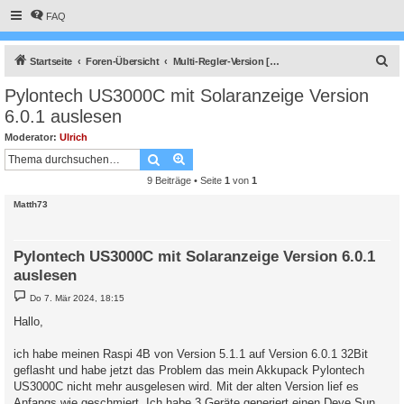
FAQ
S
Startseite
Foren-Übersicht
Multi-Regler-Version [ bis zu 6 Geräten an einem Raspberry Pi ]
u
Pylontech US3000C mit Solaranzeige Version
c
6.0.1 auslesen
h
Moderator:
Ulrich
e
Suche
Erweiterte Suche
9 Beiträge • Seite
1
von
1
Matth73
Pylontech US3000C mit Solaranzeige Version 6.0.1
auslesen
B
Do 7. Mär 2024, 18:15
e
i
Hallo,
t
r
a
ich habe meinen Raspi 4B von Version 5.1.1 auf Version 6.0.1 32Bit
g
geflasht und habe jetzt das Problem das mein Akkupack Pylontech
US3000C nicht mehr ausgelesen wird. Mit der alten Version lief es
Anfangs wie geschmiert. Ich habe 3 Geräte generiert einen Deye Sun