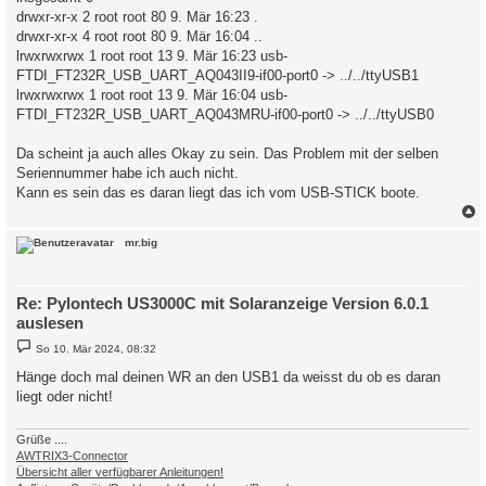
drwxr-xr-x 2 root root 80 9. Mär 16:23 .
drwxr-xr-x 4 root root 80 9. Mär 16:04 ..
lrwxrwxrwx 1 root root 13 9. Mär 16:23 usb-
FTDI_FT232R_USB_UART_AQ043II9-if00-port0 -> ../../ttyUSB1
lrwxrwxrwx 1 root root 13 9. Mär 16:04 usb-
FTDI_FT232R_USB_UART_AQ043MRU-if00-port0 -> ../../ttyUSB0
Da scheint ja auch alles Okay zu sein. Das Problem mit der selben
Seriennummer habe ich auch nicht.
Kann es sein das es daran liegt das ich vom USB-STICK boote.
c
mr.big
Re: Pylontech US3000C mit Solaranzeige Version 6.0.1
auslesen
B
So 10. Mär 2024, 08:32
e
i
Hänge doch mal deinen WR an den USB1 da weisst du ob es daran
t
liegt oder nicht!
r
a
g
Grüße ....
AWTRIX3-Connector
Übersicht aller verfügbarer Anleitungen!