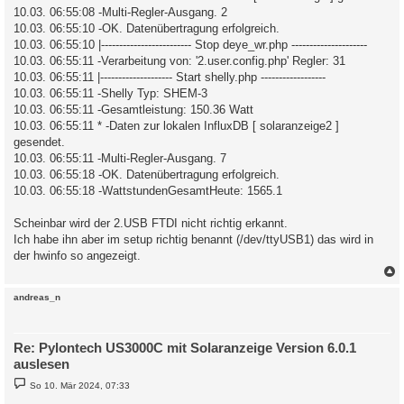
10.03. 06:55:08 -Multi-Regler-Ausgang. 2
10.03. 06:55:10 -OK. Datenübertragung erfolgreich.
10.03. 06:55:10 |------------------------- Stop deye_wr.php ---------------------
10.03. 06:55:11 -Verarbeitung von: '2.user.config.php' Regler: 31
10.03. 06:55:11 |-------------------- Start shelly.php ------------------
10.03. 06:55:11 -Shelly Typ: SHEM-3
10.03. 06:55:11 -Gesamtleistung: 150.36 Watt
10.03. 06:55:11 * -Daten zur lokalen InfluxDB [ solaranzeige2 ]
gesendet.
10.03. 06:55:11 -Multi-Regler-Ausgang. 7
10.03. 06:55:18 -OK. Datenübertragung erfolgreich.
10.03. 06:55:18 -WattstundenGesamtHeute: 1565.1
Scheinbar wird der 2.USB FTDI nicht richtig erkannt.
Ich habe ihn aber im setup richtig benannt (/dev/ttyUSB1) das wird in
der hwinfo so angezeigt.
c
andreas_n
Re: Pylontech US3000C mit Solaranzeige Version 6.0.1
auslesen
B
So 10. Mär 2024, 07:33
e
i