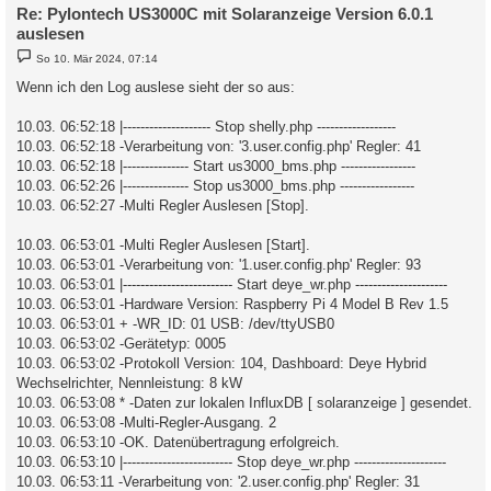
Re: Pylontech US3000C mit Solaranzeige Version 6.0.1
auslesen
B
So 10. Mär 2024, 07:14
e
i
Wenn ich den Log auslese sieht der so aus:
t
r
a
10.03. 06:52:18 |-------------------- Stop shelly.php ------------------
g
10.03. 06:52:18 -Verarbeitung von: '3.user.config.php' Regler: 41
10.03. 06:52:18 |--------------- Start us3000_bms.php -----------------
10.03. 06:52:26 |--------------- Stop us3000_bms.php -----------------
10.03. 06:52:27 -Multi Regler Auslesen [Stop].
10.03. 06:53:01 -Multi Regler Auslesen [Start].
10.03. 06:53:01 -Verarbeitung von: '1.user.config.php' Regler: 93
10.03. 06:53:01 |------------------------- Start deye_wr.php ---------------------
10.03. 06:53:01 -Hardware Version: Raspberry Pi 4 Model B Rev 1.5
10.03. 06:53:01 + -WR_ID: 01 USB: /dev/ttyUSB0
10.03. 06:53:02 -Gerätetyp: 0005
10.03. 06:53:02 -Protokoll Version: 104, Dashboard: Deye Hybrid
Wechselrichter, Nennleistung: 8 kW
10.03. 06:53:08 * -Daten zur lokalen InfluxDB [ solaranzeige ] gesendet.
10.03. 06:53:08 -Multi-Regler-Ausgang. 2
10.03. 06:53:10 -OK. Datenübertragung erfolgreich.
10.03. 06:53:10 |------------------------- Stop deye_wr.php ---------------------
10.03. 06:53:11 -Verarbeitung von: '2.user.config.php' Regler: 31