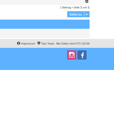
N
a
1 Beitrag • Seite
1
von
1
c
h
Gehe zu
o
b
e
n
Impressum
Das Team
Alle Zeiten sind
UTC+02:00