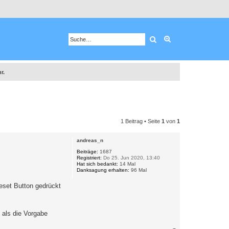
Suche
Erweiterte Suche
r.
1 Beitrag • Seite
1
von
1
andreas_n
Beiträge:
1687
Registriert:
Do 25. Jun 2020, 13:40
Hat sich bedankt:
14 Mal
Danksagung erhalten:
96 Mal
eset Button gedrückt
 als die Vorgabe