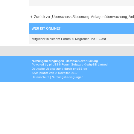
Zurück zu „Überschuss Steuerung, Anlagenüberwachung, Anbin
WER IST ONLINE?
Mitglieder in diesem Forum: 0 Mitglieder und 1 Gast
Nutzungsbedingungen
Datenschutzerklärung
Powered by
phpBB
® Forum Software © phpBB Limited
Deutsche Übersetzung durch
phpBB.de
Style
proflat
von ©
Mazeltof
2017
Datenschutz
|
Nutzungsbedingungen