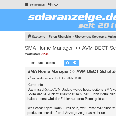
Schnellzugriff
FAQ
Startseite
Foren-Übersicht
Überschuss Steuerung, Anlage
SMA Home Manager >> AVM DECT Sch
Moderator:
Ulrich
Suche
Erweiterte Suche
SMA Home Manager >> AVM DECT Schaltd
B
von
andreas_n
»
Di 21. Jan 2025, 15:36
e
i
Kurze Info
t
Das missglückte AVM Update wurde heute seitens SMA korri
r
a
Sollte der SHM nicht erreichbar sein, per Sunny Portal 
g
halten, sonst wird der Zähler aus dem Portal gelöscht.
Was wieder geht, kann Zufall sein, wer Fremd WR einsetzt
produziert, nur die Portal Anzeige zeigt das nicht an