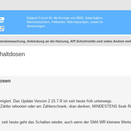
Support Forum für die Anzeige von BMS, Solarreglern,
Wechselrichtern, Pelletöfen, Wärmepumpen, sowie für
Steuerungen.
nüberwachung, Anbindung an die Heizung, API Schnittstelle und vieles Andere meh
altdosen
osen
giert. Das Update Version 2.15.7.R ist seit heute früh unterwegs.
den Zähler rebooten oder am Zählerschrank, dran denken, MINDESTENS 6sek R
, seit heute geht das Schalten wieder, auch wenn der SMA WR kleinere Werte