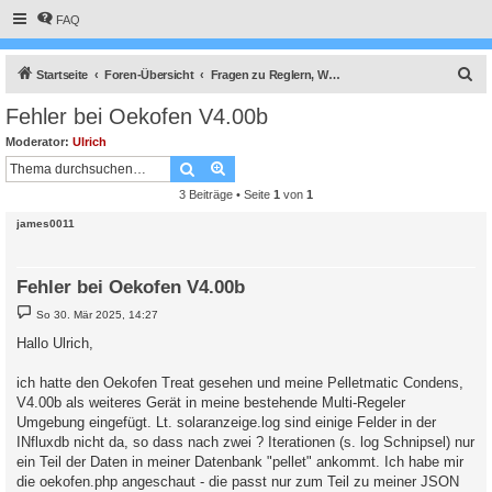
FAQ
S
Startseite
Foren-Übersicht
Fragen zu Reglern, Wallboxen und Wechselrichter
u
Fehler bei Oekofen V4.00b
c
Moderator:
Ulrich
h
Suche
Erweiterte Suche
e
3 Beiträge • Seite
1
von
1
james0011
Fehler bei Oekofen V4.00b
B
So 30. Mär 2025, 14:27
e
i
Hallo Ulrich,
t
r
a
ich hatte den Oekofen Treat gesehen und meine Pelletmatic Condens,
g
V4.00b als weiteres Gerät in meine bestehende Multi-Regeler
Umgebung eingefügt. Lt. solaranzeige.log sind einige Felder in der
INfluxdb nicht da, so dass nach zwei ? Iterationen (s. log Schnipsel) nur
ein Teil der Daten in meiner Datenbank "pellet" ankommt. Ich habe mir
die oekofen.php angeschaut - die passt nur zum Teil zu meiner JSON