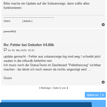
i
Bitte mache ein Update auf die Solaranzeige, dann sollte alles
t
funktionieren.
r
a
g
-----------------------------------------------------
Ulrich
. . . . . . . .
[ Admin ]
c
james0011
Re: Fehler bei Oekofen V4.00b
B
So 30. Mär 2025, 16:32
e
i
update gemacht - Fehler aus solaranzeige.log sind weg ! schreibt jetzt
t
sauber in die influxdb fehlerfrei rein.
r
a
Ich muss noch die StatusTexte im Dashboard "Pelletheizung" sichtbar
g
machen - da rätsle ich noch warum da nichts angezeigt wird ....
Gruss
3 Beiträge • Seite
1
von
1
c
Gehe zu
Wer ist online?