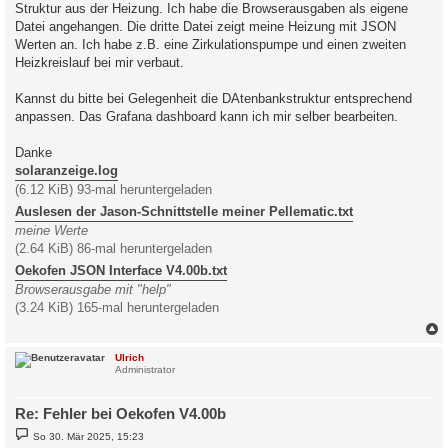
Struktur aus der Heizung. Ich habe die Browserausgaben als eigene
Datei angehangen. Die dritte Datei zeigt meine Heizung mit JSON
Werten an. Ich habe z.B. eine Zirkulationspumpe und einen zweiten
Heizkreislauf bei mir verbaut.
Kannst du bitte bei Gelegenheit die DAtenbankstruktur entsprechend
anpassen. Das Grafana dashboard kann ich mir selber bearbeiten.
Danke
solaranzeige.log
(6.12 KiB) 93-mal heruntergeladen
Auslesen der Jason-Schnittstelle meiner Pellematic.txt
meine Werte
(2.64 KiB) 86-mal heruntergeladen
Oekofen JSON Interface V4.00b.txt
Browserausgabe mit "help"
(3.24 KiB) 165-mal heruntergeladen
c
Ulrich
Administrator
Re: Fehler bei Oekofen V4.00b
B
So 30. Mär 2025, 15:23
e