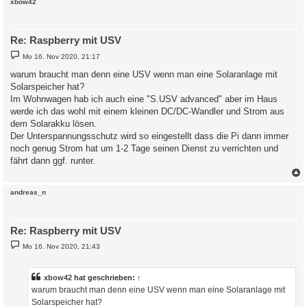
c
xbow42
Re: Raspberry mit USV
B
Mo 16. Nov 2020, 21:17
e
i
warum braucht man denn eine USV wenn man eine Solaranlage mit
t
Solarspeicher hat?
r
a
Im Wohnwagen hab ich auch eine "S.USV advanced" aber im Haus
g
werde ich das wohl mit einem kleinen DC/DC-Wandler und Strom aus
dem Solarakku lösen.
Der Unterspannungsschutz wird so eingestellt dass die Pi dann immer
noch genug Strom hat um 1-2 Tage seinen Dienst zu verrichten und
fährt dann ggf. runter.
c
andreas_n
Re: Raspberry mit USV
B
Mo 16. Nov 2020, 21:43
e
i
t
r
xbow42
hat geschrieben:
↑
a
warum braucht man denn eine USV wenn man eine Solaranlage mit
g
Solarspeicher hat?