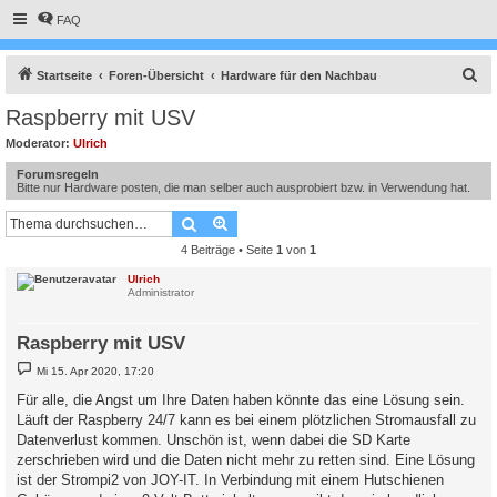
FAQ
S
Startseite
Foren-Übersicht
Hardware für den Nachbau
u
Raspberry mit USV
c
Moderator:
Ulrich
h
Forumsregeln
e
Bitte nur Hardware posten, die man selber auch ausprobiert bzw. in Verwendung hat.
Suche
Erweiterte Suche
4 Beiträge • Seite
1
von
1
Ulrich
Administrator
Raspberry mit USV
B
Mi 15. Apr 2020, 17:20
e
i
Für alle, die Angst um Ihre Daten haben könnte das eine Lösung sein.
t
Läuft der Raspberry 24/7 kann es bei einem plötzlichen Stromausfall zu
r
a
Datenverlust kommen. Unschön ist, wenn dabei die SD Karte
g
zerschrieben wird und die Daten nicht mehr zu retten sind. Eine Lösung
ist der Strompi2 von JOY-IT. In Verbindung mit einem Hutschienen