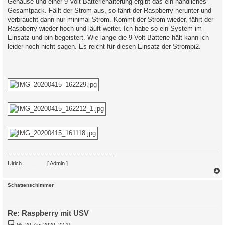
Gehäuse und einer 9 Volt Batteriehalterung ergibt das ein handliches
Gesamtpack. Fällt der Strom aus, so fährt der Raspberry herunter und
verbraucht dann nur minimal Strom. Kommt der Strom wieder, fährt der
Raspberry wieder hoch und läuft weiter. Ich habe so ein System im
Einsatz und bin begeistert. Wie lange die 9 Volt Batterie hält kann ich
leider noch nicht sagen. Es reicht für diesen Einsatz der Strompi2.
-----------------------------------------------------
Ulrich
. . . . . . . .
[ Admin ]
c
Schattenschimmer
Re: Raspberry mit USV
B
Mo 20. Apr 2020, 22:11