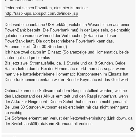
e
i
Jeder hat seinen Favoriten, dies hier ist meiner:
t
http://raspi-ups.appspot.com/de/index.jsp
r
a
g
Dort wird eine einfache USV erklärt, welche im Wesentlichen aus einer
Power-Bank besteht. Die Powerbank muß in der Lage sein, gleichzeitig
geladen zu werden während der Verbraucher (=Raspi) an dieser
PowerBank läuft. Die dort beschriebene Powerbank kann das.
Autonomiezeit: Über 30 Stunden (!)
Ich habe zwei davon im Einsatz (Solaranzeige und Homematic), beide
laufen gut und problemlos.
Bis jetzt zwei Stromausfälle, ca. 1 Stunde und ca. 8 Stunden. Beide
Raspis liefen durch. Bei der Homematic merkt man das sogar, wenn
man viele batteriebetriebene Homematic Komponenten im Einsatz hat.
Diese funktionieren einfach weiter. Bei der Keymatic ist das Gold wert.
Optional kann eine Software auf dem Raspi installiert werden, welche
den Ladezustand des Akkus ermittelt und den Raspi runterfährt, wenn
der Akku zur Neige geht. Diesen Schritt habe ich noch nicht gemacht.
Bei über 30 Stunden Autonomiezeit erscheint mir das nicht mehr ganz
so wichtig.
Die Software erkennt am Verlust der Netzwerkverbindung (Link down, da
der Switch ausfällt), daß ein Stromausfall vorliegt.