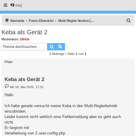
FAQ
S
Startseite
Foren-Übersicht
Multi-Regler-Version [ bis zu 6 Geräten an einem Raspberry Pi ]
u
Keba als Gerät 2
c
Moderator:
Ulrich
h
Suche
Erweiterte Suche
e
6 Beiträge • Seite
1
von
1
Filips
Keba als Gerät 2
B
Mo 18. Mai 2020, 17:31
e
i
Hallo
t
r
a
Ich habe gerade versucht meine Keba in den Multi-Reglerbetrieb
g
einzubinden.
Leider kommt nicht wirklich eine Fehlermeldung aber es geht auch
nicht.
Er beginnt mit
Verarbeitung von 2.user.config.php