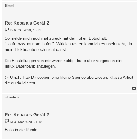
$WR_Port = "7090";

$WR_Adresse = "1";
c
Simml
Re: Keba als Gerät 2
B
Di 6. Okt 2020, 16:33
e
i
So melde mich nochmal zurück mit der frohen Botschaft:
t
"Läuft, bzw. müsste laufen". Wirklich testen kann ich es noch nicht, da
r
a
mein Elektroauto noch nicht da ist.
g
Die Einstellungen von mir waren richtig, hatte aber vergessen eine
Influx Datenbank anzulegen.
@ Ulrich: Hab Dir soeben eine kleine Spende überwiesen. Klasse Arbeit
die du da leistest.
c
mbastian
Re: Keba als Gerät 2
B
Mi 4. Nov 2020, 21:18
e
i
Hallo in die Runde,
t
r
a