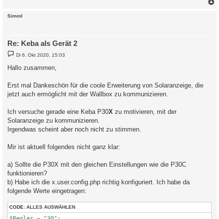
c
Simml
Re: Keba als Gerät 2
B
Di 6. Okt 2020, 15:03
e
i
Hallo zusammen,
t
r
a
Erst mal Dankeschön für die coole Erweiterung von Solaranzeige, die
g
jetzt auch ermöglicht mit der Wallbox zu kommunizieren.
Ich versuche gerade eine Keba P30
X
zu motivieren, mit der
Solaranzeige zu kommunizieren.
Irgendwas scheint aber noch nicht zu stimmen.
Mir ist aktuell folgendes nicht ganz klar:
a) Sollte die P30X mit den gleichen Einstellungen wie die P30C
funktionieren?
b) Habe ich die x.user.config.php richtig konfiguriert. Ich habe da
folgende Werte eingetragen:
CODE:
ALLES AUSWÄHLEN
$Regler = "30";
