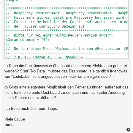
//

/*************************************************************
//  Raspberry Gerätenummer   Raspberry Gerätenummer   Raspberr
//  Falls mehr als ein Gerät pro Raspberry betrieben wird.

//  Es ist die Reihenfolge der Geräte und taucht auch in der N
//  der  x.user.config.php Dateien auf

**************************************************************
//  Bitte nur bei einer Multi-Regler-Version ändern.

$GeraeteNummer = "4";

//

//  Nur bei einem Micro Wechselrichter von AEconversion ($Regl
//  ----------------------------------------------------------
//  Z.B. Typ INV250-45 oder INV500-60

//  Steht auf dem Gerät! Ist 10 stellig. Serial-No. 0607600...
c) Kann die Funktionsweise überhaupt ohne einem Elektroauto getestet
//  Bitte alle 10 Stellen hier eintragen:

$Seriennummer = "0000000000";

werden? Statt "No Data" müsste das Dashboard ja eigentlich irgendwas
//  Falls ein WLAN HF2211 serial   Gateway benutzt wird true e
wie "Ladekabel nicht angeschlossen" oder so anzeigen, oder?
$HF2211 = false;

//

d) Gibts eine elegantere Möglichkeit den Fehler zu finden, außer auf das
//

nicht funktionierende Dashboard zu schauen und nach jeder Änderung
//  Bei Wechselrichtern, die eine LAN Schnittstelle haben, ode
//  Serial Device Server, wie z.B. der HF2211 oder der Elfin-E
einen Reboot durchzuführen ?
//  dazwischen geschaltet ist, bitte hier IP und Port eintrage
//  falls erforderlich die Device ID. (Geräteadresse = WR_Adre
Ich freue mich über eure Tipps.
//  ---------------------------------------------------------
//

Viele Grüße
$WR_IP = "192.168.178.99";

//$WR_Port = "1502";

Simon
//$WR_Port = "502";
