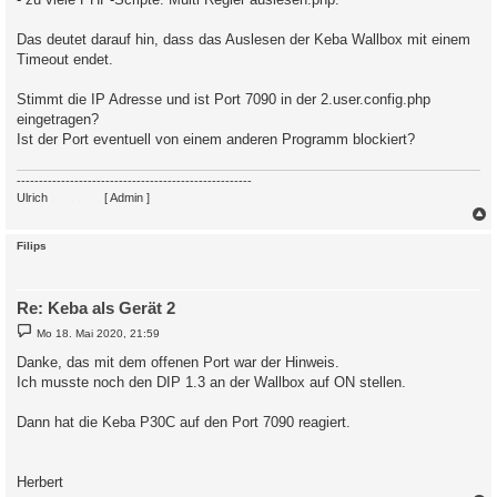
t
r
a
Das deutet darauf hin, dass das Auslesen der Keba Wallbox mit einem
g
Timeout endet.
Stimmt die IP Adresse und ist Port 7090 in der 2.user.config.php
eingetragen?
Ist der Port eventuell von einem anderen Programm blockiert?
-----------------------------------------------------
Ulrich
. . . . . . . .
[ Admin ]
c
Filips
Re: Keba als Gerät 2
B
Mo 18. Mai 2020, 21:59
e
i
Danke, das mit dem offenen Port war der Hinweis.
t
Ich musste noch den DIP 1.3 an der Wallbox auf ON stellen.
r
a
g
Dann hat die Keba P30C auf den Port 7090 reagiert.
Herbert