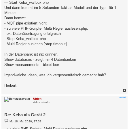
— Start Keba_wallbox.php
Und dann kommt im 5 Sekunden Takt as Modell und der Typ - für 1
Minute.
Dann kommt
- MQT pipe existiert nicht
- zu viele PHP-Scripte: Multi Regler auslesen.php.
- ok. Datenübertragung erfolgreich
- Stop Keba_wallbox.php
- Multi Regler auslesen [stop timeout].
In der Datenbank ist nix drinnen.
Show databases - zeigt mir 4 Datenbanken
Show measurements - bleibt leer.
Irgendwelche Ideen, was ich vergessen/falsch gemacht hab?
Herbert
c
ONLINE
Ulrich
Administrator
Re: Keba als Gerät 2
B
Mo 18. Mai 2020, 17:38
e
i
- zu viele PHP-Scripte: Multi Regler auslesen.php.