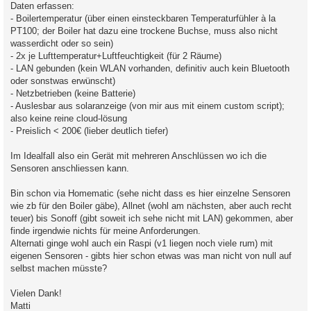
Daten erfassen:
- Boilertemperatur (über einen einsteckbaren Temperaturfühler à la
PT100; der Boiler hat dazu eine trockene Buchse, muss also nicht
wasserdicht oder so sein)
- 2x je Lufttemperatur+Luftfeuchtigkeit (für 2 Räume)
- LAN gebunden (kein WLAN vorhanden, definitiv auch kein Bluetooth
oder sonstwas erwünscht)
- Netzbetrieben (keine Batterie)
- Auslesbar aus solaranzeige (von mir aus mit einem custom script);
also keine reine cloud-lösung
- Preislich < 200€ (lieber deutlich tiefer)
Im Idealfall also ein Gerät mit mehreren Anschlüssen wo ich die
Sensoren anschliessen kann.
Bin schon via Homematic (sehe nicht dass es hier einzelne Sensoren
wie zb für den Boiler gäbe), Allnet (wohl am nächsten, aber auch recht
teuer) bis Sonoff (gibt soweit ich sehe nicht mit LAN) gekommen, aber
finde irgendwie nichts für meine Anforderungen.
Alternati ginge wohl auch ein Raspi (v1 liegen noch viele rum) mit
eigenen Sensoren - gibts hier schon etwas was man nicht von null auf
selbst machen müsste?
Vielen Dank!
Matti