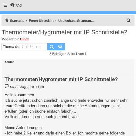
FAQ
S
Startseite
Foren-Übersicht
Überschuss Steuerung, Anlagenüberwachung, Anbindung an die Heizung, API Schnittstelle und vieles Andere mehr.
u
Thermometer/Hygrometer mit IP Schnittstelle?
c
Moderator:
Ulrich
h
Suche
Erweiterte Suche
e
3 Beiträge • Seite
1
von
1
seldor
Thermometer/Hygrometer mit IP Schnittstelle?
B
Sa 29. Aug 2020, 14:38
e
i
Hallo zusammen
t
Ich suche jetzt schon ziemlich lange und finde entweder nur sehr sehr
r
a
teure Geräte oder dann nur solche, die meine Anforderungen nicht
g
erfüllen (oder ich suche einfach falsch)...
Vielleicht kennt ja von euch jemand etwas.
Meine Anforderungen:
- Ich habe 2 Keller und darin einen Boiler. Ich möchte gerne folgende