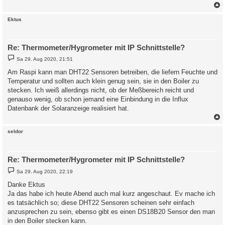
c
Ektus
Re: Thermometer/Hygrometer mit IP Schnittstelle?
B
Sa 29. Aug 2020, 21:51
e
i
Am Raspi kann man DHT22 Sensoren betreiben, die liefern Feuchte und
t
Temperatur und sollten auch klein genug sein, sie in den Boiler zu
r
a
stecken. Ich weiß allerdings nicht, ob der Meßbereich reicht und
g
genauso wenig, ob schon jemand eine Einbindung in die Influx
Datenbank der Solaranzeige realisiert hat.
c
seldor
Re: Thermometer/Hygrometer mit IP Schnittstelle?
B
Sa 29. Aug 2020, 22:19
e
i
Danke Ektus
t
Ja das habe ich heute Abend auch mal kurz angeschaut. Ev mache ich
r
a
es tatsächlich so; diese DHT22 Sensoren scheinen sehr einfach
g
anzusprechen zu sein, ebenso gibt es einen DS18B20 Sensor den man
in den Boiler stecken kann.