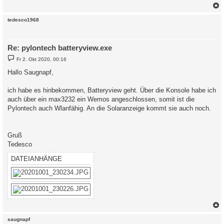
a
g
c
tedesco1968
Re: pylontech batteryview.exe
B
Fr 2. Okt 2020, 00:16
e
i
Hallo Saugnapf,
t
r
a
ich habe es hinbekommen, Batteryview geht. Über die Konsole habe ich
g
auch über ein max3232 ein Wemos angeschlossen, somit ist die
Pylontech auch Wlanfähig. An die Solaranzeige kommt sie auch noch.
Gruß
Tedesco
DATEIANHÄNGE
c
saugnapf