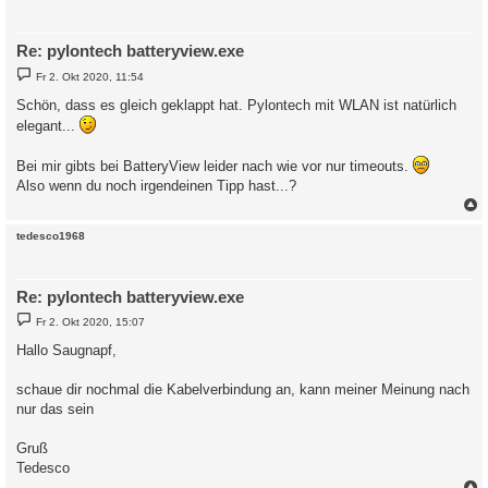
Re: pylontech batteryview.exe
B
Fr 2. Okt 2020, 11:54
e
i
Schön, dass es gleich geklappt hat. Pylontech mit WLAN ist natürlich
t
elegant...
r
a
g
Bei mir gibts bei BatteryView leider nach wie vor nur timeouts.
Also wenn du noch irgendeinen Tipp hast...?
c
tedesco1968
Re: pylontech batteryview.exe
B
Fr 2. Okt 2020, 15:07
e
i
Hallo Saugnapf,
t
r
a
schaue dir nochmal die Kabelverbindung an, kann meiner Meinung nach
g
nur das sein
Gruß
Tedesco