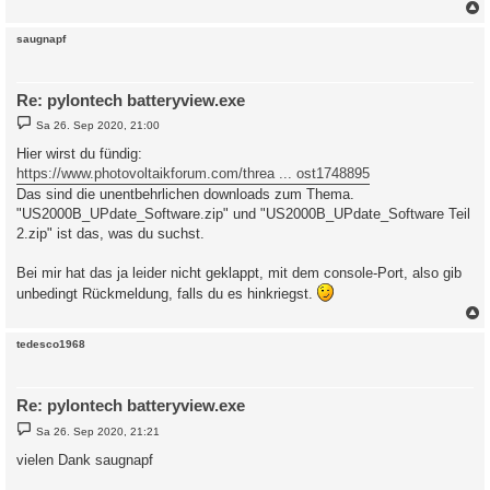
c
saugnapf
Re: pylontech batteryview.exe
B
Sa 26. Sep 2020, 21:00
e
i
Hier wirst du fündig:
t
https://www.photovoltaikforum.com/threa ... ost1748895
r
a
Das sind die unentbehrlichen downloads zum Thema.
g
"US2000B_UPdate_Software.zip" und "US2000B_UPdate_Software Teil
2.zip" ist das, was du suchst.
Bei mir hat das ja leider nicht geklappt, mit dem console-Port, also gib
unbedingt Rückmeldung, falls du es hinkriegst.
c
tedesco1968
Re: pylontech batteryview.exe
B
Sa 26. Sep 2020, 21:21
e
i
vielen Dank saugnapf
t
r