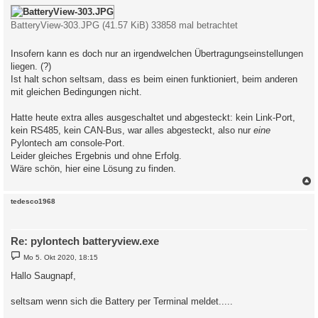
BatteryView-303.JPG (41.57 KiB) 33858 mal betrachtet
Insofern kann es doch nur an irgendwelchen Übertragungseinstellungen
liegen. (?)
Ist halt schon seltsam, dass es beim einen funktioniert, beim anderen
mit gleichen Bedingungen nicht.
Hatte heute extra alles ausgeschaltet und abgesteckt: kein Link-Port,
kein RS485, kein CAN-Bus, war alles abgesteckt, also nur
eine
Pylontech am console-Port.
Leider gleiches Ergebnis und ohne Erfolg.
Wäre schön, hier eine Lösung zu finden.
c
tedesco1968
Re: pylontech batteryview.exe
B
Mo 5. Okt 2020, 18:15
e
i
Hallo Saugnapf,
t
r
a
seltsam wenn sich die Battery per Terminal meldet.....
g