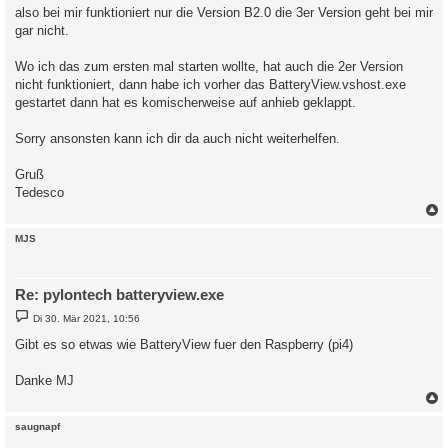
also bei mir funktioniert nur die Version B2.0 die 3er Version geht bei mir
gar nicht.
Wo ich das zum ersten mal starten wollte, hat auch die 2er Version
nicht funktioniert, dann habe ich vorher das BatteryView.vshost.exe
gestartet dann hat es komischerweise auf anhieb geklappt.
Sorry ansonsten kann ich dir da auch nicht weiterhelfen.
Gruß
Tedesco
c
MJS
Re: pylontech batteryview.exe
B
Di 30. Mär 2021, 10:56
e
i
Gibt es so etwas wie BatteryView fuer den Raspberry (pi4)
t
r
a
Danke MJ
g
c
saugnapf