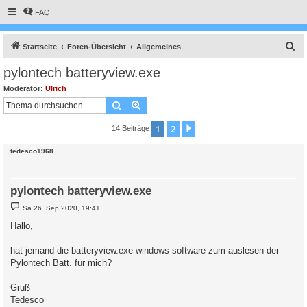
FAQ
S
Startseite
Foren-Übersicht
Allgemeines
u
pylontech batteryview.exe
c
Moderator:
Ulrich
h
Suche
Erweiterte Suche
e
1
2
Nächste
14 Beiträge
tedesco1968
pylontech batteryview.exe
B
Sa 26. Sep 2020, 19:41
e
i
Hallo,
t
r
a
hat jemand die batteryview.exe windows software zum auslesen der
g
Pylontech Batt. für mich?
Gruß
Tedesco