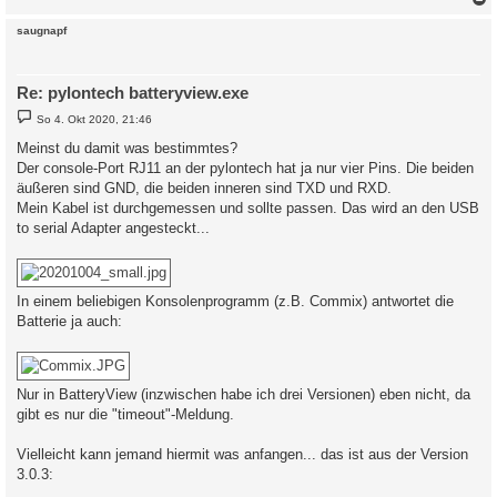
c
saugnapf
Re: pylontech batteryview.exe
B
So 4. Okt 2020, 21:46
e
i
Meinst du damit was bestimmtes?
t
Der console-Port RJ11 an der pylontech hat ja nur vier Pins. Die beiden
r
a
äußeren sind GND, die beiden inneren sind TXD und RXD.
g
Mein Kabel ist durchgemessen und sollte passen. Das wird an den USB
to serial Adapter angesteckt...
In einem beliebigen Konsolenprogramm (z.B. Commix) antwortet die
Batterie ja auch:
Nur in BatteryView (inzwischen habe ich drei Versionen) eben nicht, da
gibt es nur die "timeout"-Meldung.
Vielleicht kann jemand hiermit was anfangen... das ist aus der Version
3.0.3: