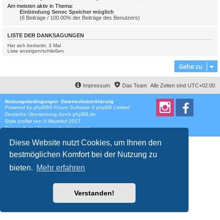
Am meisten aktiv in Thema:
Einbindung Senec Speicher möglich
(6 Beiträge / 100.00% der Beiträge des Benutzers)
LISTE DER DANKSAGUNGEN
Hat sich bedankt: 3 Mal
Liste anzeigen/schließen
Gehe zu
Impressum
Das Team
Alle Zeiten sind
UTC+02:00
Nutzungsbedingungen
Datenschutzerklärung
Powered by
phpBB
® Forum Software © phpBB Limited
Deutsche Übersetzung durch
phpBB.de
Style
proflat
von ©
Mazeltof
2017
Datenschutz
|
Nutzungsbedingungen
Diese Website nutzt Cookies, um Ihnen den
bestmöglichen Komfort bei der Nutzung zu
bieten.
Mehr erfahren
Verstanden!