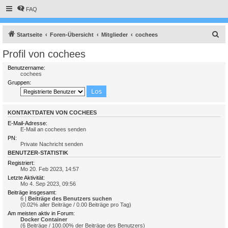
FAQ
S
Startseite
Foren-Übersicht
Mitglieder
cochees
u
Profil von cochees
c
Benutzername:
h
cochees
Gruppen:
e
KONTAKTDATEN VON COCHEES
E-Mail-Adresse:
E-Mail an cochees senden
PN:
Private Nachricht senden
BENUTZER-STATISTIK
Registriert:
Mo 20. Feb 2023, 14:57
Letzte Aktivität:
Mo 4. Sep 2023, 09:56
Beiträge insgesamt:
6 |
Beiträge des Benutzers suchen
(0.02% aller Beiträge / 0.00 Beiträge pro Tag)
Am meisten aktiv in Forum:
Docker Container
(6 Beiträge / 100.00% der Beiträge des Benutzers)