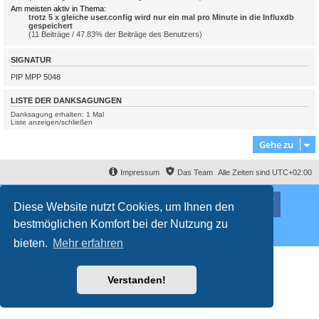
Am meisten aktiv in Thema:
trotz 5 x gleiche user.config wird nur ein mal pro Minute in die Influxdb
gespeichert
(11 Beiträge / 47.83% der Beiträge des Benutzers)
SIGNATUR
PIP MPP 5048
LISTE DER DANKSAGUNGEN
Danksagung erhalten: 1 Mal
Liste anzeigen/schließen
Gehe zu
Impressum
Das Team
Alle Zeiten sind
UTC+02:00
Nutzungsbedingungen
Datenschutzerklärung
Powered by
phpBB
® Forum Software © phpBB Limited
Diese Website nutzt Cookies, um Ihnen den
Deutsche Übersetzung durch
phpBB.de
bestmöglichen Komfort bei der Nutzung zu
Style
proflat
von ©
Mazeltof
2017
Datenschutz
|
Nutzungsbedingungen
bieten.
Mehr erfahren
Verstanden!