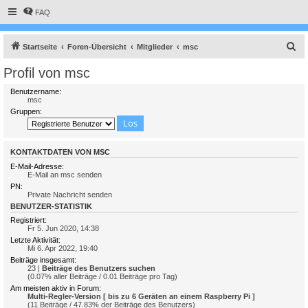
FAQ
S
Startseite
Foren-Übersicht
Mitglieder
msc
u
Profil von msc
c
Benutzername:
h
msc
Gruppen:
e
KONTAKTDATEN VON MSC
E-Mail-Adresse:
E-Mail an msc senden
PN:
Private Nachricht senden
BENUTZER-STATISTIK
Registriert:
Fr 5. Jun 2020, 14:38
Letzte Aktivität:
Mi 6. Apr 2022, 19:40
Beiträge insgesamt:
23 |
Beiträge des Benutzers suchen
(0.07% aller Beiträge / 0.01 Beiträge pro Tag)
Am meisten aktiv in Forum:
Multi-Regler-Version [ bis zu 6 Geräten an einem Raspberry Pi ]
(11 Beiträge / 47.83% der Beiträge des Benutzers)