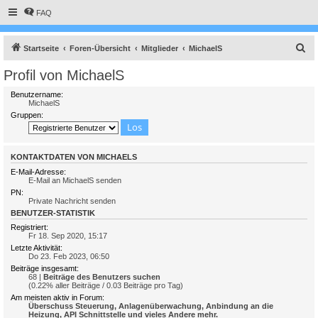
FAQ
S
Startseite
Foren-Übersicht
Mitglieder
MichaelS
u
Profil von MichaelS
c
Benutzername:
h
MichaelS
Gruppen:
e
KONTAKTDATEN VON MICHAELS
E-Mail-Adresse:
E-Mail an MichaelS senden
PN:
Private Nachricht senden
BENUTZER-STATISTIK
Registriert:
Fr 18. Sep 2020, 15:17
Letzte Aktivität:
Do 23. Feb 2023, 06:50
Beiträge insgesamt:
68 |
Beiträge des Benutzers suchen
(0.22% aller Beiträge / 0.03 Beiträge pro Tag)
Am meisten aktiv in Forum:
Überschuss Steuerung, Anlagenüberwachung, Anbindung an die
Heizung, API Schnittstelle und vieles Andere mehr.