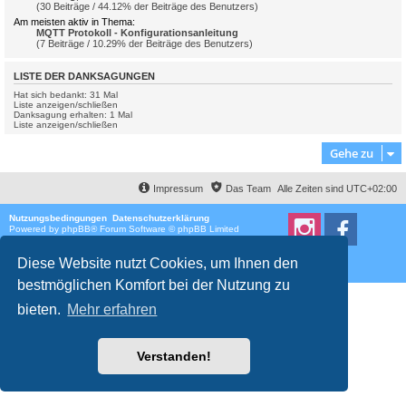
(30 Beiträge / 44.12% der Beiträge des Benutzers)
Am meisten aktiv in Thema:
MQTT Protokoll - Konfigurationsanleitung
(7 Beiträge / 10.29% der Beiträge des Benutzers)
LISTE DER DANKSAGUNGEN
Hat sich bedankt: 31 Mal
Liste anzeigen/schließen
Danksagung erhalten: 1 Mal
Liste anzeigen/schließen
Gehe zu
Impressum
Das Team
Alle Zeiten sind
UTC+02:00
Nutzungsbedingungen
Datenschutzerklärung
Powered by
phpBB
® Forum Software © phpBB Limited
Deutsche Übersetzung durch
phpBB.de
Style
proflat
von ©
Mazeltof
2017
Diese Website nutzt Cookies, um Ihnen den
Datenschutz
|
Nutzungsbedingungen
bestmöglichen Komfort bei der Nutzung zu
bieten.
Mehr erfahren
Verstanden!