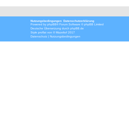
Nutzungsbedingungen
Datenschutzerklärung
Powered by
phpBB
® Forum Software © phpBB Limited
Deutsche Übersetzung durch
phpBB.de
Style
proflat
von ©
Mazeltof
2017
Datenschutz
|
Nutzungsbedingungen