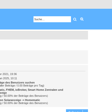
Suche
Erweiterte Suche
pr 2021, 19:36
an 2025, 10:11
räge des Benutzers suchen
ller Beiträge / 0.00 Beiträge pro Tag)
ic, FHEM, ioBroker, Smart Home Zentralen und
zeige
ag / 50.00% der Beiträge des Benutzers)
on Solaranzeige -> Homematic
ag / 50.00% der Beiträge des Benutzers)