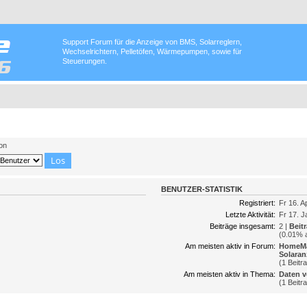
Support Forum für die Anzeige von BMS, Solarreglern,
Wechselrichtern, Pelletöfen, Wärmepumpen, sowie für
Steuerungen.
on
BENUTZER-STATISTIK
Registriert:
Fr 16. A
Letzte Aktivität:
Fr 17. J
Beiträge insgesamt:
2 |
Beit
(0.01% a
Am meisten aktiv in Forum:
HomeMat
Solaran
(1 Beitr
Am meisten aktiv in Thema:
Daten v
(1 Beitr