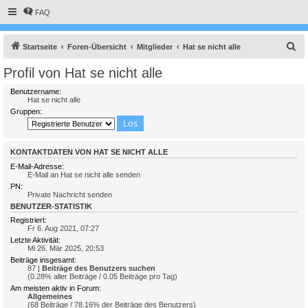
FAQ
S
Startseite
Foren-Übersicht
Mitglieder
Hat se nicht alle
u
Profil von Hat se nicht alle
c
Benutzername:
h
Hat se nicht alle
Gruppen:
e
KONTAKTDATEN VON HAT SE NICHT ALLE
E-Mail-Adresse:
E-Mail an Hat se nicht alle senden
PN:
Private Nachricht senden
BENUTZER-STATISTIK
Registriert:
Fr 6. Aug 2021, 07:27
Letzte Aktivität:
Mi 26. Mär 2025, 20:53
Beiträge insgesamt:
87 |
Beiträge des Benutzers suchen
(0.28% aller Beiträge / 0.05 Beiträge pro Tag)
Am meisten aktiv in Forum:
Allgemeines
(68 Beiträge / 78.16% der Beiträge des Benutzers)