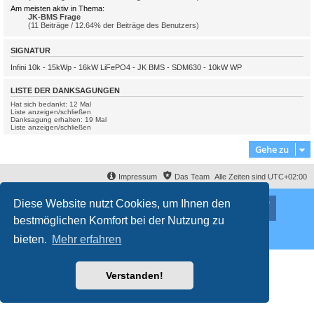
Am meisten aktiv in Thema:
JK-BMS Frage
(11 Beiträge / 12.64% der Beiträge des Benutzers)
SIGNATUR
Infini 10k - 15kWp - 16kW LiFePO4 - JK BMS - SDM630 - 10kW WP
LISTE DER DANKSAGUNGEN
Hat sich bedankt: 12 Mal
Liste anzeigen/schließen
Danksagung erhalten: 19 Mal
Liste anzeigen/schließen
Gehe zu
Impressum
Das Team
Alle Zeiten sind
UTC+02:00
Nutzungsbedingungen
Datenschutzerklärung
Diese Website nutzt Cookies, um Ihnen den
Powered by
phpBB
® Forum Software © phpBB Limited
Deutsche Übersetzung durch
phpBB.de
bestmöglichen Komfort bei der Nutzung zu
Style
proflat
von ©
Mazeltof
2017
bieten.
Mehr erfahren
Datenschutz
|
Nutzungsbedingungen
Verstanden!