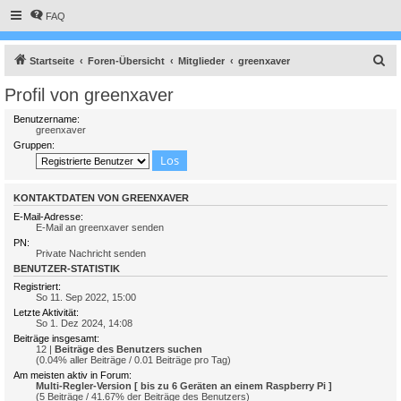
FAQ
S
Startseite
Foren-Übersicht
Mitglieder
greenxaver
u
Profil von greenxaver
c
Benutzername:
h
greenxaver
Gruppen:
e
KONTAKTDATEN VON GREENXAVER
E-Mail-Adresse:
E-Mail an greenxaver senden
PN:
Private Nachricht senden
BENUTZER-STATISTIK
Registriert:
So 11. Sep 2022, 15:00
Letzte Aktivität:
So 1. Dez 2024, 14:08
Beiträge insgesamt:
12 |
Beiträge des Benutzers suchen
(0.04% aller Beiträge / 0.01 Beiträge pro Tag)
Am meisten aktiv in Forum:
Multi-Regler-Version [ bis zu 6 Geräten an einem Raspberry Pi ]
(5 Beiträge / 41.67% der Beiträge des Benutzers)