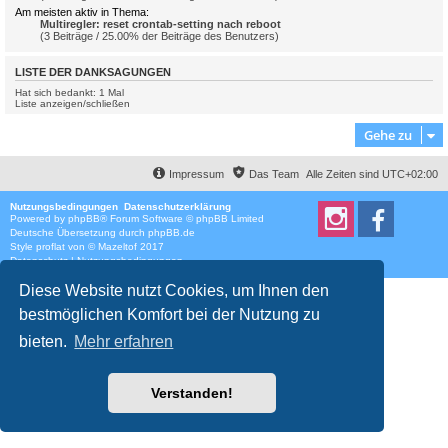
Am meisten aktiv in Thema:
Multiregler: reset crontab-setting nach reboot
(3 Beiträge / 25.00% der Beiträge des Benutzers)
LISTE DER DANKSAGUNGEN
Hat sich bedankt: 1 Mal
Liste anzeigen/schließen
Gehe zu
Impressum
Das Team
Alle Zeiten sind
UTC+02:00
Nutzungsbedingungen
Datenschutzerklärung
Powered by
phpBB
® Forum Software © phpBB Limited
Deutsche Übersetzung durch
phpBB.de
Style
proflat
von ©
Mazeltof
2017
Datenschutz
|
Nutzungsbedingungen
Diese Website nutzt Cookies, um Ihnen den
bestmöglichen Komfort bei der Nutzung zu
bieten.
Mehr erfahren
Verstanden!