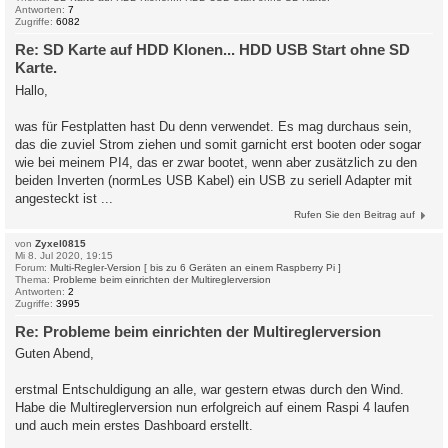
Antworten:
7
Zugriffe:
6082
Re: SD Karte auf HDD Klonen... HDD USB Start ohne SD
Karte.
Hallo,
was für Festplatten hast Du denn verwendet. Es mag durchaus sein,
das die zuviel Strom ziehen und somit garnicht erst booten oder sogar
wie bei meinem PI4, das er zwar bootet, wenn aber zusätzlich zu den
beiden Inverten (normLes USB Kabel) ein USB zu seriell Adapter mit
angesteckt ist ...
Rufen Sie den Beitrag auf
von
Zyxel0815
Mi 8. Jul 2020, 19:15
Forum:
Multi-Regler-Version [ bis zu 6 Geräten an einem Raspberry Pi ]
Thema:
Probleme beim einrichten der Multireglerversion
Antworten:
2
Zugriffe:
3995
Re: Probleme beim einrichten der Multireglerversion
Guten Abend,
erstmal Entschuldigung an alle, war gestern etwas durch den Wind.
Habe die Multireglerversion nun erfolgreich auf einem Raspi 4 laufen
und auch mein erstes Dashboard erstellt.