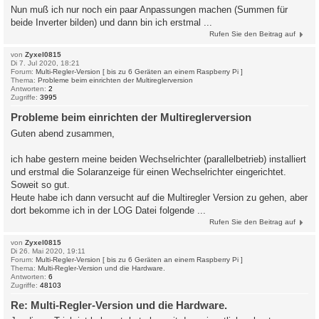
Nun muß ich nur noch ein paar Anpassungen machen (Summen für
beide Inverter bilden) und dann bin ich erstmal ...
Rufen Sie den Beitrag auf
von
Zyxel0815
Di 7. Jul 2020, 18:21
Forum:
Multi-Regler-Version [ bis zu 6 Geräten an einem Raspberry Pi ]
Thema:
Probleme beim einrichten der Multireglerversion
Antworten:
2
Zugriffe:
3995
Probleme beim einrichten der Multireglerversion
Guten abend zusammen,
ich habe gestern meine beiden Wechselrichter (parallelbetrieb) installiert
und erstmal die Solaranzeige für einen Wechselrichter eingerichtet.
Soweit so gut.
Heute habe ich dann versucht auf die Multiregler Version zu gehen, aber
dort bekomme ich in der LOG Datei folgende ...
Rufen Sie den Beitrag auf
von
Zyxel0815
Di 26. Mai 2020, 19:11
Forum:
Multi-Regler-Version [ bis zu 6 Geräten an einem Raspberry Pi ]
Thema:
Multi-Regler-Version und die Hardware.
Antworten:
6
Zugriffe:
48103
Re: Multi-Regler-Version und die Hardware.