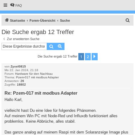
FAQ
S
Startseite
Foren-Übersicht
Suche
u
Die Suche ergab 12 Treffer
c
Zur erweiterten Suche
h
Suche
Erweiterte Suche
e
1
2
Nächste
Die Suche ergab 12 Treffer
von
Zyxel0815
Mo 22. Jan 2024, 21:18
Forum:
Hardware für den Nachbau
Thema:
Pzem-017 mit modbus Adapter
Antworten:
26
Zugriffe:
18802
Re: Pzem-017 mit modbus Adapter
Hallo Karl,
vielleicht hast Du eine Idee für folgendes Phänomen.
Auf meinem Win PC mit Node-Red und Influxdb funktioniert alles
problemlos. Keine Abbrüche, alles stabil.
Das ganze analog auf meinem Raspi mit dem Solaranzeige Image plus