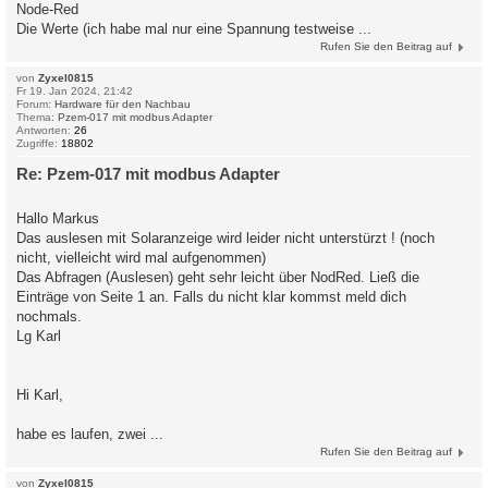
Node-Red
Die Werte (ich habe mal nur eine Spannung testweise ...
Rufen Sie den Beitrag auf
von
Zyxel0815
Fr 19. Jan 2024, 21:42
Forum:
Hardware für den Nachbau
Thema:
Pzem-017 mit modbus Adapter
Antworten:
26
Zugriffe:
18802
Re: Pzem-017 mit modbus Adapter
Hallo Markus
Das auslesen mit Solaranzeige wird leider nicht unterstürzt ! (noch
nicht, vielleicht wird mal aufgenommen)
Das Abfragen (Auslesen) geht sehr leicht über NodRed. Ließ die
Einträge von Seite 1 an. Falls du nicht klar kommst meld dich
nochmals.
Lg Karl
Hi Karl,
habe es laufen, zwei ...
Rufen Sie den Beitrag auf
von
Zyxel0815