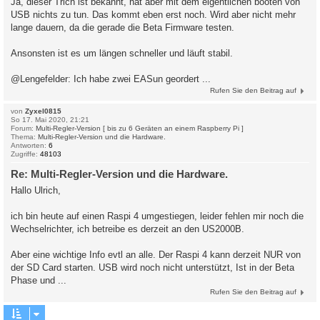
Ja, dieser Trich ist bekannt, hat aber mit dem eigentlichen booten von
USB nichts zu tun. Das kommt eben erst noch. Wird aber nicht mehr
lange dauern, da die gerade die Beta Firmware testen.
Ansonsten ist es um längen schneller und läuft stabil.
@Lengefelder: Ich habe zwei EASun geordert ...
Rufen Sie den Beitrag auf
von
Zyxel0815
So 17. Mai 2020, 21:21
Forum:
Multi-Regler-Version [ bis zu 6 Geräten an einem Raspberry Pi ]
Thema:
Multi-Regler-Version und die Hardware.
Antworten:
6
Zugriffe:
48103
Re: Multi-Regler-Version und die Hardware.
Hallo Ulrich,
ich bin heute auf einen Raspi 4 umgestiegen, leider fehlen mir noch die
Wechselrichter, ich betreibe es derzeit an den US2000B.
Aber eine wichtige Info evtl an alle. Der Raspi 4 kann derzeit NUR von
der SD Card starten. USB wird noch nicht unterstützt, Ist in der Beta
Phase und ...
Rufen Sie den Beitrag auf