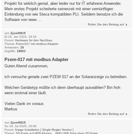
Projekt für wirklich genial, aber leider nur für IT erfahrene Anwender.
Mein erstes Projekt scheiterte seinerzeit mit einer vernünftigen
Einbindung von wie Steca kompatiblen PLI. Seitdem benutze ich die
Software von www ...
Rufen Sie den Beitrag auf
von
Zyxel0815
Di 16. Jan 2024, 19:16
Forum:
Hardware für den Nachbau
Thema:
Pzem-017 mit modbus Adapter
Antworten:
26
Zugriffe:
18802
Pzem-017 mit modbus Adapter
Guten Abend zusammen,
ich versuche gerade zwei PZEM 017 an der Solaranzeige zu betreiben.
Welchen Gerätetyp müßte ich denn überhaupt auswählen? Bin froh
wenn erstmal einer läuft.
Vielen Dank im voraus
Markus
Rufen Sie den Beitrag auf
von
Zyxel0815
So 19. Jul 2020, 16:06
Forum:
Image Installation [ Single-Regler Version ]
Thema:
SD Karte auf HDD Klonen... HDD USB Start ohne SD Karte.