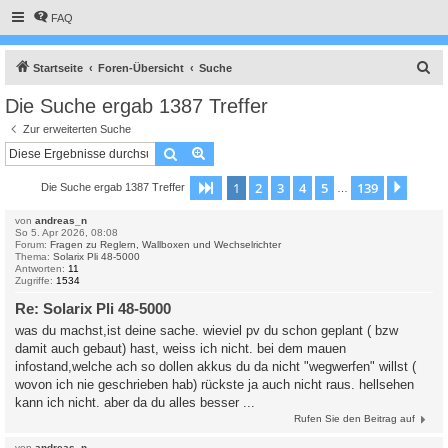
FAQ
S
Startseite
Foren-Übersicht
Suche
u
Die Suche ergab 1387 Treffer
c
Zur erweiterten Suche
h
Suche
Erweiterte Suche
e
1
2
3
4
5
139
Seite
1
von
139
Nächs
Die Suche ergab 1387 Treffer
…
von
andreas_n
So 5. Apr 2026, 08:08
Forum:
Fragen zu Reglern, Wallboxen und Wechselrichter
Thema:
Solarix Pli 48-5000
Antworten:
11
Zugriffe:
1534
Re: Solarix Pli 48-5000
was du machst,ist deine sache. wieviel pv du schon geplant ( bzw
damit auch gebaut) hast, weiss ich nicht. bei dem mauen
infostand,welche ach so dollen akkus du da nicht "wegwerfen" willst (
wovon ich nie geschrieben hab) rückste ja auch nicht raus. hellsehen
kann ich nicht. aber da du alles besser ...
Rufen Sie den Beitrag auf
von
andreas_n