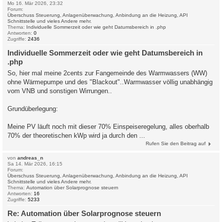
Mo 16. Mär 2026, 23:32
Forum:
Überschuss Steuerung, Anlagenüberwachung, Anbindung an die Heizung, API
Schnittstelle und vieles Andere mehr.
Thema:
Individuelle Sommerzeit oder wie geht Datumsbereich in .php
Antworten:
0
Zugriffe:
2436
Individuelle Sommerzeit oder wie geht Datumsbereich in
.php
So, hier mal meine 2cents zur Fangemeinde des Warmwassers (WW)
ohne Wärmepumpe und des "Blackout"..Warmwasser völlig unabhängig
vom VNB und sonstigen Wirrungen..
Grundüberlegung:
Meine PV läuft noch mit dieser 70% Einspeiseregelung, alles oberhalb
70% der theoretischen kWp wird ja durch den ...
Rufen Sie den Beitrag auf
von
andreas_n
Sa 14. Mär 2026, 16:15
Forum:
Überschuss Steuerung, Anlagenüberwachung, Anbindung an die Heizung, API
Schnittstelle und vieles Andere mehr.
Thema:
Automation über Solarprognose steuern
Antworten:
16
Zugriffe:
5233
Re: Automation über Solarprognose steuern