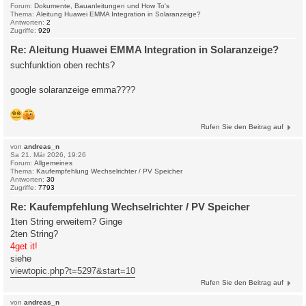
Forum:
Dokumente, Bauanleitungen und How To's
Thema:
Aleitung Huawei EMMA Integration in Solaranzeige?
Antworten:
2
Zugriffe:
929
Re: Aleitung Huawei EMMA Integration in Solaranzeige?
suchfunktion oben rechts?
google solaranzeige emma????
Rufen Sie den Beitrag auf
von
andreas_n
Sa 21. Mär 2026, 19:26
Forum:
Allgemeines
Thema:
Kaufempfehlung Wechselrichter / PV Speicher
Antworten:
30
Zugriffe:
7793
Re: Kaufempfehlung Wechselrichter / PV Speicher
1ten String erweitern? Ginge
2ten String?
4get it!
siehe
viewtopic.php?t=5297&start=10
Rufen Sie den Beitrag auf
von
andreas_n