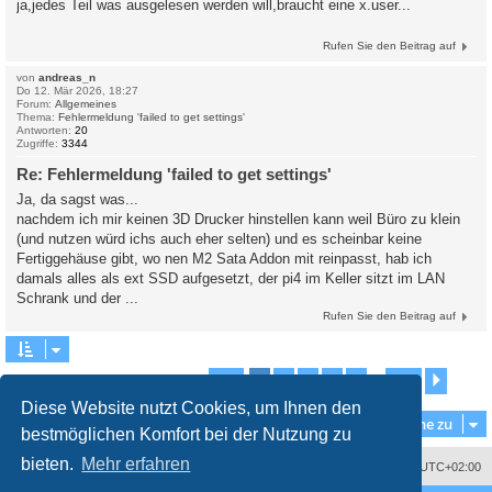
ja,jedes Teil was ausgelesen werden will,braucht eine x.user...
Rufen Sie den Beitrag auf
von
andreas_n
Do 12. Mär 2026, 18:27
Forum:
Allgemeines
Thema:
Fehlermeldung 'failed to get settings'
Antworten:
20
Zugriffe:
3344
Re: Fehlermeldung 'failed to get settings'
Ja, da sagst was...
nachdem ich mir keinen 3D Drucker hinstellen kann weil Büro zu klein
(und nutzen würd ichs auch eher selten) und es scheinbar keine
Fertiggehäuse gibt, wo nen M2 Sata Addon mit reinpasst, hab ich
damals alles als ext SSD aufgesetzt, der pi4 im Keller sitzt im LAN
Schrank und der ...
Rufen Sie den Beitrag auf
1
2
3
4
5
139
Seite
1
von
139
Nächs
Die Suche ergab 1387 Treffer
…
Diese Website nutzt Cookies, um Ihnen den
Gehe zu
bestmöglichen Komfort bei der Nutzung zu
bieten.
Mehr erfahren
Impressum
Das Team
Alle Zeiten sind
UTC+02:00