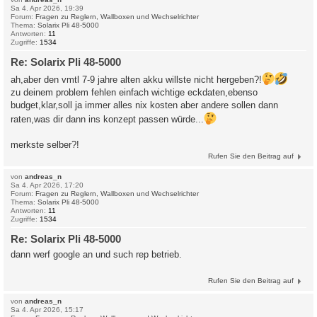
Sa 4. Apr 2026, 19:39
Forum:
Fragen zu Reglern, Wallboxen und Wechselrichter
Thema:
Solarix Pli 48-5000
Antworten:
11
Zugriffe:
1534
Re: Solarix Pli 48-5000
ah,aber den vmtl 7-9 jahre alten akku willste nicht hergeben?!
zu deinem problem fehlen einfach wichtige eckdaten,ebenso
budget,klar,soll ja immer alles nix kosten aber andere sollen dann
raten,was dir dann ins konzept passen würde...
merkste selber?!
Rufen Sie den Beitrag auf
von
andreas_n
Sa 4. Apr 2026, 17:20
Forum:
Fragen zu Reglern, Wallboxen und Wechselrichter
Thema:
Solarix Pli 48-5000
Antworten:
11
Zugriffe:
1534
Re: Solarix Pli 48-5000
dann werf google an und such rep betrieb.
Rufen Sie den Beitrag auf
von
andreas_n
Sa 4. Apr 2026, 15:17