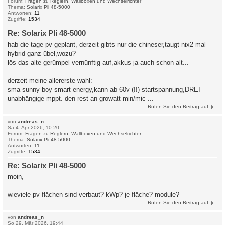
Forum:
Fragen zu Reglern, Wallboxen und Wechselrichter
Thema:
Solarix Pli 48-5000
Antworten:
11
Zugriffe:
1534
Re: Solarix Pli 48-5000
hab die tage pv geplant, derzeit gibts nur die chineser,taugt nix2 mal
hybrid ganz übel,wozu?
lös das alte gerümpel vernünftig auf,akkus ja auch schon alt...
derzeit meine allererste wahl:
sma sunny boy smart energy,kann ab 60v (!!) startspannung,DREI
unabhängige mppt. den rest an growatt min/mic ...
Rufen Sie den Beitrag auf
von
andreas_n
Sa 4. Apr 2026, 10:20
Forum:
Fragen zu Reglern, Wallboxen und Wechselrichter
Thema:
Solarix Pli 48-5000
Antworten:
11
Zugriffe:
1534
Re: Solarix Pli 48-5000
moin,
wieviele pv flächen sind verbaut? kWp? je fläche? module?
Rufen Sie den Beitrag auf
von
andreas_n
So 29. Mär 2026, 19:44