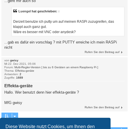
...geht mir auch so
Luengel
hat geschrieben:
↑
Derzeit benutze ich putty um auf meinen RASPi zuzugreifen, das
klappt auch ganz gut.
Wäre es besser mit VNC oder anydesk?
...gab es dafür ein vorschlag ? mit PUTTY erreiche ich mein RASPi
nicht
Rufen Sie den Beitrag auf
von
gwisy
Mi 22. Dez 2021, 05:06
Forum:
Multi-Regler-Version [ bis zu 6 Geräten an einem Raspberry Pi ]
Thema:
Effekta-geräte
Antworten:
2
Zugriffe:
1689
Effekta-geräte
Hallo. Wer benutzt denn hier effekta-geräte ?
MfG gwisy
Rufen Sie den Beitrag auf
Die Suche ergab 4 Treffer • Seite
1
von
1
Diese Website nutzt Cookies, um Ihnen den