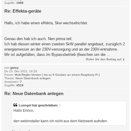
Zugriffe:
1689
Re: Effekta-geräte
Hallo, ich habe einen effekta, 5kw wechselrichter.
Genau den hab ich auch. Nen prima teil.
Ich hab diesen winter einen zweiten 5kW parallel angebaut, zuzüglich 2
energiemesser an der 230V-versorgung und an der 230V-entnahme.
Mir ist aufgefallen, dass im Bypassbetrieb (6wochen um die ...
Rufen Sie den Beitrag auf
von
gwisy
Do 23. Dez 2021, 16:26
Forum:
Multi-Regler-Version [ bis zu 6 Geräten an einem Raspberry Pi ]
Thema:
Neue Datenbank anlegen
Antworten:
7
Zugriffe:
4519
Re: Neue Datenbank anlegen
Luengel
hat geschrieben:
↑
Hallo Enrico,
den webinstaller kann ich nicht aus dem Netzwerk aufrufen.