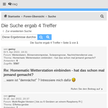
FAQ
S
Startseite
Foren-Übersicht
Suche
u
Die Suche ergab 4 Treffer
c
Zur erweiterten Suche
h
Suche
Erweiterte Suche
e
Die Suche ergab 4 Treffer • Seite
1
von
1
von
gwisy
Di 5. Apr 2022, 18:31
Forum:
Wetterdaten, Börsenstrompreise, Solarprognose, Nachrichtendienst usw.
Thema:
Homematic Wetterstation einbinden - hat das schon mal jemand gemacht?
Antworten:
6
Zugriffe:
5587
Re: Homematic Wetterstation einbinden - hat das schon mal
jemand gemacht?
...wann ist "demnächst" ? Intressiere mich dafür
Rufen Sie den Beitrag auf
von
gwisy
Di 18. Jan 2022, 20:37
Forum:
Multi-Regler-Version [ bis zu 6 Geräten an einem Raspberry Pi ]
Thema:
Effekta-geräte
Antworten:
2