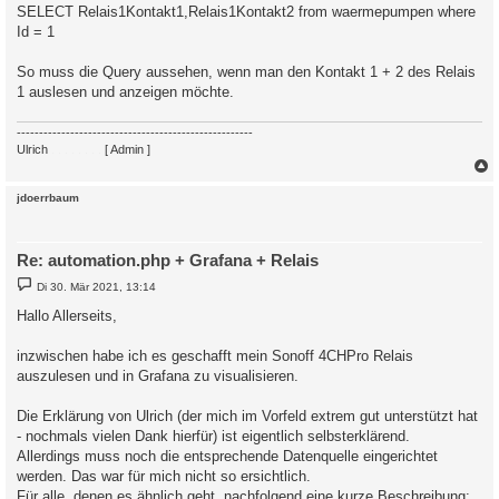
SELECT Relais1Kontakt1,Relais1Kontakt2 from waermepumpen where
Id = 1
So muss die Query aussehen, wenn man den Kontakt 1 + 2 des Relais
1 auslesen und anzeigen möchte.
-----------------------------------------------------
Ulrich
. . . . . . . .
[ Admin ]
c
jdoerrbaum
Re: automation.php + Grafana + Relais
B
Di 30. Mär 2021, 13:14
e
i
Hallo Allerseits,
t
r
a
inzwischen habe ich es geschafft mein Sonoff 4CHPro Relais
g
auszulesen und in Grafana zu visualisieren.
Die Erklärung von Ulrich (der mich im Vorfeld extrem gut unterstützt hat
- nochmals vielen Dank hierfür) ist eigentlich selbsterklärend.
Allerdings muss noch die entsprechende Datenquelle eingerichtet
werden. Das war für mich nicht so ersichtlich.
Für alle, denen es ähnlich geht, nachfolgend eine kurze Beschreibung: