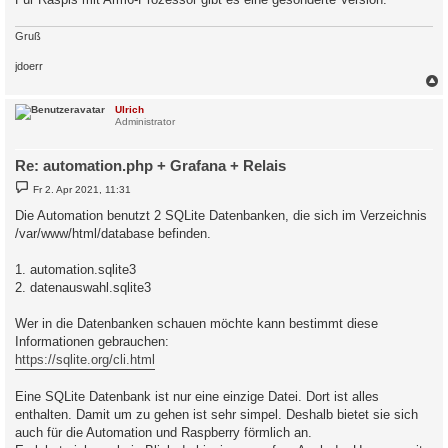
Gruß
jdoerr
c
Ulrich
Administrator
Re: automation.php + Grafana + Relais
B
Fr 2. Apr 2021, 11:31
e
i
Die Automation benutzt 2 SQLite Datenbanken, die sich im Verzeichnis
t
/var/www/html/database befinden.
r
a
g
1. automation.sqlite3
2. datenauswahl.sqlite3
Wer in die Datenbanken schauen möchte kann bestimmt diese
Informationen gebrauchen:
https://sqlite.org/cli.html
Eine SQLite Datenbank ist nur eine einzige Datei. Dort ist alles
enthalten. Damit um zu gehen ist sehr simpel. Deshalb bietet sie sich
auch für die Automation und Raspberry förmlich an.