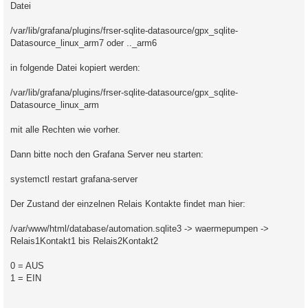
Datei
/var/lib/grafana/plugins/frser-sqlite-datasource/gpx_sqlite-
Datasource_linux_arm7 oder .._arm6
in folgende Datei kopiert werden:
/var/lib/grafana/plugins/frser-sqlite-datasource/gpx_sqlite-
Datasource_linux_arm
mit alle Rechten wie vorher.
Dann bitte noch den Grafana Server neu starten:
systemctl restart grafana-server
Der Zustand der einzelnen Relais Kontakte findet man hier:
/var/www/html/database/automation.sqlite3 -> waermepumpen ->
Relais1Kontakt1 bis Relais2Kontakt2
0 = AUS
1 = EIN