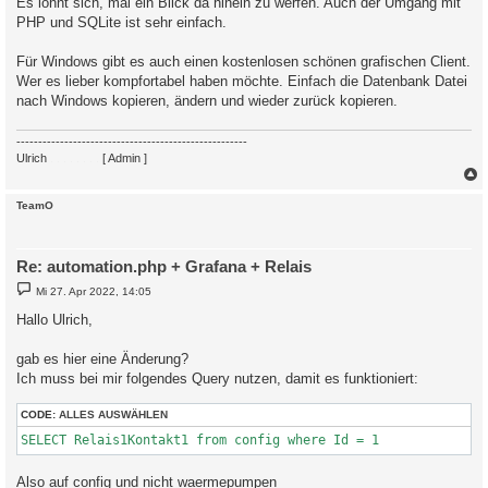
Es lohnt sich, mal ein Blick da hinein zu werfen. Auch der Umgang mit
PHP und SQLite ist sehr einfach.
Für Windows gibt es auch einen kostenlosen schönen grafischen Client.
Wer es lieber kompfortabel haben möchte. Einfach die Datenbank Datei
nach Windows kopieren, ändern und wieder zurück kopieren.
-----------------------------------------------------
Ulrich
. . . . . . . .
[ Admin ]
c
TeamO
Re: automation.php + Grafana + Relais
B
Mi 27. Apr 2022, 14:05
e
i
Hallo Ulrich,
t
r
a
gab es hier eine Änderung?
g
Ich muss bei mir folgendes Query nutzen, damit es funktioniert:
CODE:
ALLES AUSWÄHLEN
SELECT Relais1Kontakt1 from config where Id = 1
Also auf config und nicht waermepumpen