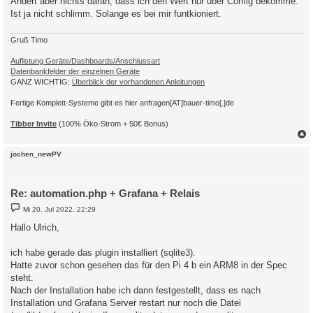
Ändert aber nichts daran, dass ich den Wert nur über Config bekomme.
a
Ist ja nicht schlimm. Solange es bei mir funtkioniert.
g
Gruß Timo
Auflistung Geräte/Dashboards/Anschlussart
Datenbankfelder der einzelnen Geräte
GANZ WICHTIG:
Überblick der vorhandenen Anleitungen
Fertige Komplett-Systeme gibt es hier anfragen[AT]bauer-timo[.]de
Tibber Invite
(100% Öko-Strom + 50€ Bonus)
c
jochen_newPV
Re: automation.php + Grafana + Relais
B
Mi 20. Jul 2022, 22:29
e
i
Hallo Ulrich,
t
r
a
ich habe gerade das plugin installiert (sqlite3).
g
Hatte zuvor schon gesehen das für den Pi 4 b ein ARM8 in der Spec
steht.
Nach der Installation habe ich dann festgestellt, dass es nach
Installation und Grafana Server restart nur noch die Datei