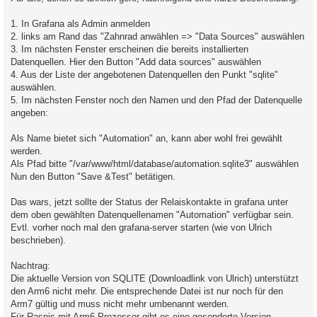
1. In Grafana als Admin anmelden
2. links am Rand das "Zahnrad anwählen => "Data Sources" auswählen
3. Im nächsten Fenster erscheinen die bereits installierten
Datenquellen. Hier den Button "Add data sources" auswählen
4. Aus der Liste der angebotenen Datenquellen den Punkt "sqlite"
auswählen.
5. Im nächsten Fenster noch den Namen und den Pfad der Datenquelle
angeben:
Als Name bietet sich "Automation" an, kann aber wohl frei gewählt
werden.
Als Pfad bitte "/var/www/html/database/automation.sqlite3" auswählen
Nun den Button "Save &Test" betätigen.
Das wars, jetzt sollte der Status der Relaiskontakte in grafana unter
dem oben gewählten Datenquellenamen "Automation" verfügbar sein.
Evtl. vorher noch mal den grafana-server starten (wie von Ulrich
beschrieben).
Nachtrag:
Die aktuelle Version von SQLITE (Downloadlink von Ulrich) unterstützt
den Arm6 nicht mehr. Die entsprechende Datei ist nur noch für den
Arm7 gültig und muss nicht mehr umbenannt werden.
Für Raspis mit Arm6-Prozessor gibt es eine gesonderte Version.