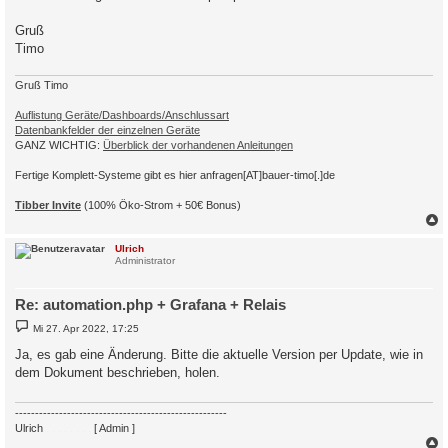
Gruß
Timo
Gruß Timo
Auflistung Geräte/Dashboards/Anschlussart
Datenbankfelder der einzelnen Geräte
GANZ WICHTIG:
Überblick der vorhandenen Anleitungen
Fertige Komplett-Systeme gibt es hier anfragen[AT]bauer-timo[.]de
Tibber Invite
(100% Öko-Strom + 50€ Bonus)
c
Ulrich
Administrator
Re: automation.php + Grafana + Relais
B
Mi 27. Apr 2022, 17:25
e
i
Ja, es gab eine Änderung. Bitte die aktuelle Version per Update, wie in
t
dem Dokument beschrieben, holen.
r
a
g
-----------------------------------------------------
Ulrich
. . . . . . . .
[ Admin ]