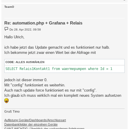
c
TeamO
Re: automation.php + Grafana + Relais
B
Do 28. Apr 2022, 09:58
e
i
Hallo Ulrich,
t
r
a
ich habe jetzt das Update gemacht und es funktioniert nur halb.
g
Ich bekomme jetzt zwar einen Wert bei der Abfrage mit
CODE:
ALLES AUSWÄHLEN
SELECT Relais1Kontakt1 from waermepumpen where Id = 1
jedoch ist dieser immer 0.
Mit "config" funktioniert es weiterhin.
Auch nach update force funktioniert es nur mit "config".
Ich glaub ich muss wirklich mal ein komplett neues System aufsetzen
Gruß Timo
Auflistung Geräte/Dashboards/Anschlussart
Datenbankfelder der einzelnen Geräte
GANZ WICHTIG:
Überblick der vorhandenen Anleitungen