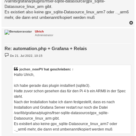
/var/lib/grafana/plugins/frser-sqlite-datasource/gpx_sqlite-
Datasource_linux_arm gibt.
Es existiert also keine gpx_sqlite-Datasource_linux_arm7 oder .._arm6
mehr, die dann erst umbenannt/kopiert werden muß
c
Ulrich
Administrator
Re: automation.php + Grafana + Relais
B
Do 21. Jul 2022, 10:15
e
i
t
r
jochen_newPV
hat geschrieben:
↑
a
Hallo Ulrich,
g
ich habe gerade das plugin installiert (sqlite3).
Hatte zuvor schon gesehen das für den Pi 4 b ein ARM8 in der Spec
steht.
Nach der Installation habe ich dann festgestellt, dass es nach
Installation und Grafana Server restart nur noch die Datei
/var/lib/grafana/plugins/frser-sqlite-datasource/gpx_sqlite-
Datasource_linux_arm gibt.
Es existiert also keine gpx_sqlite-Datasource_linux_arm7 oder
.._arm6 mehr, die dann erst umbenannt/kopiert werden muß