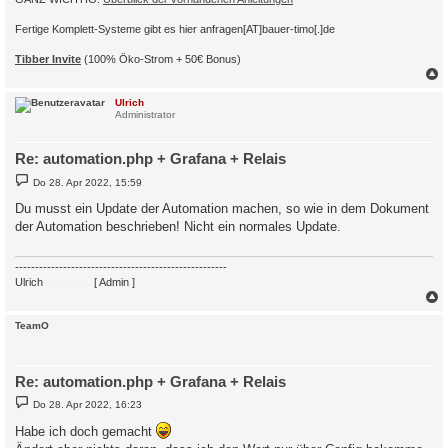
Fertige Komplett-Systeme gibt es hier anfragen[AT]bauer-timo[.]de
Tibber Invite
(100% Öko-Strom + 50€ Bonus)
c
Ulrich
Administrator
Re: automation.php + Grafana + Relais
B
Do 28. Apr 2022, 15:59
e
i
Du musst ein Update der Automation machen, so wie in dem Dokument
t
der Automation beschrieben! Nicht ein normales Update.
r
a
g
-----------------------------------------------------
Ulrich
. . . . . . . .
[ Admin ]
c
TeamO
Re: automation.php + Grafana + Relais
B
Do 28. Apr 2022, 16:23
e
i
Habe ich doch gemacht
t
r