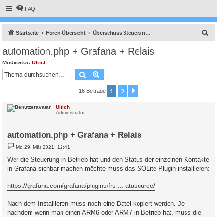
FAQ
S
Startseite
Foren-Übersicht
Überschuss Steuerung, Anlagenüberwachung, Anbindung an die Heizung, API Schnittstelle und vieles Andere mehr.
u
automation.php + Grafana + Relais
c
Moderator:
Ulrich
h
Suche
Erweiterte Suche
e
1
2
Nächste
16 Beiträge
Ulrich
Administrator
automation.php + Grafana + Relais
B
Mo 29. Mär 2021, 12:41
e
i
Wer die Steuerung in Betrieb hat und den Status der einzelnen Kontakte
t
in Grafana sichbar machen möchte muss das SQLite Plugin installieren:
r
a
g
https://grafana.com/grafana/plugins/frs ... atasource/
Nach dem Installieren muss noch eine Datei kopiert werden. Je
nachdem wenn man einen ARM6 oder ARM7 in Betrieb hat, muss die