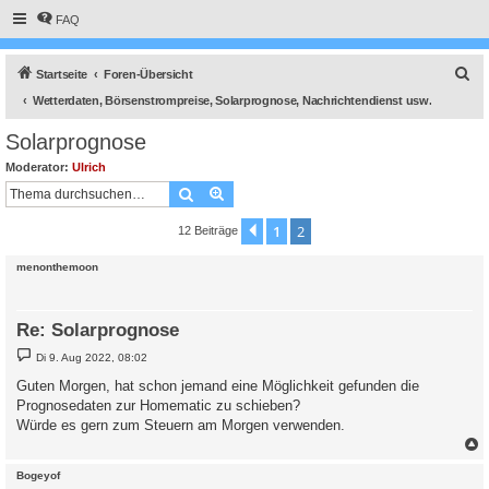
FAQ
S
Startseite
Foren-Übersicht
u
Wetterdaten, Börsenstrompreise, Solarprognose, Nachrichtendienst usw.
c
Solarprognose
h
Moderator:
Ulrich
e
Suche
Erweiterte Suche
1
2
Vorherige
12 Beiträge
menonthemoon
Re: Solarprognose
B
Di 9. Aug 2022, 08:02
e
i
Guten Morgen, hat schon jemand eine Möglichkeit gefunden die
t
Prognosedaten zur Homematic zu schieben?
r
a
Würde es gern zum Steuern am Morgen verwenden.
g
c
Bogeyof