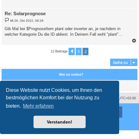
Re: Solarprognose
B
Mi 26. Okt 2022, 08:28
e
i
Gib Mal bei $PrognoseItem plant oder inverter an, je nachdem in
t
welcher Kategorie Du die ID abliest. In Deinem Fall wohl "plant"...
r
a
g
c
1
2
Vorherige
12 Beiträge
Gehe zu
Wer ist online?
Mitglieder in diesem Forum: 0 Mitglieder und 1 Gast
Diese Website nutzt Cookies, um Ihnen den
bestmöglichen Komfort bei der Nutzung zu
Impressum
Das Team
Alle Zeiten sind
UTC+02:00
bieten.
Mehr erfahren
Nutzungsbedingungen
Datenschutzerklärung
Powered by
phpBB
® Forum Software © phpBB Limited
Deutsche Übersetzung durch
phpBB.de
Style
proflat
von ©
Mazeltof
2017
Verstanden!
Datenschutz
|
Nutzungsbedingungen