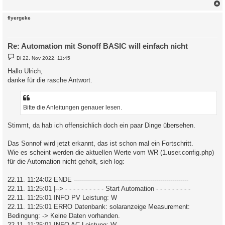
c
flyergeke
Re: Automation mit Sonoff BASIC will einfach nicht
B
Di 22. Nov 2022, 11:45
e
i
Hallo Ulrich,
t
danke für die rasche Antwort.
r
a
g
Bitte die Anleitungen genauer lesen.
Stimmt, da hab ich offensichlich doch ein paar Dinge übersehen.
Das Sonnof wird jetzt erkannt, das ist schon mal ein Fortschritt.
Wie es scheint werden die aktuellen Werte vom WR (1.user.config.php)
für die Automation nicht geholt, sieh log:
22.11. 11:24:02 ENDE ---------------------------------------------------------
22.11. 11:25:01 |--> - - - - - - - - - - Start Automation - - - - - - - - -
22.11. 11:25:01 INFO PV Leistung: W
22.11. 11:25:01 ERRO Datenbank: solaranzeige Measurement:
Bedingung: -> Keine Daten vorhanden.
22.11. 11:25:01 INFO AC Leistung: W