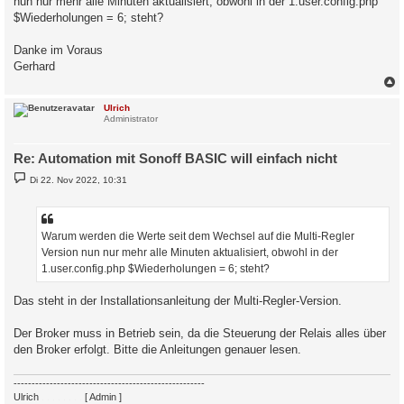
nun nur mehr alle Minuten aktualisiert, obwohl in der 1.user.config.php
$Wiederholungen = 6; steht?
Danke im Voraus
Gerhard
c
Ulrich
Administrator
Re: Automation mit Sonoff BASIC will einfach nicht
B
Di 22. Nov 2022, 10:31
e
i
t
r
a
Warum werden die Werte seit dem Wechsel auf die Multi-Regler
g
Version nun nur mehr alle Minuten aktualisiert, obwohl in der
1.user.config.php $Wiederholungen = 6; steht?
Das steht in der Installationsanleitung der Multi-Regler-Version.
Der Broker muss in Betrieb sein, da die Steuerung der Relais alles über
den Broker erfolgt. Bitte die Anleitungen genauer lesen.
-----------------------------------------------------
Ulrich
. . . . . . . .
[ Admin ]