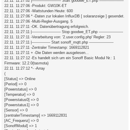
22.11. 11:27:02 |------------------------- Start goodwe_ET.php ---------------------
22.11. 11:27:06 -Produkt: GW10K-ET
22.11. 11:27:06 -Wattstunden Heute: 600
22.11. 11:27:06 * -Daten zur lokalen InfluxDB [ solaranzeige ] gesendet.
22.11. 11:27:06 -Multi-Regler-Ausgang. 5
22.11. 11:27:11 -OK. Datenübertragung erfolgreich.
22.11. 11:27:11 |------------------------- Stop goodwe_ET.php ---------------------
22.11. 11:27:11 -Verarbeitung von: '2.user.config.php' Regler: 23
22.11. 11:27:11 |---------------- Start sonoff_mqtt.php ---------------------
22.11. 11:27:11 -Zentraler Timestamp: 1669112821
22.11. 11:27:11 + -Die Daten werden ausgelesen...
22.11. 11:27:12 -Es handelt sich um ein Sonoff Basic Modul Nr.: 1
Firmware: 12.2.0(tasmota)
22.11. 11:27:12 *- -Array
(
[Status] => Online
[Period] => 0
[Powerstatus] => 0
[Temperatur] => 0
[Powerstatus0] => 0
[Powerstatus1] => 0
[Sensor] => 0
[zentralerTimestamp] => 1669112831
[AC_Frequenz] => 0
[SonoffModul] => 1