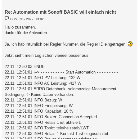
Re: Automation mit Sonoff BASIC will einfach nicht
B
Di 22. Nov 2022, 13:02
e
i
Hallo zusammen,
t
danke für die Antworten.
r
a
g
Ja, ich hab irrtümlich bei Regler Nummer, die Regler ID eingetragen.
Jetzt sieht mein Log schon vieeeel besser aus:
22.11. 12:50:03 ENDE ---------------------------------------------------------
22.11. 12:51:01 |--> - - - - - - - - - - Start Automation - - - - - - - - -
22.11. 12:51:01 INFO PV Leistung: 132 W
22.11. 12:51:01 INFO AC Leistung: -417 W
22.11. 12:51:01 ERRO Datenbank: solaranzeige Measurement:
Bedingung: -> Keine Daten vorhanden.
22.11. 12:51:01 INFO Bezug: W
22.11. 12:51:01 INFO Einspeisung: W
22.11. 12:51:01 INFO Kapazität: 10 %
22.11. 12:51:01 INFO Broker: Connection Accepted.
22.11. 12:51:01 INFO Relais 1 ist aktiviert.
22.11. 12:51:02 INFO Topic: tele/heizstab/LWT
22.11. 12:51:03 INFO Relais 1 Kontakt 1 ist eingeschaltet