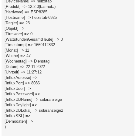
[DeviceName] => heizstab
[Produkt] => 12.2.0(tasmota)
[Hardware] => ESP8285
[Hostname] => heizstab-6925
[Regler] => 23
[Objekt] =>
[Firmware] => 0
[WattstundenGesamtHeute] => 0
[Timestamp] => 1669112832
[Monat] => 11
[Woche] => 47
[Wochentag] => Dienstag
[Datum] => 22.11.2022
[Uhrzeit] => 11:27:12
[InfluxAdresse] =>
[InfluxPort] => 8086
[InfluxUser] =>
[InfluxPassword] =>
[InfluxDBName] => solaranzeige
[InfluxDaylight] =>
[InfluxDBLokal] => solaranzeige2
[InfluxSSL] =>
[Demodaten] =>
)