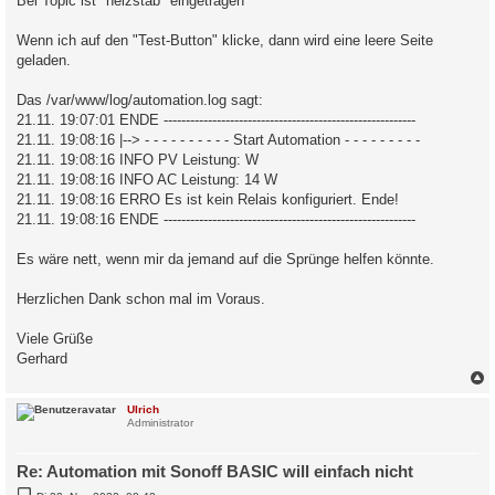
Bei Topic ist "heizstab" eingetragen
Wenn ich auf den "Test-Button" klicke, dann wird eine leere Seite
geladen.
Das /var/www/log/automation.log sagt:
21.11. 19:07:01 ENDE ---------------------------------------------------------
21.11. 19:08:16 |--> - - - - - - - - - - Start Automation - - - - - - - - -
21.11. 19:08:16 INFO PV Leistung: W
21.11. 19:08:16 INFO AC Leistung: 14 W
21.11. 19:08:16 ERRO Es ist kein Relais konfiguriert. Ende!
21.11. 19:08:16 ENDE ---------------------------------------------------------
Es wäre nett, wenn mir da jemand auf die Sprünge helfen könnte.
Herzlichen Dank schon mal im Voraus.
Viele Grüße
Gerhard
c
Ulrich
Administrator
Re: Automation mit Sonoff BASIC will einfach nicht
B