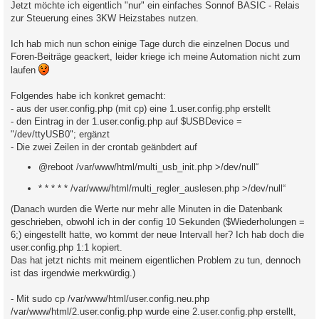
Jetzt möchte ich eigentlich "nur" ein einfaches Sonnof BASIC - Relais
zur Steuerung eines 3KW Heizstabes nutzen.
Ich hab mich nun schon einige Tage durch die einzelnen Docus und
Foren-Beiträge geackert, leider kriege ich meine Automation nicht zum
laufen
Folgendes habe ich konkret gemacht:
- aus der user.config.php (mit cp) eine 1.user.config.php erstellt
- den Eintrag in der 1.user.config.php auf $USBDevice =
"/dev/ttyUSB0"; ergänzt
- Die zwei Zeilen in der crontab geänbdert auf
@reboot /var/www/html/multi_usb_init.php >/dev/null“
* * * * * /var/www/html/multi_regler_auslesen.php >/dev/null“
(Danach wurden die Werte nur mehr alle Minuten in die Datenbank
geschrieben, obwohl ich in der config 10 Sekunden ($Wiederholungen =
6;) eingestellt hatte, wo kommt der neue Intervall her? Ich hab doch die
user.config.php 1:1 kopiert.
Das hat jetzt nichts mit meinem eigentlichen Problem zu tun, dennoch
ist das irgendwie merkwürdig.)
- Mit sudo cp /var/www/html/user.config.neu.php
/var/www/html/2.user.config.php wurde eine 2.user.config.php erstellt,