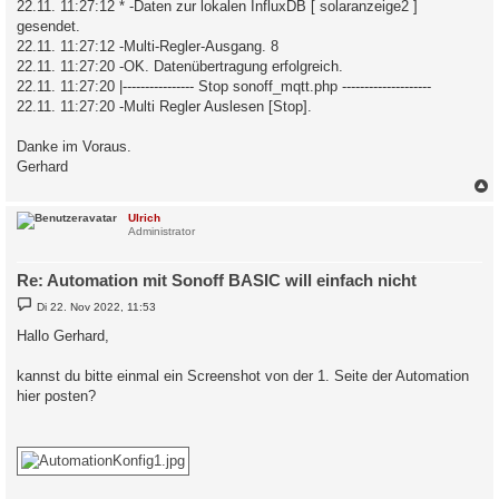
22.11. 11:27:12 * -Daten zur lokalen InfluxDB [ solaranzeige2 ]
gesendet.
22.11. 11:27:12 -Multi-Regler-Ausgang. 8
22.11. 11:27:20 -OK. Datenübertragung erfolgreich.
22.11. 11:27:20 |---------------- Stop sonoff_mqtt.php --------------------
22.11. 11:27:20 -Multi Regler Auslesen [Stop].
Danke im Voraus.
Gerhard
c
Ulrich
Administrator
Re: Automation mit Sonoff BASIC will einfach nicht
B
Di 22. Nov 2022, 11:53
e
i
Hallo Gerhard,
t
r
a
kannst du bitte einmal ein Screenshot von der 1. Seite der Automation
g
hier posten?