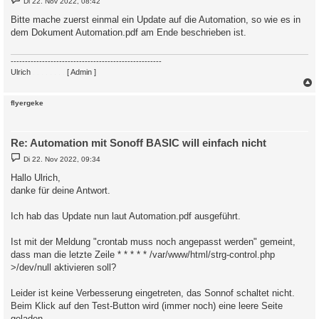
Di 22. Nov 2022, 08:42
e
i
Bitte mache zuerst einmal ein Update auf die Automation, so wie es in
t
dem Dokument Automation.pdf am Ende beschrieben ist.
r
a
g
-----------------------------------------------------
Ulrich
. . . . . . . .
[ Admin ]
c
flyergeke
Re: Automation mit Sonoff BASIC will einfach nicht
B
Di 22. Nov 2022, 09:34
e
i
Hallo Ulrich,
t
danke für deine Antwort.
r
a
g
Ich hab das Update nun laut Automation.pdf ausgeführt.
Ist mit der Meldung "crontab muss noch angepasst werden" gemeint,
dass man die letzte Zeile * * * * * /var/www/html/strg-control.php
>/dev/null aktivieren soll?
Leider ist keine Verbesserung eingetreten, das Sonnof schaltet nicht.
Beim Klick auf den Test-Button wird (immer noch) eine leere Seite
geladen.