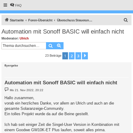
FAQ
S
Startseite
Foren-Übersicht
Überschuss Steuerung, Anlagenüberwachung, Anbindung an die Heizung, API Schnittstelle und vieles Andere mehr.
u
Automation mit Sonoff BASIC will einfach nicht
c
Moderator:
Ulrich
h
Suche
Erweiterte Suche
e
1
2
3
Nächste
23 Beiträge
flyergeke
Automation mit Sonoff BASIC will einfach nicht
B
Mo 21. Nov 2022, 20:22
e
i
Hallo zusammen,
t
vorab ein herzliches Danke, vor allem an Ulrich und auch an die
r
a
gesamte Solaranzeige-Community.
g
Ein tolles Projekt wurde da auf die Beine gestellt.
Ich hab seit einiger Zeit die Singel-User Version in Kombination mit
einem Goodwe GW10K-ET Plus laufen, soweit alles prima.