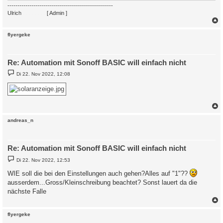
-----------------------------------------------------
Ulrich
. . . . . . . .
[ Admin ]
c
flyergeke
Re: Automation mit Sonoff BASIC will einfach nicht
B
Di 22. Nov 2022, 12:08
e
i
t
r
a
g
c
andreas_n
Re: Automation mit Sonoff BASIC will einfach nicht
B
Di 22. Nov 2022, 12:53
e
i
WIE soll die bei den Einstellungen auch gehen?Alles auf "1"??
t
ausserdem...Gross/Kleinschreibung beachtet? Sonst lauert da die
r
a
nächste Falle
g
c
flyergeke