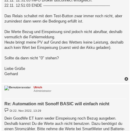
22.11. 12:51:03 INFO Broker disconnect erfolgreich.
22.11. 12:51:03 ENDE ---------------------------------------------------------
Das Relais schaltet mit dem Test-Button zwar immer noch nicht, aber
zumindest dann wenn die Bedingung erfüllt ist.
Die Werte Bezug und Einspeisung sind jedoch nicht abrufbar, deshalb
vermutlich die Fehlermeldung.
Heute bringt meine PV auf Grund des Wetters keine Leistung, deshalb
auch kein Wert bei Einspeisung (zuerst wird der Akku geladen).
Sollte da dann nicht "0" stehen?
Liebe Grüße
Gerhard
c
Ulrich
Administrator
Re: Automation mit Sonoff BASIC will einfach nicht
B
Di 22. Nov 2022, 13:29
e
i
Dein GoodWe ET kann weder Einspeisung noch Bezug ausgeben.
t
Deshalb kannst Du die Werte auch nicht benutzen. Dazu benötigst du
r
a
einen Stromzähler. Bitte nehme die Werte bei SmartMeter und Batterie-
g