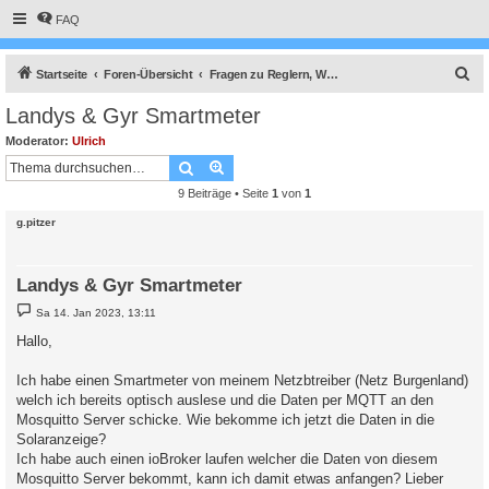
FAQ
S
Startseite
Foren-Übersicht
Fragen zu Reglern, Wallboxen und Wechselrichter
u
Landys & Gyr Smartmeter
c
Moderator:
Ulrich
h
Suche
Erweiterte Suche
e
9 Beiträge • Seite
1
von
1
g.pitzer
Landys & Gyr Smartmeter
B
Sa 14. Jan 2023, 13:11
e
i
Hallo,
t
r
a
Ich habe einen Smartmeter von meinem Netzbtreiber (Netz Burgenland)
g
welch ich bereits optisch auslese und die Daten per MQTT an den
Mosquitto Server schicke. Wie bekomme ich jetzt die Daten in die
Solaranzeige?
Ich habe auch einen ioBroker laufen welcher die Daten von diesem
Mosquitto Server bekommt, kann ich damit etwas anfangen? Lieber