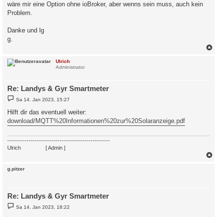
wäre mir eine Option ohne ioBroker, aber wenns sein muss, auch kein
Problem.
Danke und lg
g.
c
Ulrich
Administrator
Re: Landys & Gyr Smartmeter
B
Sa 14. Jan 2023, 15:27
e
i
Hilft dir das eventuell weiter:
t
download/MQTT%20Informationen%20zur%20Solaranzeige.pdf
r
a
g
-----------------------------------------------------
Ulrich
. . . . . . . .
[ Admin ]
c
g.pitzer
Re: Landys & Gyr Smartmeter
B
Sa 14. Jan 2023, 18:22
e
i