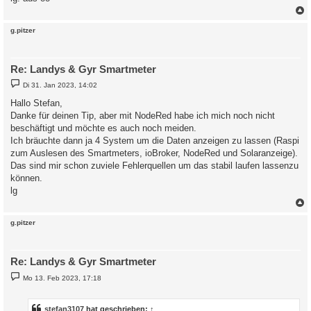
c
g.pitzer
Re: Landys & Gyr Smartmeter
B
Di 31. Jan 2023, 14:02
e
i
Hallo Stefan,
t
Danke für deinen Tip, aber mit NodeRed habe ich mich noch nicht
r
a
beschäftigt und möchte es auch noch meiden.
g
Ich bräuchte dann ja 4 System um die Daten anzeigen zu lassen (Raspi
zum Auslesen des Smartmeters, ioBroker, NodeRed und Solaranzeige).
Das sind mir schon zuviele Fehlerquellen um das stabil laufen lassenzu
können.
lg
c
g.pitzer
Re: Landys & Gyr Smartmeter
B
Mo 13. Feb 2023, 17:18
e
i
t
r
stefan3107
hat geschrieben:
↑