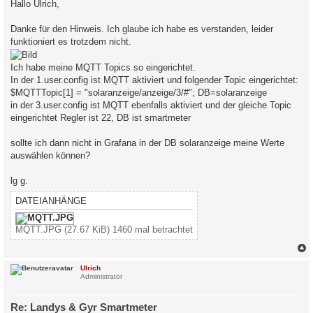
Hallo Ulrich,
t
r
a
Danke für den Hinweis. Ich glaube ich habe es verstanden, leider
g
funktioniert es trotzdem nicht.
Ich habe meine MQTT Topics so eingerichtet.
In der 1.user.config ist MQTT aktiviert und folgender Topic eingerichtet:
$MQTTTopic[1] = "solaranzeige/anzeige/3/#"; DB=solaranzeige
in der 3.user.config ist MQTT ebenfalls aktiviert und der gleiche Topic
eingerichtet Regler ist 22, DB ist smartmeter
sollte ich dann nicht in Grafana in der DB solaranzeige meine Werte
auswählen können?
lg g.
DATEIANHÄNGE
MQTT.JPG (27.67 KiB) 1460 mal betrachtet
c
Ulrich
Administrator
Re: Landys & Gyr Smartmeter