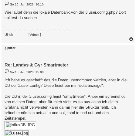
B
So 15. Jan 2023, 10:10
e
i
Wie lautet denn die lokale Datenbank von der 3.user.config.php? Dort
t
solltest du suchen.
r
a
g
-----------------------------------------------------
Ulrich
. . . . . . . .
[ Admin ]
c
g.pitzer
Re: Landys & Gyr Smartmeter
B
So 15. Jan 2023, 15:08
e
i
Ich habe es geschafft das die Daten übernommen werden, aber in die
t
DB der 1.user.config? Diese heist bei mir "solaranzeige".
r
a
g
Die DB in der 3.user.config heist "smartmeter". Anbei ein screenshot
von meinen Daten, aber für mich sieht es so aus alsob ich die in
Grafana nicht verwenden kann da mir hier die Struktur fehlt. Ich
bräuchte nämlich actual in und out, total in und out und den
Zeitstempel.