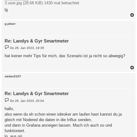
3.user.jpg (28.68 KiB) 1430 mal betrachtet
lg
c
g.pitzer
Re: Landys & Gyr Smartmeter
B
Do 26. Jan 2023, 19:39
e
i
hat keiner mehr Tips für mich, das Szenario ist ja nicht so abwegig?
t
r
a
g
c
stefan3107
Re: Landys & Gyr Smartmeter
B
Do 26. Jan 2023, 20:04
e
i
hallo,
t
also wenn du eh schon einen iobroker am laufen hast kannst du ja
r
a
gleich mit Nodered die daten in die Influx senden,
g
und dann in Grafana anzeigen lassen. Mach ich auch so und
funktioniert.
lg. aus oö