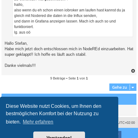
a
hallo,
g
also wenn du eh schon einen iobroker am laufen hast kannst du ja
gleich mit Nodered die daten in die Influx senden,
und dann in Grafana anzeigen lassen. Mach ich auch so und
funktioniert.
lg. aus oö
Hallo Stefan,
Habe mich jetzt doch entschlossen mich in NodeREd einzuarbeiten. Hat
super geklappt!! Ich hoffe es läuft auch stabil.
Danke vielmals!!!
9 Beiträge • Seite
1
von
1
c
Gehe zu
Wer ist online?
Diese Website nutzt Cookies, um Ihnen den
Mitglieder in diesem Forum: 0 Mitglieder und 1 Gast
bestmöglichen Komfort bei der Nutzung zu
bieten.
Mehr erfahren
Impressum
Das Team
Alle Zeiten sind
UTC+02:00
Nutzungsbedingungen
Datenschutzerklärung
Powered by
phpBB
® Forum Software © phpBB Limited
Verstanden!