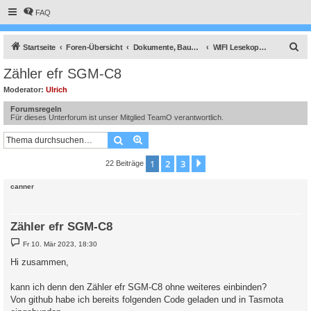
FAQ
S
Startseite
Foren-Übersicht
Dokumente, Bauanleitungen und How To's
WIFI Lesekopf, lese-schreib-Kopf EHZ, Volkszähler, Hichi, Smartmeter
u
Zähler efr SGM-C8
c
Moderator:
Ulrich
h
Forumsregeln
e
Für dieses Unterforum ist unser Mitglied TeamO verantwortlich.
Suche
Erweiterte Suche
1
2
3
Nächste
22 Beiträge
canner
Zähler efr SGM-C8
B
Fr 10. Mär 2023, 18:30
e
i
Hi zusammen,
t
r
a
kann ich denn den Zähler efr SGM-C8 ohne weiteres einbinden?
g
Von github habe ich bereits folgenden Code geladen und in Tasmota