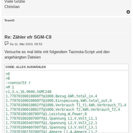
Viele Grüße
Christian
c
TeamO
Re: Zähler efr SGM-C8
B
Sa 11. Mär 2023, 09:52
e
i
Versuche es mal bitte mit folgendem Tasmota-Script und den
t
angehängten Dateien
r
a
g
CODE:
ALLES AUSWÄHLEN
>D

>B

->sensor53 r

>M 1

+1,3,s,16,9600,SGMC248

1,77070100010800ff@1000,Bezug,kWh,total_in,4

1,77070100020800ff@1000,Einspeisung,kWh,total_out,4

1,77070100010801ff@1000,Verbrauch T1_t1,kWh,Verbrauch_T1,4

1,77070100010802ff@1000,Verbrauch T2,kWh,Verbrauch_T2,4

1,77070100100700ff@1,Leistung,W,Power,0

1,77070100200700ff@1,Spannung L1,V,Volt_L1,1

1,77070100340700ff@1,Spannung L2,V,Volt_L2,1

1,77070100480700ff@1,Spannung L3,V,Volt_L3,1

1,770701001f0700ff@1,Ampere L1,A,Ampere_L1,2
