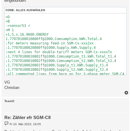
eingebunden.
CODE:
ALLES AUSWÄHLEN
>D

>B

->sensor53 r

>M 1

+1,5,s,16,9600,ENERGY

1,77070100010800ff@1000,Comsumption,kWh,Total,4

;for meters measuring feed-in SGM-Cx-xxx2xx

;1,77070100020800ff@1000,Supply,kWh,Supply,4

;next 4 lines for double-tariff meters SGM-Cx-xxxxTx

;1,77070100010801ff@1000,Comsumption_t1,kWh,Total_t1,4

;1,77070100010802ff@1000,Comsumption_t2,kWh,Total_t2,4

;1,77070100020801ff@1000,Supply_t1,kWh,Supply_t1,4

;1,77070100020802ff@1000,Supply_t2,kWh,Supply_t2,4

;all commented lines from here on for 3-phase meter SGM-C4

1,77070100100700ff@1,Actual Power,W,Power,0

VG
1,77070100200700ff@1,Voltage L1,V,Voltage,1

;1,77070100340700ff@1,Voltage L2,V,Voltage_L2,1

Christian
;1,77070100480700ff@1,Voltage L3,V,Voltage_L3,1

1,770701001f0700ff@1,Current L1,A,Current,2

;1,77070100330700ff@1,Current L2,A,Current_L2,2

c
TeamO
;1,77070100470700ff@1,Current L3,A,Current_L3,2

;1,77070100510701ff@1,Phaseangle L2-L1,deg,phase_angle_L2_L1,0
;1,77070100510702ff@1,Phaseangle L3-L1,deg,phase_angle_L3_L1,0
Re: Zähler efr SGM-C8
1,77070100510704ff@1,Phaseangle I/U L1,deg,phase_angle_L1,1 

;1,7707010051070fff@1,Phaseangle I/U L2,deg,phase_angle_L2,1  
B
Fr 10. Mär 2023, 19:05
;1,7707010051071aff@1,Phaseangle I/U L3,deg,phase_angle_L3,1 

e
i