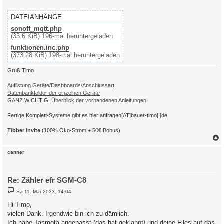
1,77070100330700ff@1,Ampere L2,A,Ampere_L2,2

1,77070100470700ff@1,Ampere L3,A,Ampere_L3,2

DATEIANHÄNGE
1,77070100510704ff@1,Phasenwinkel L1,deg,Phasenwinkel_L1,1 

1,7707010051070fff@1,Phasenwinkel L2,deg,Phasenwinkel_L2,1  

sonoff_mqtt.php
1,7707010051071aff@1,Phasenwinkel L3,deg,Phasenwinkel_L3,1 

(33.6 KiB) 196-mal heruntergeladen
1,770701000e0700ff@1,Frequenz,Hz,Frequenz,1

funktionen.inc.php
1,77070100600100ff@#,Server-ID,,Server-ID,0

(373.28 KiB) 198-mal heruntergeladen
Gruß Timo
Auflistung Geräte/Dashboards/Anschlussart
Datenbankfelder der einzelnen Geräte
GANZ WICHTIG:
Überblick der vorhandenen Anleitungen
Fertige Komplett-Systeme gibt es hier anfragen[AT]bauer-timo[.]de
Tibber Invite
(100% Öko-Strom + 50€ Bonus)
c
canner
Re: Zähler efr SGM-C8
B
Sa 11. Mär 2023, 14:04
e
i
Hi Timo,
t
vielen Dank. Irgendwie bin ich zu dämlich.
r
a
Ich habe Tasmota angepasst (das hat geklappt) und deine Files auf das