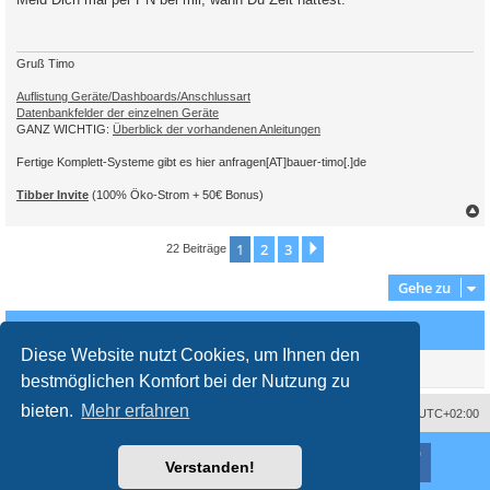
t
r
a
g
Gruß Timo
Auflistung Geräte/Dashboards/Anschlussart
Datenbankfelder der einzelnen Geräte
GANZ WICHTIG:
Überblick der vorhandenen Anleitungen
Fertige Komplett-Systeme gibt es hier anfragen[AT]bauer-timo[.]de
Tibber Invite
(100% Öko-Strom + 50€ Bonus)
c
1
2
3
Nächste
22 Beiträge
Gehe zu
Wer ist online?
Diese Website nutzt Cookies, um Ihnen den
Mitglieder in diesem Forum: 0 Mitglieder und 0 Gäste
bestmöglichen Komfort bei der Nutzung zu
bieten.
Mehr erfahren
Impressum
Das Team
Alle Zeiten sind
UTC+02:00
Nutzungsbedingungen
Datenschutzerklärung
Powered by
phpBB
® Forum Software © phpBB Limited
Verstanden!
Deutsche Übersetzung durch
phpBB.de