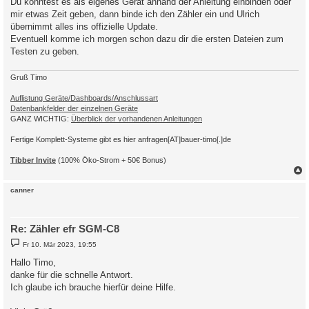
1,770701000e0700ff@1,Frequency,Hz,Freq,1

Du könntest es als eigenes Gerät anhand der Anleitung einbinden oder
t
;all commented lines from here on just for completeness

mir etwas Zeit geben, dann binde ich den Zähler ein und Ulrich
r
;1,7707010000020000@1,Firmware Version,,FwVer,0

a
übernimmt alles ins offizielle Update.
;1,77070100605a0201@1,Firmware Checksum,,FwCheck,0

g
Eventuell komme ich morgen schon dazu dir die ersten Dateien zum
;1,7707010061610000@1,Error Register,,ErrorReg,0

Testen zu geben.
;1,7707010060320101@1,Hardware Version,,HwVer,0

;1,7707010060320104@1,Parameter Version,,ParamVer,0

1,77070100600100ff@#,Server-ID,,ID,0

Gruß Timo
;You can find your server-id printed on your meter. If you wa
#
Auflistung Geräte/Dashboards/Anschlussart
Datenbankfelder der einzelnen Geräte
GANZ WICHTIG:
Überblick der vorhandenen Anleitungen
Fertige Komplett-Systeme gibt es hier anfragen[AT]bauer-timo[.]de
Tibber Invite
(100% Öko-Strom + 50€ Bonus)
c
canner
Re: Zähler efr SGM-C8
B
Fr 10. Mär 2023, 19:55
e
i
Hallo Timo,
t
danke für die schnelle Antwort.
r
a
Ich glaube ich brauche hierfür deine Hilfe.
g