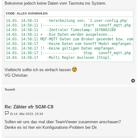
Bekomme jedoch keine Daten vom Tasmota ins System.
CODE:
ALLES AUSWÄHLEN
14.03. 14:58:11    -Verarbeitung von: '2.user.config.php'   Re
14.03. 14:58:11 |----------------   Start  sonoff_mqtt.php    
14.03. 14:58:11    -Zentraler Timestamp: 1678802280

14.03. 14:58:11 +  -Die Daten werden ausgelesen...

14.03. 14:58:11 MQT-MQTT Daten zum Broker gesendet bzw. vom B
14.03. 14:58:17    -Keine Daten vom Sonoff Modul empfangen.

14.03. 14:58:17 !! -Keine gültigen Daten empfangen.

14.03. 14:58:17 |----------------   Stop   sonoff_mqtt.php    
Vielleicht sollte ich es einfach lassen
VG Christian
c
TeamO
Re: Zähler efr SGM-C8
B
Di 14. Mär 2023, 15:34
e
i
Sollen wir uns das mal über TeamViewer zusammen anschauen?
t
Denke es ist hier ein Konfigurations-Problem bei Dir.
r
a
g