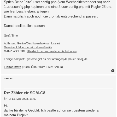
Sprich Deine "alte" user.config.php (vom Wechselrichter oder so) nach
r
a
1.user.config.php kopieren und eine 2.user.config.php mit Regler 23 etc,
g
wie
hier
beschrieben, anlegen.
Dann natürlich auch noch die crontab entsprechend anpassen.
Danach sollte alles passen
Gruß Timo
Auflistung Geräte/Dashboards/Anschlussart
Datenbankfelder der einzelnen Geräte
GANZ WICHTIG:
Überblick der vorhandenen Anleitungen
Fertige Komplett-Systeme gibt es hier anfragen[AT]bauer-timo[.]de
Tibber Invite
(100% Öko-Strom + 50€ Bonus)
c
canner
Re: Zähler efr SGM-C8
B
Di 14. Mär 2023, 14:57
e
i
Hi,
t
danke für deine Geduld. Ich bastle schon seit gestern wieder an
r
a
meinem Projekt.
g