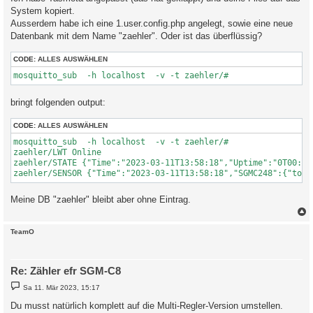
g
System kopiert.
Ausserdem habe ich eine 1.user.config.php angelegt, sowie eine neue
Datenbank mit dem Name "zaehler". Oder ist das überflüssig?
CODE:
ALLES AUSWÄHLEN
mosquitto_sub  -h localhost  -v -t zaehler/#
bringt folgenden output:
CODE:
ALLES AUSWÄHLEN
mosquitto_sub  -h localhost  -v -t zaehler/#

zaehler/LWT Online

zaehler/STATE {"Time":"2023-03-11T13:58:18","Uptime":"0T00:20
zaehler/SENSOR {"Time":"2023-03-11T13:58:18","SGMC248":{"tota
Meine DB "zaehler" bleibt aber ohne Eintrag.
c
TeamO
Re: Zähler efr SGM-C8
B
Sa 11. Mär 2023, 15:17
e
i
Du musst natürlich komplett auf die Multi-Regler-Version umstellen.
t