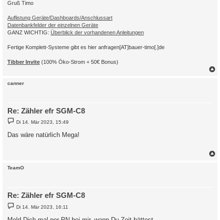
Gruß Timo
Auflistung Geräte/Dashboards/Anschlussart
Datenbankfelder der einzelnen Geräte
GANZ WICHTIG:
Überblick der vorhandenen Anleitungen
Fertige Komplett-Systeme gibt es hier anfragen[AT]bauer-timo[.]de
Tibber Invite
(100% Öko-Strom + 50€ Bonus)
c
canner
Re: Zähler efr SGM-C8
B
Di 14. Mär 2023, 15:49
e
i
Das wäre natürlich Mega!
t
r
a
g
c
TeamO
Re: Zähler efr SGM-C8
B
Di 14. Mär 2023, 16:11
e
i
Meld Dich mal per PN bei mir, wann Du Zeit hättest.