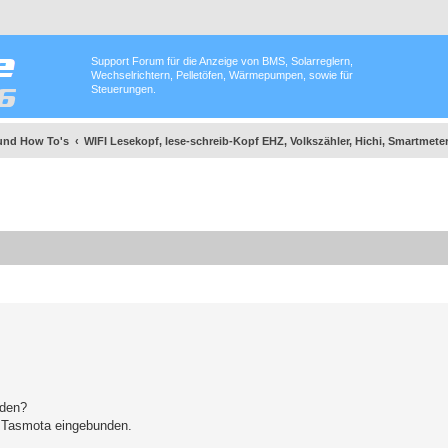
Support Forum für die Anzeige von BMS, Solarreglern,
Wechselrichtern, Pelletöfen, Wärmepumpen, sowie für
Steuerungen.
und How To's
WIFI Lesekopf, lese-schreib-Kopf EHZ, Volkszähler, Hichi, Smartmete
nden?
n Tasmota eingebunden.