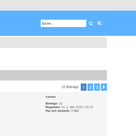
Suche
Erweiterte Suche
r
1
2
3
Nächste
22 Beiträge
canner
Beiträge:
11
Registriert:
Do 2. Mär 2023, 09:29
Hat sich bedankt:
3 Mal