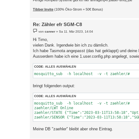
Tibber Invite
(100% Öko-Strom + 50€ Bonus)
Re: Zähler efr SGM-C8
B
von
canner
»
Sa 11. Mär 2023, 14:04
e
i
Hi Timo,
t
vielen Dank. Irgendwie bin ich zu dämlich.
r
a
Ich habe Tasmota angepasst (das hat geklappt) und deine 
g
Ausserdem habe ich eine 1.user.config.php angelegt, sowi
CODE:
ALLES AUSWÄHLEN
mosquitto_sub  -h localhost  -v -t zaehler/#
bringt folgenden output:
CODE:
ALLES AUSWÄHLEN
mosquitto_sub  -h localhost  -v -t zaehler/#

zaehler/LWT Online

zaehler/STATE {"Time":"2023-03-11T13:58:18","Upt
zaehler/SENSOR {"Time":"2023-03-11T13:58:18","SG
Meine DB "zaehler" bleibt aber ohne Eintrag.