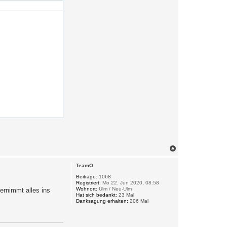
N
a
c
TeamO
h
o
Beiträge:
1068
Registriert:
Mo 22. Jun 2020, 08:58
b
Wohnort:
Ulm / Neu-Ulm
ernimmt alles ins
e
Hat sich bedankt:
23 Mal
n
Danksagung erhalten:
206 Mal