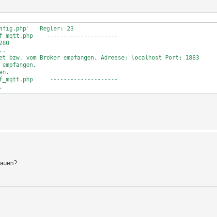
nfig.php'   Regler: 23

f_mqtt.php    ---------------------

80

.

et bzw. vom Broker empfangen. Adresse: localhost Port: 1883

empfangen.

n.

f_mqtt.php     --------------------

hauen?