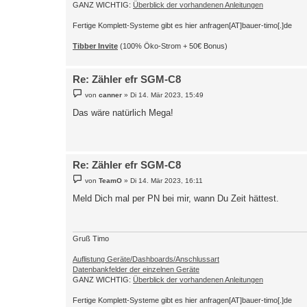
GANZ WICHTIG:
Überblick der vorhandenen Anleitungen
Fertige Komplett-Systeme gibt es hier anfragen[AT]bauer-timo[.]de
Tibber Invite
(100% Öko-Strom + 50€ Bonus)
Re: Zähler efr SGM-C8
B
von
canner
»
Di 14. Mär 2023, 15:49
e
i
Das wäre natürlich Mega!
t
r
a
g
Re: Zähler efr SGM-C8
B
von
TeamO
»
Di 14. Mär 2023, 16:11
e
i
Meld Dich mal per PN bei mir, wann Du Zeit hättest.
t
r
a
g
Gruß Timo
Auflistung Geräte/Dashboards/Anschlussart
Datenbankfelder der einzelnen Geräte
GANZ WICHTIG:
Überblick der vorhandenen Anleitungen
Fertige Komplett-Systeme gibt es hier anfragen[AT]bauer-timo[.]de