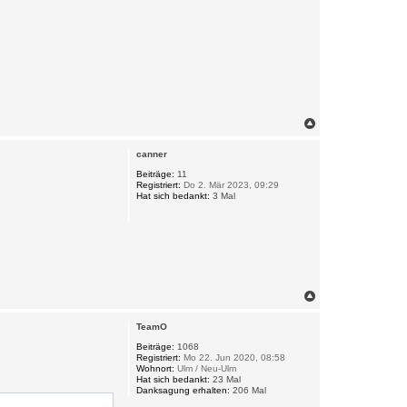
ummer with some ASCII, DEC and HEX encoding. 0A-01-45-46-52-ST-UV
N
a
c
canner
h
o
Beiträge:
11
Registriert:
Do 2. Mär 2023, 09:29
b
Hat sich bedankt:
3 Mal
e
n
N
a
c
TeamO
h
o
Beiträge:
1068
Registriert:
Mo 22. Jun 2020, 08:58
b
Wohnort:
Ulm / Neu-Ulm
e
Hat sich bedankt:
23 Mal
n
Danksagung erhalten:
206 Mal