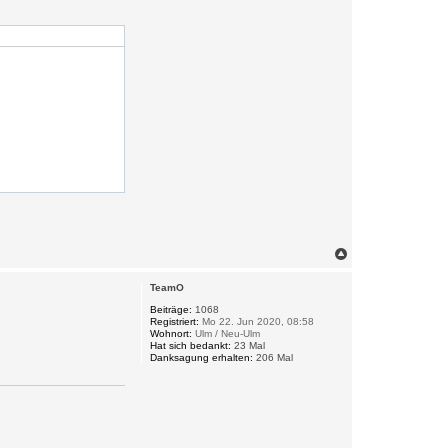
N
a
c
TeamO
h
o
Beiträge:
1068
Registriert:
Mo 22. Jun 2020, 08:58
b
Wohnort:
Ulm / Neu-Ulm
e
Hat sich bedankt:
23 Mal
n
Danksagung erhalten:
206 Mal