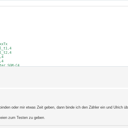
xTx

_t1,4

_t2,4

4

4

er SGM-C4

angle_L2_L1,0

angle_L3_L1,0

inden oder mir etwas Zeit geben, dann binde ich den Zähler ein und Ulrich üb
angle_L1,1 

_angle_L2,1  

_angle_L3,1 

teien zum Testen zu geben.
teness
