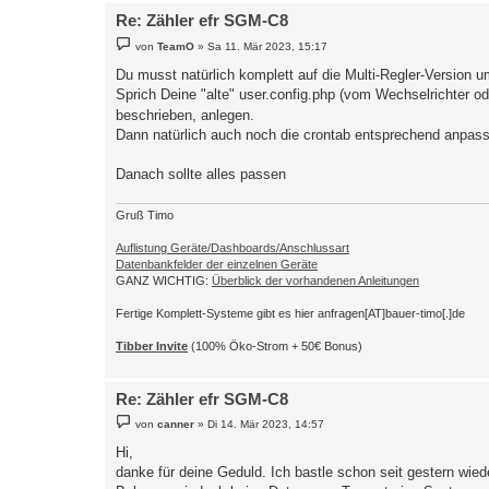
Re: Zähler efr SGM-C8
B
von
TeamO
»
Sa 11. Mär 2023, 15:17
e
i
Du musst natürlich komplett auf die Multi-Regler-Version u
t
Sprich Deine "alte" user.config.php (vom Wechselrichter od
r
a
beschrieben, anlegen.
g
Dann natürlich auch noch die crontab entsprechend anpas
Danach sollte alles passen
Gruß Timo
Auflistung Geräte/Dashboards/Anschlussart
Datenbankfelder der einzelnen Geräte
GANZ WICHTIG:
Überblick der vorhandenen Anleitungen
Fertige Komplett-Systeme gibt es hier anfragen[AT]bauer-timo[.]de
Tibber Invite
(100% Öko-Strom + 50€ Bonus)
Re: Zähler efr SGM-C8
B
von
canner
»
Di 14. Mär 2023, 14:57
e
i
Hi,
t
danke für deine Geduld. Ich bastle schon seit gestern wie
r
a