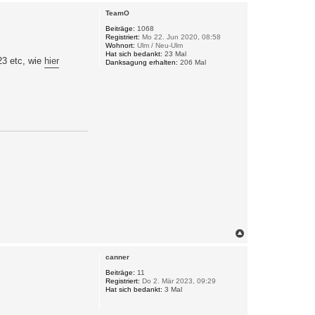
c
TeamO
h
o
Beiträge:
1068
Registriert:
Mo 22. Jun 2020, 08:58
b
Wohnort:
Ulm / Neu-Ulm
e
Hat sich bedankt:
23 Mal
n
23 etc, wie
hier
Danksagung erhalten:
206 Mal
N
a
c
canner
h
o
Beiträge:
11
Registriert:
Do 2. Mär 2023, 09:29
b
Hat sich bedankt:
3 Mal
e
n