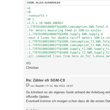
CODE:
ALLES AUSWÄHLEN
>D

>B

->sensor53 r

>M 1

+1,5,s,16,9600,ENERGY

1,77070100010800ff@1000,Comsumption,kWh,Total,4

;for meters measuring feed-in SGM-Cx-xxx2xx

;1,77070100020800ff@1000,Supply,kWh,Supply,4

;next 4 lines for double-tariff meters SGM-Cx-xxx
;1,77070100010801ff@1000,Comsumption_t1,kWh,Total
;1,77070100010802ff@1000,Comsumption_t2,kWh,Total
;1,77070100020801ff@1000,Supply_t1,kWh,Supply_t1,
;1,77070100020802ff@1000,Supply_t2,kWh,Supply_t2,
;all commented lines from here on for 3-phase met
1,77070100100700ff@1,Actual Power,W,Power,0

VG
1,77070100200700ff@1,Voltage L1,V,Voltage,1

;1,77070100340700ff@1,Voltage L2,V,Voltage_L2,1

Christian
;1,77070100480700ff@1,Voltage L3,V,Voltage_L3,1

1,770701001f0700ff@1,Current L1,A,Current,2

;1,77070100330700ff@1,Current L2,A,Current_L2,2

Re: Zähler efr SGM-C8
;1,77070100470700ff@1,Current L3,A,Current_L3,2

B
;1,77070100510701ff@1,Phaseangle L2-L1,deg,phase_
von
TeamO
»
Fr 10. Mär 2023, 19:05
e
;1,77070100510702ff@1,Phaseangle L3-L1,deg,phase_
i
Du könntest es als eigenes Gerät anhand der Anleitung einb
1,77070100510704ff@1,Phaseangle I/U L1,deg,phase_
t
offizielle Update.
;1,7707010051070fff@1,Phaseangle I/U L2,deg,phase
r
a
;1,7707010051071aff@1,Phaseangle I/U L3,deg,phase
Eventuell komme ich morgen schon dazu dir die ersten Da
g
1,770701000e0700ff@1,Frequency,Hz,Freq,1

;all commented lines from here on just for comple