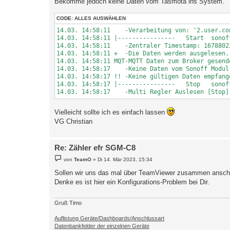
Bekomme jedoch keine Daten vom Tasmota ins System.
g
CODE:
ALLES AUSWÄHLEN
14.03. 14:58:11    -Verarbeitung von: '2.user.co
14.03. 14:58:11 |----------------   Start  sonof
14.03. 14:58:11    -Zentraler Timestamp: 16788022
14.03. 14:58:11 +  -Die Daten werden ausgelesen..
14.03. 14:58:11 MQT-MQTT Daten zum Broker gesend
14.03. 14:58:17    -Keine Daten vom Sonoff Modul 
14.03. 14:58:17 !! -Keine gültigen Daten empfange
14.03. 14:58:17 |----------------   Stop   sonof
Vielleicht sollte ich es einfach lassen
VG Christian
Re: Zähler efr SGM-C8
B
von
TeamO
»
Di 14. Mär 2023, 15:34
e
i
Sollen wir uns das mal über TeamViewer zusammen ansc
t
Denke es ist hier ein Konfigurations-Problem bei Dir.
r
a
g
Gruß Timo
Auflistung Geräte/Dashboards/Anschlussart
Datenbankfelder der einzelnen Geräte