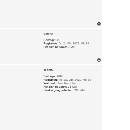
N
a
c
canner
h
o
Beiträge:
11
Registriert:
Do 2. Mär 2023, 09:29
b
Hat sich bedankt:
3 Mal
e
n
N
a
c
TeamO
h
o
Beiträge:
1068
Registriert:
Mo 22. Jun 2020, 08:58
b
Wohnort:
Ulm / Neu-Ulm
e
Hat sich bedankt:
23 Mal
n
Danksagung erhalten:
206 Mal