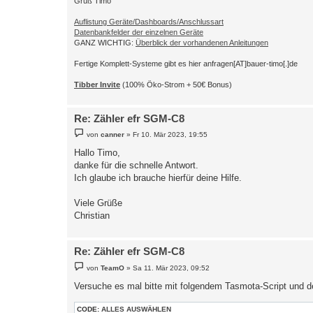
Gruß Timo
;1,7707010000020000@1,Firmware Version,,FwVer,0

;1,77070100605a0201@1,Firmware Checksum,,FwCheck,
Auflistung Geräte/Dashboards/Anschlussart
;1,7707010061610000@1,Error Register,,ErrorReg,0

Datenbankfelder der einzelnen Geräte
;1,7707010060320101@1,Hardware Version,,HwVer,0

GANZ WICHTIG:
Überblick der vorhandenen Anleitungen
;1,7707010060320104@1,Parameter Version,,ParamVer
1,77070100600100ff@#,Server-ID,,ID,0

Fertige Komplett-Systeme gibt es hier anfragen[AT]bauer-timo[.]de
;You can find your server-id printed on your met
#
Tibber Invite
(100% Öko-Strom + 50€ Bonus)
Re: Zähler efr SGM-C8
B
von
canner
»
Fr 10. Mär 2023, 19:55
e
i
Hallo Timo,
t
danke für die schnelle Antwort.
r
a
Ich glaube ich brauche hierfür deine Hilfe.
g
Viele Grüße
Christian
Re: Zähler efr SGM-C8
B
von
TeamO
»
Sa 11. Mär 2023, 09:52
e
i
Versuche es mal bitte mit folgendem Tasmota-Script und 
t
r
a
CODE:
ALLES AUSWÄHLEN