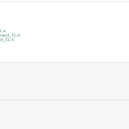
,4

auch_T1,4

h_T2,4

nkel_L1,1 

nkel_L2,1  

nkel_L3,1 
