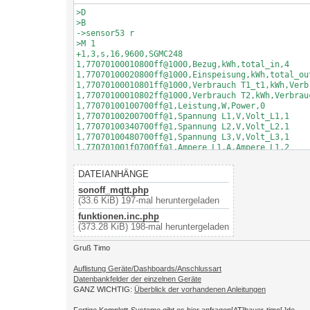
g
>D

>B

->sensor53 r

>M 1

+1,3,s,16,9600,SGMC248

1,77070100010800ff@1000,Bezug,kWh,total_in,4

1,77070100020800ff@1000,Einspeisung,kWh,total_out
1,77070100010801ff@1000,Verbrauch T1_t1,kWh,Verbr
1,77070100010802ff@1000,Verbrauch T2,kWh,Verbrauc
1,77070100100700ff@1,Leistung,W,Power,0

1,77070100200700ff@1,Spannung L1,V,Volt_L1,1

1,77070100340700ff@1,Spannung L2,V,Volt_L2,1

1,77070100480700ff@1,Spannung L3,V,Volt_L3,1

1,770701001f0700ff@1,Ampere L1,A,Ampere_L1,2

1,77070100330700ff@1,Ampere L2,A,Ampere_L2,2

1,77070100470700ff@1,Ampere L3,A,Ampere_L3,2

DATEIANHÄNGE
1,77070100510704ff@1,Phasenwinkel L1,deg,Phasenwi
1,7707010051070fff@1,Phasenwinkel L2,deg,Phasenwi
sonoff_mqtt.php
1,7707010051071aff@1,Phasenwinkel L3,deg,Phasenwi
(33.6 KiB) 197-mal heruntergeladen
1,770701000e0700ff@1,Frequenz,Hz,Frequenz,1

funktionen.inc.php
1,77070100600100ff@#,Server-ID,,Server-ID,0

(373.28 KiB) 198-mal heruntergeladen
Gruß Timo
Auflistung Geräte/Dashboards/Anschlussart
Datenbankfelder der einzelnen Geräte
GANZ WICHTIG:
Überblick der vorhandenen Anleitungen
Fertige Komplett-Systeme gibt es hier anfragen[AT]bauer-timo[.]de