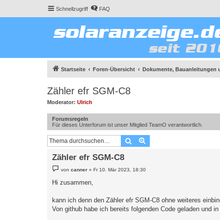
Schnellzugriff
FAQ
Startseite
Foren-Übersicht
Dokumente, Bauanleitungen 
Zähler efr SGM-C8
Moderator:
Ulrich
Forumsregeln
Für dieses Unterforum ist unser Mitglied TeamO verantwortlich.
Suche
Erweiterte Suche
Zähler efr SGM-C8
B
von
canner
»
Fr 10. Mär 2023, 18:30
e
i
Hi zusammen,
t
r
a
kann ich denn den Zähler efr SGM-C8 ohne weiteres einbi
g
Von github habe ich bereits folgenden Code geladen und i