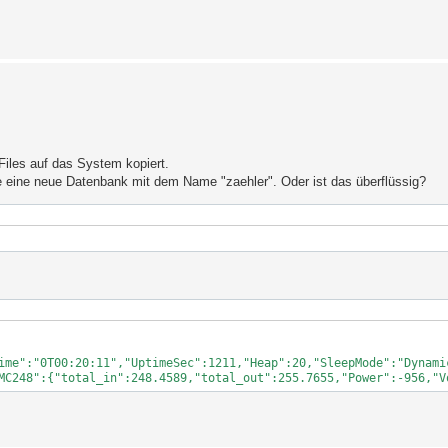
Files auf das System kopiert.
e eine neue Datenbank mit dem Name "zaehler". Oder ist das überflüssig?
ime":"0T00:20:11","UptimeSec":1211,"Heap":20,"SleepMode":"Dynami
MC248":{"total_in":248.4589,"total_out":255.7655,"Power":-956,"V