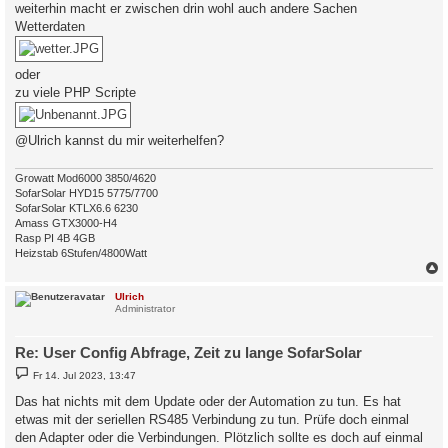
weiterhin macht er zwischen drin wohl auch andere Sachen
Wetterdaten
oder
zu viele PHP Scripte
@Ulrich kannst du mir weiterhelfen?
Growatt Mod6000 3850/4620
SofarSolar HYD15 5775/7700
SofarSolar KTLX6.6 6230
Amass GTX3000-H4
Rasp PI 4B 4GB
Heizstab 6Stufen/4800Watt
c
Ulrich
Administrator
Re: User Config Abfrage, Zeit zu lange SofarSolar
B
Fr 14. Jul 2023, 13:47
e
i
Das hat nichts mit dem Update oder der Automation zu tun. Es hat
t
etwas mit der seriellen RS485 Verbindung zu tun. Prüfe doch einmal
r
a
den Adapter oder die Verbindungen. Plötzlich sollte es doch auf einmal
g