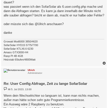
dauert?
was passiert wenn ich den SofarSolar als 6.user.config.php mache und
dann die Abfragen starten. Es kann ja dann innerhalb der Minute nicht
alle sauber abfragen? bricht er dann ab, macht er nur halbe oder Fehler?
oder müsste sich das @Ulrich anschauen?
danke
Growatt Mod6000 3850/4620
SofarSolar HYD15 5775/7700
SofarSolar KTLX6.6 6230
Amass GTX3000-H4
Rasp PI 4B 4GB
Heizstab 6Stufen/4800Watt
c
Ulrich
Administrator
Re: User Config Abfrage, Zeit zu lange SofarSolar
B
Mi 5. Jul 2023, 13:00
e
i
Wenn dein Wechselrichter so langsam ist, kann man nichts machen,
t
außer man hätte schon sehr gute Programmierkenntnisse.
r
a
Ein Ausweg wäre 2 Raspberry zu benutzen.
g