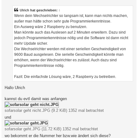
i
t
r
Ulrich
hat geschrieben:
↑
a
Wenn dein Wechselrichter so langsam ist, kann man nichts machen,
g
außer man hätte schon sehr gute Programmierkenntnisse.
Ein Ausweg wäre 2 Raspberry zu benutzen.
Man könnte auch das Auslesen auf 2 Minuten erweitern. Dazu sind
jedoch Programmierkenntnisse nötig und die Software ist dann nicht
mehr Update sicher.
Die Wechselrichter werden mit einer seriellen Geschwindigkeit von
9600 Baud ausgelesen. Die serielle Geschwindigkeit könnte man
erhöhen, wenn der Wechselrichter es zulässt. Auch dazu sind
Programmierkenntnisse nötig.
Fazit: Die einfachste Lösung wäre, 2 Raspberry zu betreiben.
Hallo Ulrich
kannst du evtl damit was anfangen
sofarsolar geht nicht.JPG (9.2 KiB) 1352 mal betrachtet
und
sofarsolar geht.JPG (11.72 KiB) 1352 mal betrachtet
wo bekommt er die Nummer her bzw.wie ändert sich diese?