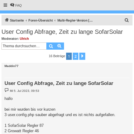
FAQ
S
Startseite
Foren-Übersicht
Multi-Regler-Version [ bis zu 6 Geräten an einem Raspberry Pi ]
u
User Config Abfrage, Zeit zu lange SofarSolar
c
Moderator:
Ulrich
h
Suche
Erweiterte Suche
e
1
2
Nächste
16 Beiträge
Maddin77
User Config Abfrage, Zeit zu lange SofarSolar
B
Mi 5. Jul 2023, 09:53
e
i
hallo
t
r
a
bei mir wurden bis vor kurzen
g
3 user.config.php sauber abgefragt und es ist nichts aufgefallen.
1 SofarSolar Regler 87
2 Growatt Regler 46