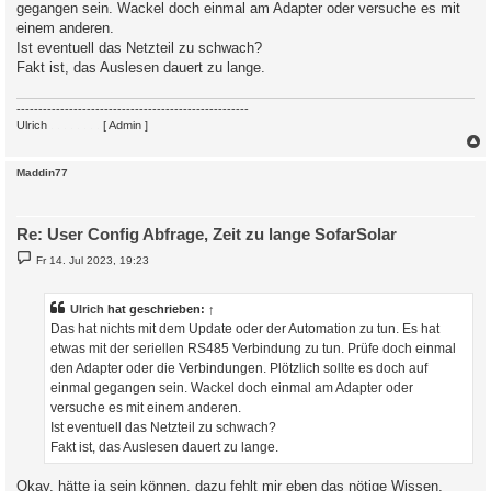
gegangen sein. Wackel doch einmal am Adapter oder versuche es mit
einem anderen.
Ist eventuell das Netzteil zu schwach?
Fakt ist, das Auslesen dauert zu lange.
-----------------------------------------------------
Ulrich
. . . . . . . .
[ Admin ]
c
Maddin77
Re: User Config Abfrage, Zeit zu lange SofarSolar
B
Fr 14. Jul 2023, 19:23
e
i
t
r
Ulrich
hat geschrieben:
↑
a
Das hat nichts mit dem Update oder der Automation zu tun. Es hat
g
etwas mit der seriellen RS485 Verbindung zu tun. Prüfe doch einmal
den Adapter oder die Verbindungen. Plötzlich sollte es doch auf
einmal gegangen sein. Wackel doch einmal am Adapter oder
versuche es mit einem anderen.
Ist eventuell das Netzteil zu schwach?
Fakt ist, das Auslesen dauert zu lange.
Okay, hätte ja sein können, dazu fehlt mir eben das nötige Wissen,