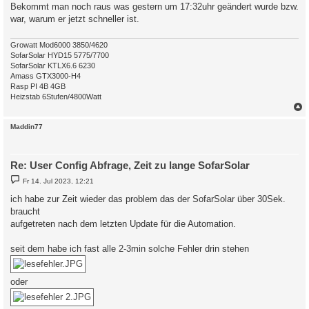
Bekommt man noch raus was gestern um 17:32uhr geändert wurde bzw.
war, warum er jetzt schneller ist.
Growatt Mod6000 3850/4620
SofarSolar HYD15 5775/7700
SofarSolar KTLX6.6 6230
Amass GTX3000-H4
Rasp PI 4B 4GB
Heizstab 6Stufen/4800Watt
c
Maddin77
Re: User Config Abfrage, Zeit zu lange SofarSolar
B
Fr 14. Jul 2023, 12:21
e
i
ich habe zur Zeit wieder das problem das der SofarSolar über 30Sek.
t
braucht
r
a
aufgetreten nach dem letzten Update für die Automation.
g
seit dem habe ich fast alle 2-3min solche Fehler drin stehen
oder