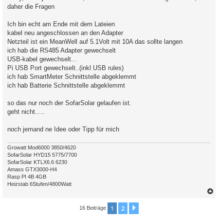
daher die Fragen
Ich bin echt am Ende mit dem Lateien
kabel neu angeschlossen an den Adapter
Netzteil ist ein MeanWell auf 5.1Volt mit 10A das sollte langen
ich hab die RS485 Adapter gewechselt
USB-kabel gewechselt...
Pi USB Port gewechselt..(inkl USB rules)
ich hab SmartMeter Schnittstelle abgeklemmt
ich hab Batterie Schnittstelle abgeklemmt
so das nur noch der SofarSolar gelaufen ist.
geht nicht.....
noch jemand ne Idee oder Tipp für mich
Growatt Mod6000 3850/4620
SofarSolar HYD15 5775/7700
SofarSolar KTLX6.6 6230
Amass GTX3000-H4
Rasp PI 4B 4GB
Heizstab 6Stufen/4800Watt
c
1
2
Nächste
16 Beiträge