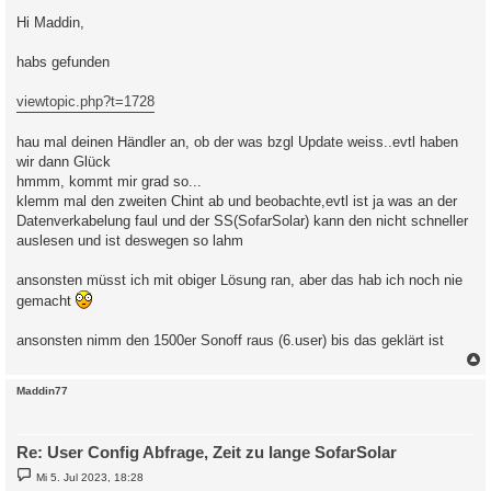
e
i
Hi Maddin,
t
r
a
habs gefunden
g
viewtopic.php?t=1728
hau mal deinen Händler an, ob der was bzgl Update weiss..evtl haben
wir dann Glück
hmmm, kommt mir grad so...
klemm mal den zweiten Chint ab und beobachte,evtl ist ja was an der
Datenverkabelung faul und der SS(SofarSolar) kann den nicht schneller
auslesen und ist deswegen so lahm
ansonsten müsst ich mit obiger Lösung ran, aber das hab ich noch nie
gemacht
ansonsten nimm den 1500er Sonoff raus (6.user) bis das geklärt ist
c
Maddin77
Re: User Config Abfrage, Zeit zu lange SofarSolar
B
Mi 5. Jul 2023, 18:28
e