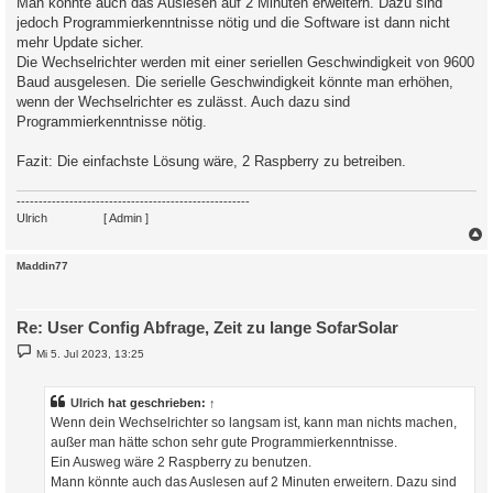
Man könnte auch das Auslesen auf 2 Minuten erweitern. Dazu sind
jedoch Programmierkenntnisse nötig und die Software ist dann nicht
mehr Update sicher.
Die Wechselrichter werden mit einer seriellen Geschwindigkeit von 9600
Baud ausgelesen. Die serielle Geschwindigkeit könnte man erhöhen,
wenn der Wechselrichter es zulässt. Auch dazu sind
Programmierkenntnisse nötig.
Fazit: Die einfachste Lösung wäre, 2 Raspberry zu betreiben.
-----------------------------------------------------
Ulrich
. . . . . . . .
[ Admin ]
c
Maddin77
Re: User Config Abfrage, Zeit zu lange SofarSolar
B
Mi 5. Jul 2023, 13:25
e
i
t
r
Ulrich
hat geschrieben:
↑
a
Wenn dein Wechselrichter so langsam ist, kann man nichts machen,
g
außer man hätte schon sehr gute Programmierkenntnisse.
Ein Ausweg wäre 2 Raspberry zu benutzen.
Mann könnte auch das Auslesen auf 2 Minuten erweitern. Dazu sind