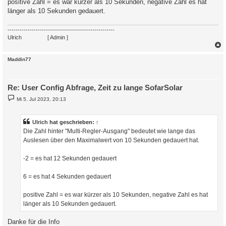
positive Zahl = es war kürzer als 10 Sekunden, negative Zahl es hat
länger als 10 Sekunden gedauert.
-----------------------------------------------------
Ulrich
. . . . . . . .
[ Admin ]
c
Maddin77
Re: User Config Abfrage, Zeit zu lange SofarSolar
B
Mi 5. Jul 2023, 20:13
e
i
t
r
Ulrich
hat geschrieben:
↑
a
Die Zahl hinter "Multi-Regler-Ausgang" bedeutet wie lange das
g
Auslesen über den Maximalwert von 10 Sekunden gedauert hat.
-2 = es hat 12 Sekunden gedauert
6 = es hat 4 Sekunden gedauert
positive Zahl = es war kürzer als 10 Sekunden, negative Zahl es hat
länger als 10 Sekunden gedauert.
Danke für die Info