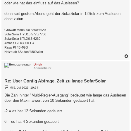
oder wie hat das einfluss auf das Auslesen?
denn seit gestern Abend geht der SofarSolar in 12Sek zum Auslesen.
ohne zutun
Growatt Mod6000 3850/4620
SofarSolar HYD15 5775/7700
SofarSolar KTLX6.6 6230
Amass GTX3000-H4
Rasp PI 4B 4GB
Heizstab 6Stufen/4800Watt
c
Ulrich
Administrator
Re: User Config Abfrage, Zeit zu lange SofarSolar
B
Mi 5. Jul 2023, 19:54
e
i
Die Zahl hinter "Multi-Regler-Ausgang" bedeutet wie lange das Auslesen
t
über den Maximalwert von 10 Sekunden gedauert hat.
r
a
g
-2 = es hat 12 Sekunden gedauert
6 = es hat 4 Sekunden gedauert