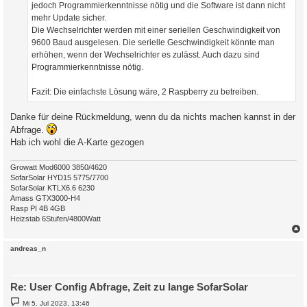
jedoch Programmierkenntnisse nötig und die Software ist dann nicht
mehr Update sicher.
Die Wechselrichter werden mit einer seriellen Geschwindigkeit von
9600 Baud ausgelesen. Die serielle Geschwindigkeit könnte man
erhöhen, wenn der Wechselrichter es zulässt. Auch dazu sind
Programmierkenntnisse nötig.
Fazit: Die einfachste Lösung wäre, 2 Raspberry zu betreiben.
Danke für deine Rückmeldung, wenn du da nichts machen kannst in der
Abfrage.
Hab ich wohl die A-Karte gezogen
Growatt Mod6000 3850/4620
SofarSolar HYD15 5775/7700
SofarSolar KTLX6.6 6230
Amass GTX3000-H4
Rasp PI 4B 4GB
Heizstab 6Stufen/4800Watt
c
andreas_n
Re: User Config Abfrage, Zeit zu lange SofarSolar
B
Mi 5. Jul 2023, 13:46