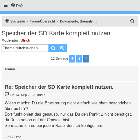
FAQ
S
Startseite
Foren-Übersicht
Dokumente, Bauanleitungen und How To's
u
Speicher der SD Karte komplett nutzen.
c
Moderator:
Ulrich
h
Suche
Erweiterte Suche
e
1
2
Vorherige
12 Beiträge
TeamO
Re: Speicher der SD Karte komplett nutzen.
B
Do 14. Sep 2023, 08:16
e
i
Wieso machst Du die Erweiterung nicht einfach wie oben beschrieben
t
über puTTY?
r
a
Dort funktioniert das genauso, nur das Du den Punkt 1 nicht benötigst,
g
da Du ja schon auf der Console bist.
So mache ich es bei jedem Raspi den ich konfiguriere.
Gruß Timo