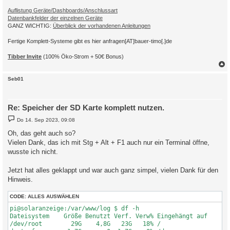
Auflistung Geräte/Dashboards/Anschlussart
Datenbankfelder der einzelnen Geräte
GANZ WICHTIG:
Überblick der vorhandenen Anleitungen
Fertige Komplett-Systeme gibt es hier anfragen[AT]bauer-timo[.]de
Tibber Invite
(100% Öko-Strom + 50€ Bonus)
c
Seb01
Re: Speicher der SD Karte komplett nutzen.
B
Do 14. Sep 2023, 09:08
e
i
Oh, das geht auch so?
t
Vielen Dank, das ich mit Stg + Alt + F1 auch nur ein Terminal öffne,
r
a
wusste ich nicht.
g
Jetzt hat alles geklappt und war auch ganz simpel, vielen Dank für den
Hinweis.
CODE:
ALLES AUSWÄHLEN
pi@solaranzeige:/var/www/log $ df -h

Dateisystem    Größe Benutzt Verf. Verw% Eingehängt auf

/dev/root        29G    4,8G   23G   18% /
