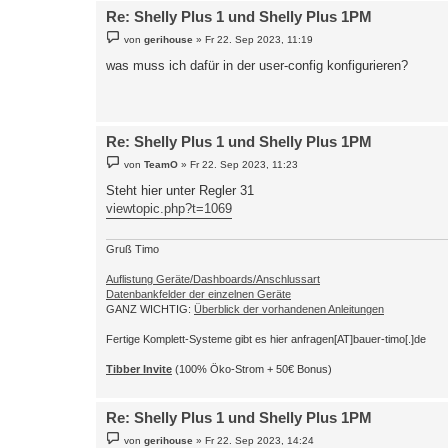
Re: Shelly Plus 1 und Shelly Plus 1PM
B
von
gerihouse
»
Fr 22. Sep 2023, 11:19
e
i
was muss ich dafür in der user-config konfigurieren?
t
r
a
g
Re: Shelly Plus 1 und Shelly Plus 1PM
B
von
TeamO
»
Fr 22. Sep 2023, 11:23
e
i
Steht hier unter Regler 31
t
viewtopic.php?t=1069
r
a
g
Gruß Timo
Auflistung Geräte/Dashboards/Anschlussart
Datenbankfelder der einzelnen Geräte
GANZ WICHTIG:
Überblick der vorhandenen Anleitungen
Fertige Komplett-Systeme gibt es hier anfragen[AT]bauer-timo[.]de
Tibber Invite
(100% Öko-Strom + 50€ Bonus)
Re: Shelly Plus 1 und Shelly Plus 1PM
B
von
gerihouse
»
Fr 22. Sep 2023, 14:24
e