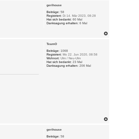
c
gerihouse
h
o
Beiträge:
58
Registriert:
Di 14. Mär 2023, 08:28
b
Hat sich bedankt:
60 Mal
e
Danksagung erhalten:
6 Mal
n
N
a
c
TeamO
h
o
Beiträge:
1068
Registriert:
Mo 22. Jun 2020, 08:58
b
Wohnort:
Ulm / Neu-Ulm
e
Hat sich bedankt:
23 Mal
n
Danksagung erhalten:
206 Mal
N
a
c
gerihouse
h
o
Beiträge:
58