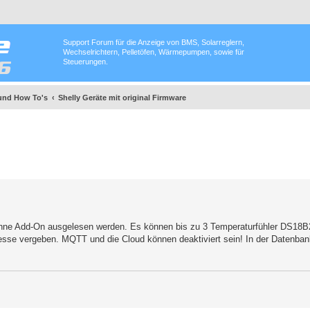
Support Forum für die Anzeige von BMS, Solarreglern,
Wechselrichtern, Pelletöfen, Wärmepumpen, sowie für
Steuerungen.
und How To's
Shelly Geräte mit original Firmware
 ohne Add-On ausgelesen werden. Es können bis zu 3 Temperaturfühler DS18
esse vergeben. MQTT und die Cloud können deaktiviert sein! In der Datenban