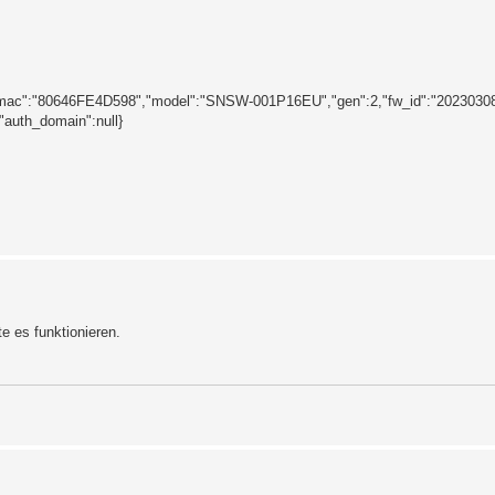
","mac":"80646FE4D598","model":"SNSW-001P16EU","gen":2,"fw_id":"20230308
"auth_domain":null}
e es funktionieren.