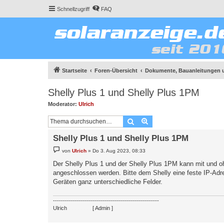
Schnellzugriff
FAQ
Startseite
Foren-Übersicht
Dokumente, Bauanleitungen 
Shelly Plus 1 und Shelly Plus 1PM
Moderator:
Ulrich
Suche
Erweiterte Suche
Shelly Plus 1 und Shelly Plus 1PM
B
von
Ulrich
»
Do 3. Aug 2023, 08:33
e
i
Der Shelly Plus 1 und der Shelly Plus 1PM kann mit und
t
angeschlossen werden. Bitte dem Shelly eine feste IP-Adr
r
a
Geräten ganz unterschiedliche Felder.
g
-----------------------------------------------------
Ulrich
. . . . . . . .
[ Admin ]