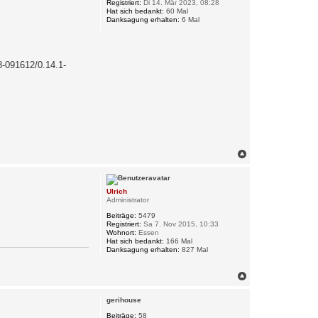
Registriert:
Di 14. Mär 2023, 08:28
b
Hat sich bedankt:
60 Mal
e
Danksagung erhalten:
6 Mal
n
-091612/0.14.1-
N
a
c
h
Ulrich
o
Administrator
b
e
Beiträge:
5479
n
Registriert:
Sa 7. Nov 2015, 10:33
Wohnort:
Essen
Hat sich bedankt:
166 Mal
Danksagung erhalten:
827 Mal
N
a
c
gerihouse
h
o
Beiträge:
58