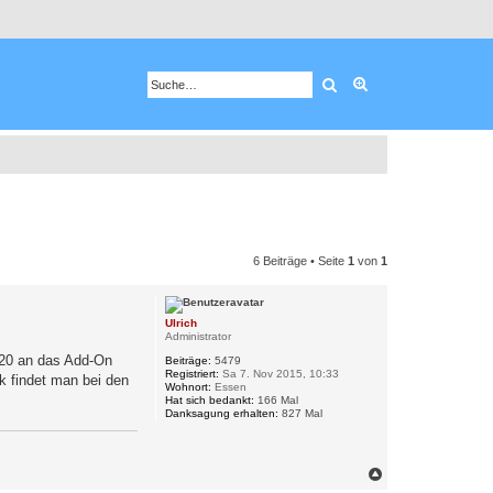
Suche
Erweiterte Suche
6 Beiträge • Seite
1
von
1
Ulrich
Administrator
B20 an das Add-On
Beiträge:
5479
Registriert:
Sa 7. Nov 2015, 10:33
k findet man bei den
Wohnort:
Essen
Hat sich bedankt:
166 Mal
Danksagung erhalten:
827 Mal
N
a