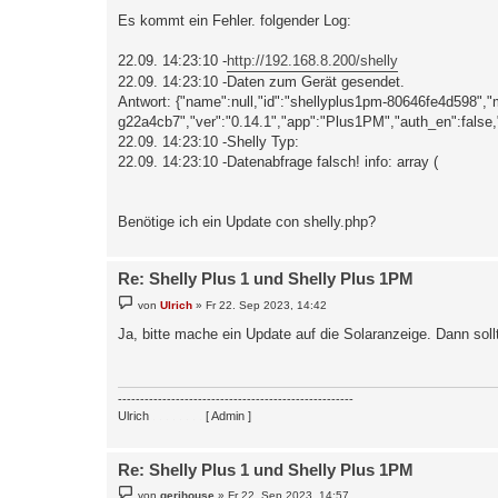
i
Es kommt ein Fehler. folgender Log:
t
r
a
22.09. 14:23:10 -
http://192.168.8.200/shelly
g
22.09. 14:23:10 -Daten zum Gerät gesendet.
Antwort: {"name":null,"id":"shellyplus1pm-80646fe4d598
g22a4cb7","ver":"0.14.1","app":"Plus1PM","auth_en":false,
22.09. 14:23:10 -Shelly Typ:
22.09. 14:23:10 -Datenabfrage falsch! info: array (
Benötige ich ein Update con shelly.php?
Re: Shelly Plus 1 und Shelly Plus 1PM
B
von
Ulrich
»
Fr 22. Sep 2023, 14:42
e
i
Ja, bitte mache ein Update auf die Solaranzeige. Dann sollt
t
r
a
g
-----------------------------------------------------
Ulrich
. . . . . . . .
[ Admin ]
Re: Shelly Plus 1 und Shelly Plus 1PM
B
von
gerihouse
»
Fr 22. Sep 2023, 14:57