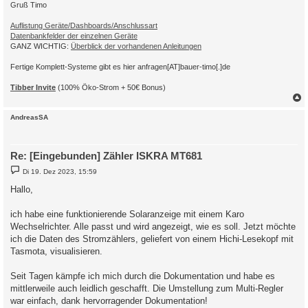
Gruß Timo
Auflistung Geräte/Dashboards/Anschlussart
Datenbankfelder der einzelnen Geräte
GANZ WICHTIG:
Überblick der vorhandenen Anleitungen
Fertige Komplett-Systeme gibt es hier anfragen[AT]bauer-timo[.]de
Tibber Invite
(100% Öko-Strom + 50€ Bonus)
c
AndreasSA
Re: [Eingebunden] Zähler ISKRA MT681
B
Di 19. Dez 2023, 15:59
e
i
Hallo,
t
r
a
ich habe eine funktionierende Solaranzeige mit einem Karo
g
Wechselrichter. Alle passt und wird angezeigt, wie es soll. Jetzt möchte
ich die Daten des Stromzählers, geliefert von einem Hichi-Lesekopf mit
Tasmota, visualisieren.
Seit Tagen kämpfe ich mich durch die Dokumentation und habe es
mittlerweile auch leidlich geschafft. Die Umstellung zum Multi-Regler
war einfach, dank hervorragender Dokumentation!