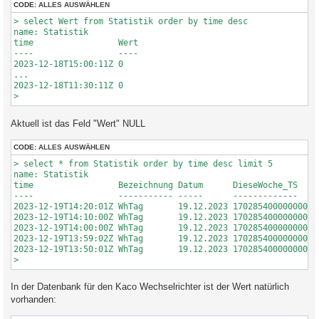
CODE:
ALLES AUSWÄHLEN
> select Wert from Statistik order by time desc 

name: Statistik

time                 Wert

----                 ----

2023-12-18T15:00:11Z 0

...

2023-12-18T11:30:11Z 0

Aktuell ist das Feld "Wert" NULL
CODE:
ALLES AUSWÄHLEN
> select * from Statistik order by time desc limit 5

name: Statistik

time                 Bezeichnung Datum      DieseWoche_TS    
----                 ----------- -----      -------------    
2023-12-19T14:20:01Z WhTag       19.12.2023 17028540000000000
2023-12-19T14:10:00Z WhTag       19.12.2023 17028540000000000
2023-12-19T14:00:00Z WhTag       19.12.2023 17028540000000000
2023-12-19T13:59:02Z WhTag       19.12.2023 17028540000000000
2023-12-19T13:50:01Z WhTag       19.12.2023 17028540000000000
In der Datenbank für den Kaco Wechselrichter ist der Wert natürlich
vorhanden: