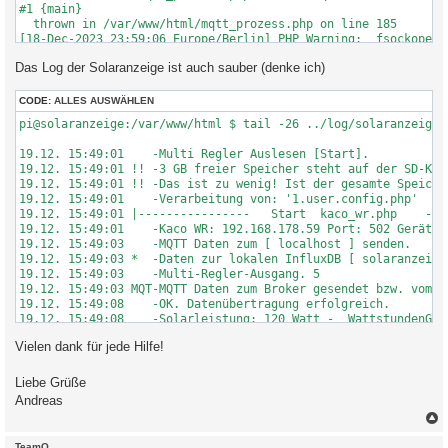
#1 {main}

  thrown in /var/www/html/mqtt_prozess.php on line 185

[18-Dec-2023 23:59:06 Europe/Berlin] PHP Warning:  fsockopen(
[19-Dec-2023 00:00:04 Europe/Berlin] PHP Warning:  fsockopen(
Das Log der Solaranzeige ist auch sauber (denke ich)
[19-Dec-2023 00:01:05 Europe/Berlin] PHP Warning:  fsockopen(
[19-Dec-2023 00:02:04 Europe/Berlin] PHP Warning:  fsockopen(
CODE:
ALLES AUSWÄHLEN
pi@solaranzeige:/var/www/html $ tail -26 ../log/solaranzeige.l
19.12. 15:49:01    -Multi Regler Auslesen [Start].

19.12. 15:49:01 !! -3 GB freier Speicher steht auf der SD-Kar
19.12. 15:49:01 !! -Das ist zu wenig! Ist der gesamte Speiche
19.12. 15:49:01    -Verarbeitung von: '1.user.config.php'   Re
19.12. 15:49:01 |----------------   Start  kaco_wr.php    ----
19.12. 15:49:01    -Kaco WR: 192.168.178.59 Port: 502 GeräteID
19.12. 15:49:03    -MQTT Daten zum [ localhost ] senden.

19.12. 15:49:03 *  -Daten zur lokalen InfluxDB [ solaranzeige 
19.12. 15:49:03    -Multi-Regler-Ausgang. 5

19.12. 15:49:03 MQT-MQTT Daten zum Broker gesendet bzw. vom B
19.12. 15:49:08    -OK. Datenübertragung erfolgreich.

19.12. 15:49:08    -Solarleistung: 120 Watt -  WattstundenGesa
19.12. 15:49:08 |----------------   Stop   kaco_wr.php    ----
Vielen dank für jede Hilfe!
19.12. 15:49:09    -Verarbeitung von: '3.user.config.php'   Re
19.12. 15:49:09 |----------------   Start  sonoff_mqtt.php    
19.12. 15:49:09 +  -Die Daten werden ausgelesen...

Liebe Grüße
19.12. 15:49:09    -Es handelt sich um ein Sonoff Basic Modul
Andreas
19.12. 15:49:09    -MQTT Daten zum [ localhost ] senden.

19.12. 15:49:09 *  -Daten zur lokalen InfluxDB [ SonoffStrom ]
19.12. 15:49:09    -Multi-Regler-Ausgang. 9

c
TeamO