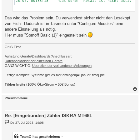
Das wird das Problem sein. Du verwendest sicher nicht den Lesekopf
von Hichi. Dadurch ist in Tasmota unter "Configure Modules" eine
andere Einstellung als nötig.
Hier muss "Somoff Basic (1)" eingestellt sein
Gruß Timo
Auflistung Geräte/Dashboards/Anschlussart
Datenbankfelder der einzelnen Geräte
GANZ WICHTIG:
Überblick der vorhandenen Anleitungen
Fertige Komplett-Systeme gibt es hier anfragen[AT]bauer-timo[.]de
Tibber Invite
(100% Öko-Strom + 50€ Bonus)
c
PSeudomelone
Re: [Eingebunden] Zähler ISKRA MT681
B
Do 27. Jul 2023, 14:08
e
i
t
r
TeamO
hat geschrieben:
↑
a