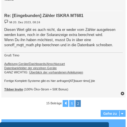
19.12. 15:49:09 MQT-MQTT Daten zum Broker gesendet bzw. vom B
19.12. 15:49:18    -OK. Datenübertragung erfolgreich.

19.12. 15:49:18 |----------------   Stop   sonoff_mqtt.php    
19.12. 15:49:20    -Multi Regler Auslesen [Stop].

Re: [Eingebunden] Zähler ISKRA MT681
B
Mi 20. Dez 2023, 08:24
e
i
Diesen Wert gibt es auch nicht, da er weder vom Zähler ausgelesen
t
werden kann, noch in der Solaranzeige extra berechnet wird.
r
a
Wenn Du ihn haben möchtest, musst Du in über eine
g
sonoff_mqtt_math.php berechnen und in die Datenbank schreiben.
Gruß Timo
Auflistung Geräte/Dashboards/Anschlussart
Datenbankfelder der einzelnen Geräte
GANZ WICHTIG:
Überblick der vorhandenen Anleitungen
Fertige Komplett-Systeme gibt es hier anfragen[AT]bauer-timo[.]de
Tibber Invite
(100% Öko-Strom + 50€ Bonus)
c
1
2
Vorherige
15 Beiträge
Gehe zu
Wer ist online?