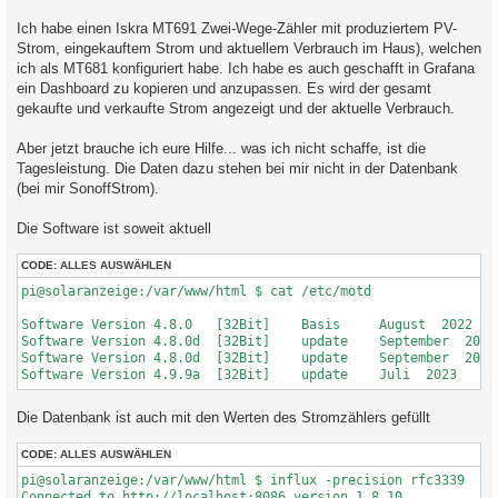
Ich habe einen Iskra MT691 Zwei-Wege-Zähler mit produziertem PV-
Strom, eingekauftem Strom und aktuellem Verbrauch im Haus), welchen
ich als MT681 konfiguriert habe. Ich habe es auch geschafft in Grafana
ein Dashboard zu kopieren und anzupassen. Es wird der gesamt
gekaufte und verkaufte Strom angezeigt und der aktuelle Verbrauch.
Aber jetzt brauche ich eure Hilfe... was ich nicht schaffe, ist die
Tagesleistung. Die Daten dazu stehen bei mir nicht in der Datenbank
(bei mir SonoffStrom).
Die Software ist soweit aktuell
CODE:
ALLES AUSWÄHLEN
pi@solaranzeige:/var/www/html $ cat /etc/motd 

Software Version 4.8.0   [32Bit]    Basis     August  2022

Software Version 4.8.0d  [32Bit]    update    September  2022

Software Version 4.8.0d  [32Bit]    update    September  2022

Die Datenbank ist auch mit den Werten des Stromzählers gefüllt
CODE:
ALLES AUSWÄHLEN
pi@solaranzeige:/var/www/html $ influx -precision rfc3339

Connected to http://localhost:8086 version 1.8.10
