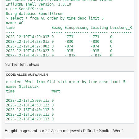
InfluxDB shell version: 1.8.10

> use SonoffStrom

Using database SonoffStrom

> select * from AC order by time desc limit 5

name: AC

time                 Bezug Einspeisung Leistung Leistung_R Lei
----                 ----- ----------- -------- ---------- ---
2023-12-19T14:29:01Z 0     -771        -771     0          0  
2023-12-19T14:28:01Z 0     -830        -830     0          0  
2023-12-19T14:27:00Z 0     -874        -874     0          0  
2023-12-19T14:26:02Z 0     -915        -915     0          0  
2023-12-19T14:25:01Z 0     -1018       -1018    0          0  
Nur hier fehlt etwas
CODE:
ALLES AUSWÄHLEN
> select Wert from Statistik order by time desc limit 5

name: Statistik

time                 Wert

----                 ----

2023-12-18T15:00:11Z 0

2023-12-18T14:50:12Z 0

2023-12-18T14:40:11Z 0

2023-12-18T14:30:11Z 0

Es gibt insgesamt nur 22 Zeilen mit jeweils 0 für die Spalte "Wert"