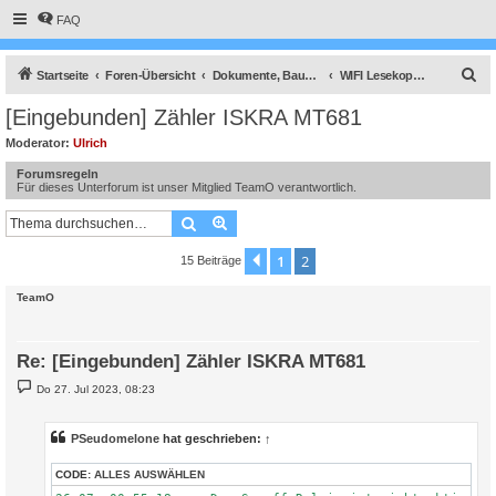
FAQ
S
Startseite
Foren-Übersicht
Dokumente, Bauanleitungen und How To's
WIFI Lesekopf, lese-schreib-Kopf EHZ, Volkszähler, Hichi, Smartmeter
u
[Eingebunden] Zähler ISKRA MT681
c
Moderator:
Ulrich
h
Forumsregeln
e
Für dieses Unterforum ist unser Mitglied TeamO verantwortlich.
Suche
Erweiterte Suche
1
2
Vorherige
15 Beiträge
TeamO
Re: [Eingebunden] Zähler ISKRA MT681
B
Do 27. Jul 2023, 08:23
e
i
t
r
PSeudomelone
hat geschrieben:
↑
a
g
CODE:
ALLES AUSWÄHLEN