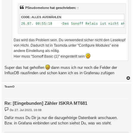
g
PSeudomelone
hat geschrieben:
↑
CODE:
ALLES AUSWÄHLEN
Das wird das Problem sein. Du verwendest sicher nicht den Lesekopf
von Hichi. Dadurch ist in Tasmota unter "Configure Modules" eine
andere Einstellung als nötig.
Hier muss "Somoff Basic (1)" eingestellt sein
Super das hat geholfen
dann muss ich nur noch die Felder der
InfluxDB rausfinden und schon kann ich es in Grafenau zufügen
c
TeamO
Re: [Eingebunden] Zähler ISKRA MT681
B
Do 27. Jul 2023, 16:08
e
i
Dafür muss Du Dir ja nur die dazugehörige Datenbank anschauen.
t
Bzw. in Grafana einbinden und schon siehst Du, was wo steht.
r
a
g