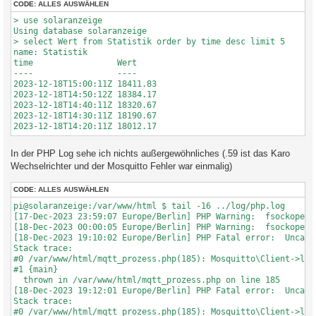
CODE:
ALLES AUSWÄHLEN
> use solaranzeige

Using database solaranzeige

> select Wert from Statistik order by time desc limit 5

name: Statistik

time                 Wert

----                 ----

2023-12-18T15:00:11Z 18411.83

2023-12-18T14:50:12Z 18384.17

2023-12-18T14:40:11Z 18320.67

2023-12-18T14:30:11Z 18190.67

In der PHP Log sehe ich nichts außergewöhnliches (.59 ist das Karo
Wechselrichter und der Mosquitto Fehler war einmalig)
CODE:
ALLES AUSWÄHLEN
pi@solaranzeige:/var/www/html $ tail -16 ../log/php.log 

[17-Dec-2023 23:59:07 Europe/Berlin] PHP Warning:  fsockopen(
[18-Dec-2023 00:00:05 Europe/Berlin] PHP Warning:  fsockopen(
[18-Dec-2023 19:10:02 Europe/Berlin] PHP Fatal error:  Uncaug
Stack trace:

#0 /var/www/html/mqtt_prozess.php(185): Mosquitto\Client->loop
#1 {main}

  thrown in /var/www/html/mqtt_prozess.php on line 185

[18-Dec-2023 19:12:01 Europe/Berlin] PHP Fatal error:  Uncaug
Stack trace:

#0 /var/www/html/mqtt_prozess.php(185): Mosquitto\Client->loop