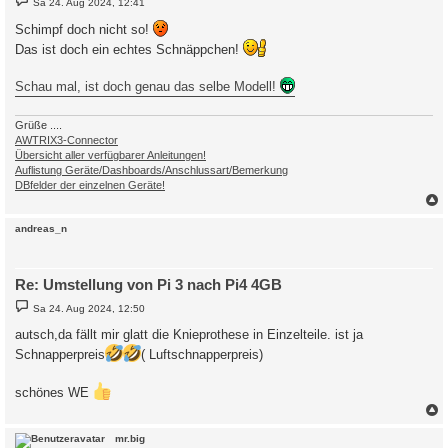
Sa 24. Aug 2024, 12:41
e
i
Schimpf doch nicht so!
t
r
Das ist doch ein echtes Schnäppchen!
a
g
Schau mal, ist doch genau das selbe Modell!
Grüße ....
AWTRIX3-Connector
Übersicht aller verfügbarer Anleitungen!
Auflistung Geräte/Dashboards/Anschlussart/Bemerkung
DBfelder der einzelnen Geräte!
c
andreas_n
Re: Umstellung von Pi 3 nach Pi4 4GB
B
Sa 24. Aug 2024, 12:50
e
i
autsch,da fällt mir glatt die Knieprothese in Einzelteile. ist ja
t
r
Schnapperpreis
( Luftschnapperpreis)
a
g
schönes WE
c
mr.big