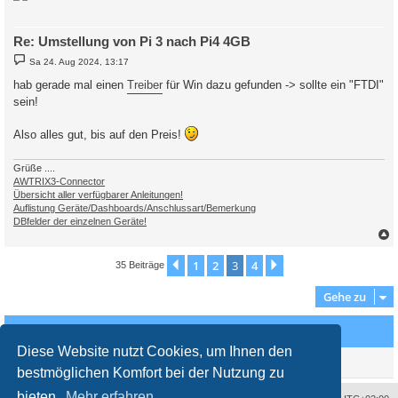
Re: Umstellung von Pi 3 nach Pi4 4GB
B
Sa 24. Aug 2024, 13:17
e
i
hab gerade mal einen
Treiber
für Win dazu gefunden -> sollte ein "FTDI"
t
sein!
r
a
g
Also alles gut, bis auf den Preis!
Grüße ....
AWTRIX3-Connector
Übersicht aller verfügbarer Anleitungen!
Auflistung Geräte/Dashboards/Anschlussart/Bemerkung
DBfelder der einzelnen Geräte!
c
1
2
3
4
Vorherige
Nächste
35 Beiträge
Gehe zu
Wer ist online?
Diese Website nutzt Cookies, um Ihnen den
Mitglieder in diesem Forum: 0 Mitglieder und 0 Gäste
bestmöglichen Komfort bei der Nutzung zu
bieten.
Mehr erfahren