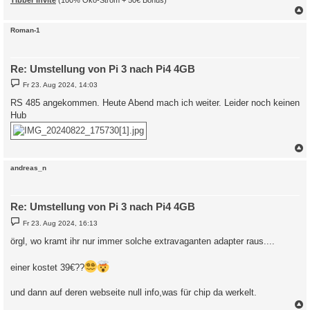
c
Roman-1
Re: Umstellung von Pi 3 nach Pi4 4GB
B
Fr 23. Aug 2024, 14:03
e
i
RS 485 angekommen. Heute Abend mach ich weiter. Leider noch keinen
t
Hub
r
a
g
c
andreas_n
Re: Umstellung von Pi 3 nach Pi4 4GB
B
Fr 23. Aug 2024, 16:13
e
i
örgl, wo kramt ihr nur immer solche extravaganten adapter raus....
t
r
a
einer kostet 39€??
g
und dann auf deren webseite null info,was für chip da werkelt.