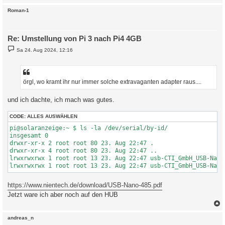
c
Roman-1
Re: Umstellung von Pi 3 nach Pi4 4GB
B
Sa 24. Aug 2024, 12:16
e
i
t
r
a
örgl, wo kramt ihr nur immer solche extravaganten adapter raus....
g
und ich dachte, ich mach was gutes.
CODE:
ALLES AUSWÄHLEN
pi@solaranzeige:~ $ ls -la /dev/serial/by-id/

insgesamt 0

drwxr-xr-x 2 root root 80 23. Aug 22:47 .

drwxr-xr-x 4 root root 80 23. Aug 22:47 ..

lrwxrwxrwx 1 root root 13 23. Aug 22:47 usb-CTI_GmbH_USB-Nano
https://www.nientech.de/download/USB-Nano-485.pdf
Jetzt ware ich aber noch auf den HUB
c
andreas_n