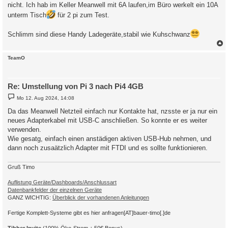
nicht. Ich hab im Keller Meanwell mit 6A laufen,im Büro werkelt ein 10A
unterm Tisch
für 2 pi zum Test.
Schlimm sind diese Handy Ladegeräte,stabil wie Kuhschwanz
c
TeamO
Re: Umstellung von Pi 3 nach Pi4 4GB
B
Mo 12. Aug 2024, 14:08
e
i
Da das Meanwell Netzteil einfach nur Kontakte hat, nzsste er ja nur ein
t
neues Adapterkabel mit USB-C anschließen. So konnte er es weiter
r
a
verwenden.
g
Wie gesatg, einfach einen anstädigen aktiven USB-Hub nehmen, und
dann noch zusaätzlich Adapter mit FTDI und es sollte funktionieren.
Gruß Timo
Auflistung Geräte/Dashboards/Anschlussart
Datenbankfelder der einzelnen Geräte
GANZ WICHTIG:
Überblick der vorhandenen Anleitungen
Fertige Komplett-Systeme gibt es hier anfragen[AT]bauer-timo[.]de
Tibber Invite
(100% Öko-Strom + 50€ Bonus)