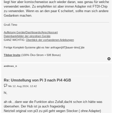
liegt hier aber komischerweise auch wieder daran, was genau für welche
verwendet werden. Zu empfehlen ist aber immer Adapter mit FTDI-Chip
zu verwenden. Wenn es an den paar € scheitert, sollte man sich andere
Gedanken machen.
Gruß Timo
Auflistung Geräte/Dashboards/Anschlussart
Datenbankfelder der einzelnen Geräte
GANZ WICHTIG:
Überblick der vorhandenen Anleitungen
Fertige Komplett-Systeme gibt es hier anfragen[AT]bauer-timo[.]de
Tibber Invite
(100% Öko-Strom + 50€ Bonus)
c
andreas_n
Re: Umstellung von Pi 3 nach Pi4 4GB
B
Mo 12. Aug 2024, 12:42
e
i
hi,
t
r
a
ah ok...dann war die Funktion also Zufall,dacht schon ich hätte was
g
übersehen. Der Hub ist ja auch fragwürdig
Netzteil original von pi3 zu pi4 geht wegen Stecker ( ohne Adapter)