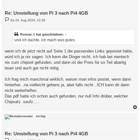
Re: Umstellung von Pi 3 nach Pi4 4GB
B
Sa 24. Aug 2024, 12:28
e
i
t
r
Roman-1
hat geschrieben:
↑
a
und ich dachte, ich mach was gutes.
g
wenn ich dir jetzt nicht auf Seite 1 die passenden Links gepostet hätte,
würd ich ja nix sagen. Ich kenn die Dinger nicht, ich hab bei nientech
nix zum chipset gefunden, und dann ist der Preis für so Teil abartig
teuer und auch gar nicht nötig.
Ich frag mich manchmal wirklich, warum man infos postet, wenn dann
hinterher...na vielleicht gehens ja, aber falls nicht...ICH kann dir dann
nicht weiterhelfen.
Das pdf hatte ich schon auch gefunden, nur null Info drüber, welcher
Chipsatz. seufz.....
c
mr.big
Re: Umstellung von Pi 3 nach Pi4 4GB
B