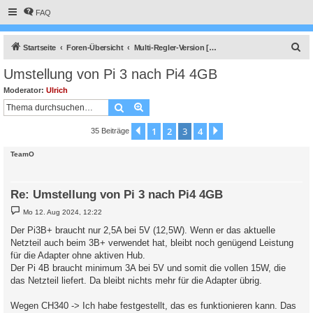
FAQ
S
Startseite
Foren-Übersicht
Multi-Regler-Version [ bis zu 6 Geräten an einem Raspberry Pi ]
u
Umstellung von Pi 3 nach Pi4 4GB
c
Moderator:
Ulrich
h
Suche
Erweiterte Suche
e
1
2
3
4
Vorherige
Nächste
35 Beiträge
TeamO
Re: Umstellung von Pi 3 nach Pi4 4GB
B
Mo 12. Aug 2024, 12:22
e
i
Der Pi3B+ braucht nur 2,5A bei 5V (12,5W). Wenn er das aktuelle
t
Netzteil auch beim 3B+ verwendet hat, bleibt noch genügend Leistung
r
a
für die Adapter ohne aktiven Hub.
g
Der Pi 4B braucht minimum 3A bei 5V und somit die vollen 15W, die
das Netzteil liefert. Da bleibt nichts mehr für die Adapter übrig.
Wegen CH340 -> Ich habe festgestellt, das es funktionieren kann. Das