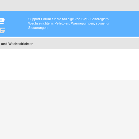
Support Forum für die Anzeige von BMS, Solarreglern,
Wechselrichtern, Pelletöfen, Wärmepumpen, sowie für
Steuerungen.
 und Wechselrichter