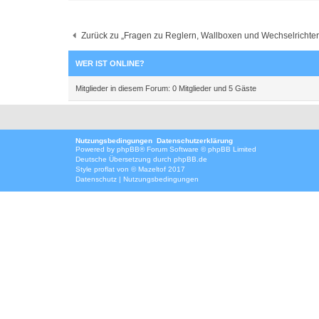
Zurück zu „Fragen zu Reglern, Wallboxen und Wechselrichter
WER IST ONLINE?
Mitglieder in diesem Forum: 0 Mitglieder und 5 Gäste
Nutzungsbedingungen
Datenschutzerklärung
Powered by
phpBB
® Forum Software © phpBB Limited
Deutsche Übersetzung durch
phpBB.de
Style
proflat
von ©
Mazeltof
2017
Datenschutz
|
Nutzungsbedingungen