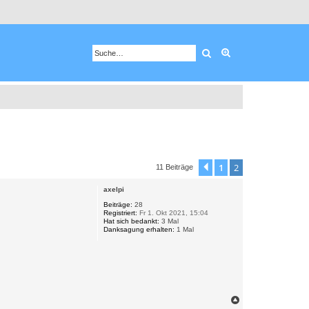
Suche
Erweiterte Suche
1
2
Vorherige
11 Beiträge
axelpi
Beiträge:
28
Registriert:
Fr 1. Okt 2021, 15:04
Hat sich bedankt:
3 Mal
Danksagung erhalten:
1 Mal
N