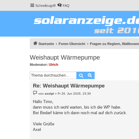
Schnellzugriff
FAQ
Startseite
Foren-Übersicht
Fragen zu Reglern, Wallboxen
Weishaupt Wärmepumpe
Moderator:
Ulrich
Suche
Erweiterte Suche
Re: Weishaupt Wärmepumpe
B
von
axelpi
»
Fr 26. Jun 2026, 15:30
e
i
Hallo Timo,
t
dann muss ich wohl warten, bis ich die WP habe.
r
a
Bei Bedarf käme ich dann noch mal auf dich zurück.
g
Viele Grüße
Axel