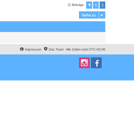
a
c
1
2
Vorherige
11 Beiträge
h
o
Gehe zu
b
e
n
Impressum
Das Team
Alle Zeiten sind
UTC+02:00