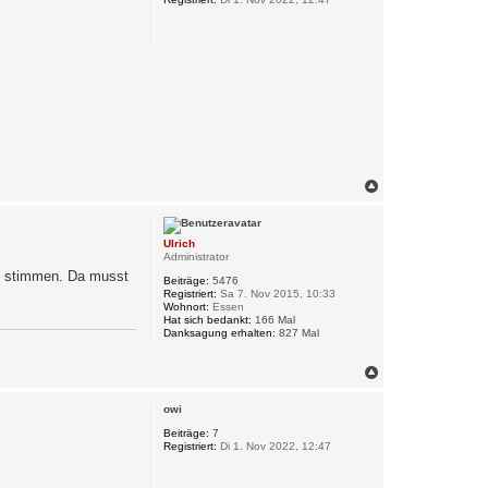
b
e
n
N
a
c
h
Ulrich
o
Administrator
b
zu stimmen. Da musst
e
Beiträge:
5476
n
Registriert:
Sa 7. Nov 2015, 10:33
Wohnort:
Essen
Hat sich bedankt:
166 Mal
Danksagung erhalten:
827 Mal
N
a
c
owi
h
o
Beiträge:
7
Registriert:
Di 1. Nov 2022, 12:47
b
e
n