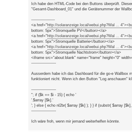
a
Ich habe den HTML-Code bei den Buttons überprüft. Dieser 
g
"Gesamt-Dashboard_01" und die Gerätenummer der Wallbox
--------------------
<a href="
http://solaranzeige.local/webui.php?Wal ... 4"><b
bottom: 5px">Stromquelle PV</button></a>
<a href="
http://solaranzeige.local/webui.php?Wal ... 4"><b
bottom: 5px">Stromquelle Batterie</button></a>
<a href="
http://solaranzeige.local/webui.php?Wal ... 4"><b
bottom: 5px">Stromquelle Nachtstrom</button></a>
<iframe src="about:blank" name="frame" height="0" width
---------------------
Ausserdem habe ich das Dashboard für die go-e Wallbox mi
funktioniert nicht. Wenn ich den Button "Log anschauen" k
---------------------
"; if ($k == $i - 15) { echo '
'.$array [$k].'
'; } else { echo nl2br( $array [$k] ); } } if (substr( $array [$k]
---------------------
Ich wäre froh, wenn mir jemand weiterhelfen könnte.