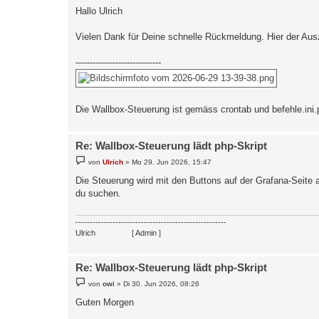
i
Hallo Ulrich
t
r
a
Vielen Dank für Deine schnelle Rückmeldung. Hier der Aus
g
------------------------------
Die Wallbox-Steuerung ist gemäss crontab und befehle.ini.p
Re: Wallbox-Steuerung lädt php-Skript
B
von
Ulrich
»
Mo 29. Jun 2026, 15:47
e
i
Die Steuerung wird mit den Buttons auf der Grafana-Seite
t
du suchen.
r
a
g
-----------------------------------------------------
Ulrich
. . . . . . . .
[ Admin ]
Re: Wallbox-Steuerung lädt php-Skript
B
von
owi
»
Di 30. Jun 2026, 08:26
e
i
Guten Morgen
t
r