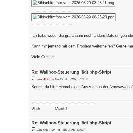
----------------------------------
----------------------------------
Ich habe weder die grafana.ini noch andere Dateien geände
Kann mir jemand mit dem Problem weiterhelfen? Gerne ma
Viele Grüsse
Re: Wallbox-Steuerung lädt php-Skript
B
von
Ulrich
»
Mo 29. Jun 2026, 13:00
e
i
Kannst du bitte einmal einen Auszug aus der /var/www/log/
t
r
a
g
-----------------------------------------------------
Ulrich
. . . . . . . .
[ Admin ]
Re: Wallbox-Steuerung lädt php-Skript
B
von
owi
»
Mo 29. Jun 2026, 13:40
e