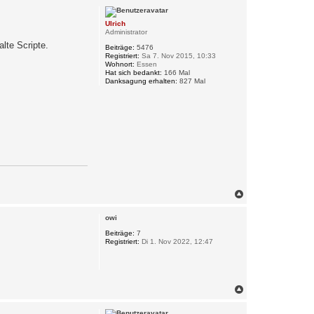
c
h
Ulrich
o
Administrator
b
lte Scripte.
e
Beiträge:
5476
n
Registriert:
Sa 7. Nov 2015, 10:33
Wohnort:
Essen
Hat sich bedankt:
166 Mal
Danksagung erhalten:
827 Mal
N
a
c
owi
h
o
Beiträge:
7
Registriert:
Di 1. Nov 2022, 12:47
b
e
n
N
a
c