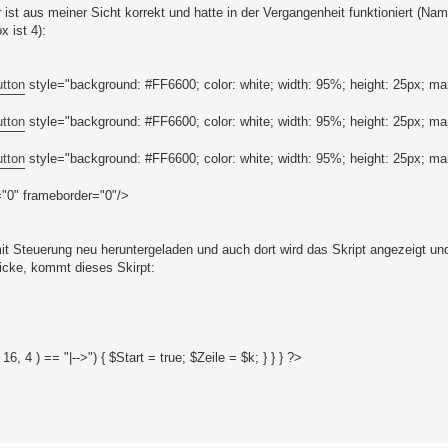
ist aus meiner Sicht korrekt und hatte in der Vergangenheit funktioniert (Na
 ist 4):
utton
style="background: #FF6600; color: white; width: 95%; height: 25px; mar
utton
style="background: #FF6600; color: white; width: 95%; height: 25px; mar
utton
style="background: #FF6600; color: white; width: 95%; height: 25px; mar
="0" frameborder="0"/>
t Steuerung neu heruntergeladen und auch dort wird das Skript angezeigt un
licke, kommt dieses Skirpt:
, 16, 4 ) == "|-->") { $Start = true; $Zeile = $k; } } } ?>