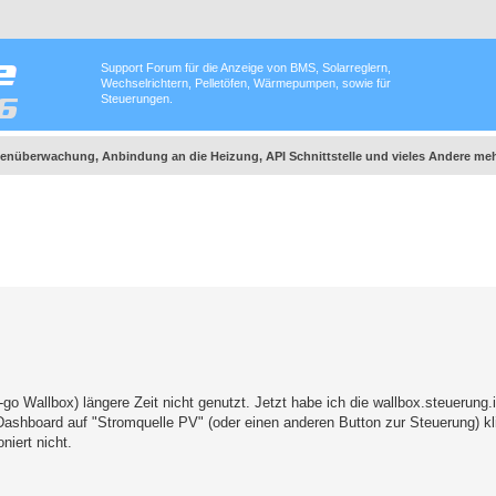
Support Forum für die Anzeige von BMS, Solarreglern,
Wechselrichtern, Pelletöfen, Wärmepumpen, sowie für
Steuerungen.
nüberwachung, Anbindung an die Heizung, API Schnittstelle und vieles Andere meh
o Wallbox) längere Zeit nicht genutzt. Jetzt habe ich die wallbox.steuerung.i
-Dashboard auf "Stromquelle PV" (oder einen anderen Button zur Steuerung) kl
niert nicht.