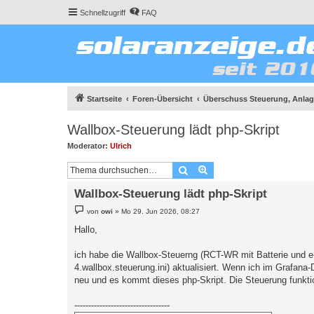
Schnellzugriff
FAQ
Startseite
Foren-Übersicht
Überschuss Steuerung, Anlage
Wallbox-Steuerung lädt php-Skript
Moderator:
Ulrich
Suche
Erweiterte Suche
Wallbox-Steuerung lädt php-Skript
B
von
owi
»
Mo 29. Jun 2026, 08:27
e
i
Hallo,
t
r
a
ich habe die Wallbox-Steuerng (RCT-WR mit Batterie und e-g
g
4.wallbox.steuerung.ini) aktualisiert. Wenn ich im Grafana
neu und es kommt dieses php-Skript. Die Steuerung funktio
----------------------------------