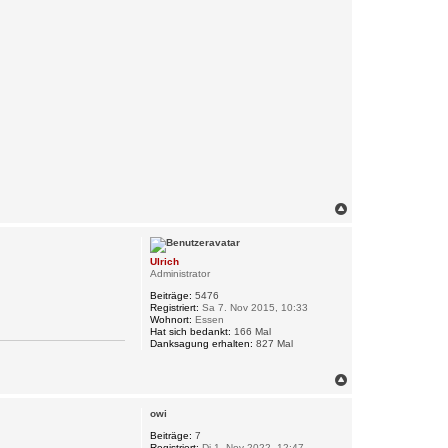
N
a
c
h
Ulrich
o
Administrator
b
e
Beiträge:
5476
n
Registriert:
Sa 7. Nov 2015, 10:33
Wohnort:
Essen
Hat sich bedankt:
166 Mal
Danksagung erhalten:
827 Mal
N
a
c
owi
h
o
Beiträge:
7
Registriert:
Di 1. Nov 2022, 12:47