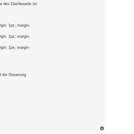
me des Dashboards ist
gin: 1px; margin-
gin: 1px; margin-
gin: 1px; margin-
d die Steuerung
N
a