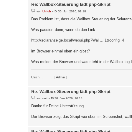
Re: Wallbox-Steuerung lädt php-Skript
B
von
Ulrich
»
Di 30. Jun 2026, 09:18
e
i
Das Problem ist, dass die Wallbox Steuerung der Solaranzei
t
r
a
Was passiert denn, wenn du den Link
g
http://solaranzeige.local/webui.php?Wal ... 1&config=4
im Browser einmal oben ein gibst?
Was meldet der Browser und was steht in der Wallbox.log
-----------------------------------------------------
Ulrich
. . . . . . . .
[ Admin ]
Re: Wallbox-Steuerung lädt php-Skript
B
von
owi
»
Di 30. Jun 2026, 10:18
e
i
Danke für Deine Unterstützung.
t
r
a
Der Browser zeigt das Skript wie oben im Screenshot, wall
g
Re: Wallbox-Steuerung lädt php-Skript