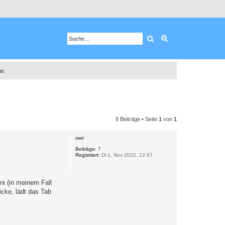
Suche
Erweiterte Suche
r.
8 Beiträge • Seite
1
von
1
owi
Beiträge:
7
Registriert:
Di 1. Nov 2022, 12:47
ni (in meinem Fall
icke, lädt das Tab