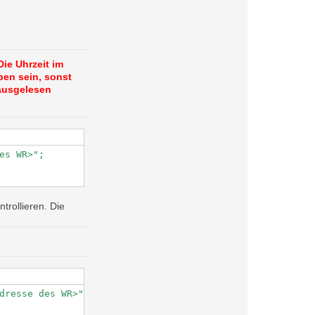
Die Uhrzeit im
ben sein, sonst
ausgelesen
es WR>";

trollieren. Die
dresse des WR>";
