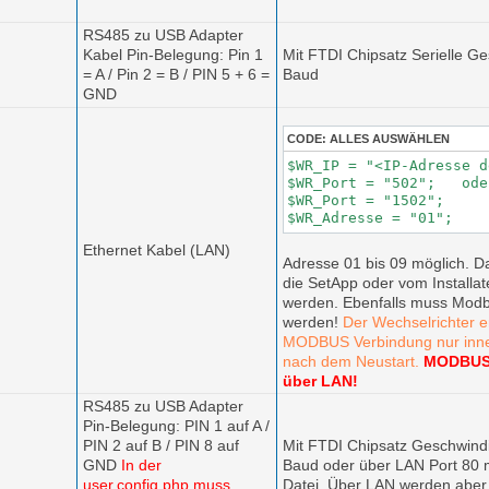
RS485 zu USB Adapter
Kabel Pin-Belegung: Pin 1
Mit FTDI Chipsatz Serielle G
= A / Pin 2 = B / PIN 5 + 6 =
Baud
GND
CODE:
ALLES AUSWÄHLEN
$WR_IP = "<IP-Adresse d
$WR_Port = "502";   oder
$WR_Port = "1502";

$WR_Adresse = "01"; 
Ethernet Kabel (LAN)
Adresse 01 bis 09 möglich.
D
die SetApp oder vom Installa
werden. Ebenfalls muss Modb
werden!
Der Wechselrichter e
MODBUS Verbindung nur inne
nach dem Neustart.
MODBUS 
über LAN!
RS485 zu USB Adapter
Pin-Belegung: PIN 1 auf A /
PIN 2 auf B / PIN 8 auf
Mit FTDI Chipsatz Geschwindi
GND
In der
Baud oder über LAN Port 80 
user.config.php muss
Datei. Über LAN werden aber