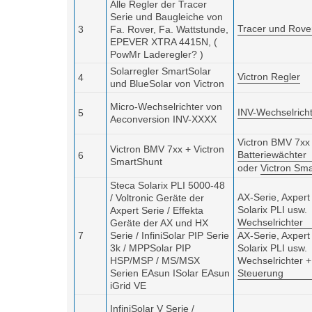
Alle Regler der Tracer
Serie und Baugleiche von
Tracer und Rove
3
Fa. Rover, Fa. Wattstunde,
EPEVER XTRA 4415N, (
PowMr Laderegler? )
Solarregler SmartSolar
Victron Regler
4
und BlueSolar von Victron
Micro-Wechselrichter von
INV-Wechselrich
5
Aeconversion INV-XXXX
Victron BMV 7xx
Victron BMV 7xx + Victron
Batteriewächter
6
SmartShunt
oder
Victron Sma
Steca Solarix PLI 5000-48
AX-Serie, Axpert
/ Voltronic Geräte der
Solarix PLI usw.
Axpert Serie / Effekta
Wechselrichter
Geräte der AX und HX
7
Serie / InfiniSolar PIP Serie
AX-Serie, Axpert
3k / MPPSolar PIP
Solarix PLI usw.
HSP/MSP / MS/MSX
Wechselrichter +
Serien
EAsun ISolar
EAsun
Steuerung
iGrid VE
InfiniSolar V Serie /