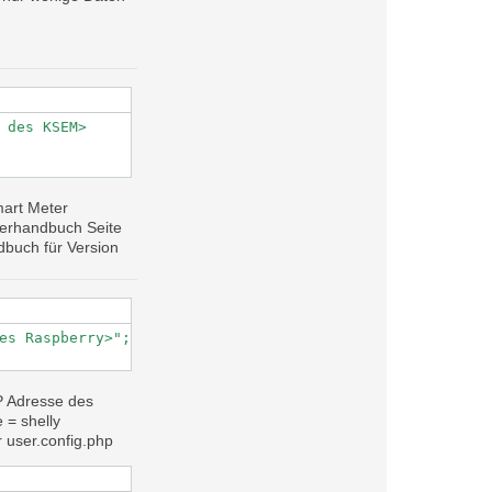
 des KSEM>

art Meter
zerhandbuch Seite
buch für Version
es Raspberry>";

P Adresse
des
= shelly
 user.config.php