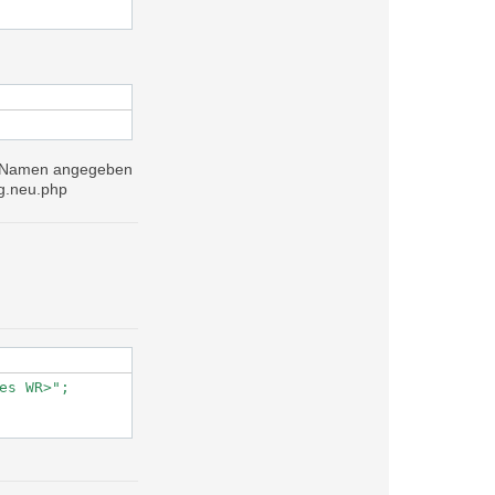
eNamen angegeben
ig.neu.php
es WR>";
