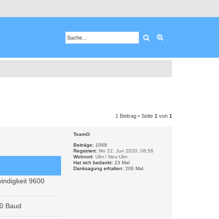
Suche
Erweiterte Suche
1 Beitrag • Seite
1
von
1
TeamO
Beiträge:
1068
Registriert:
Mo 22. Jun 2020, 08:58
Wohnort:
Ulm / Neu-Ulm
Hat sich bedankt:
23 Mal
Danksagung erhalten:
206 Mal
windigkeit 9600
00 Baud