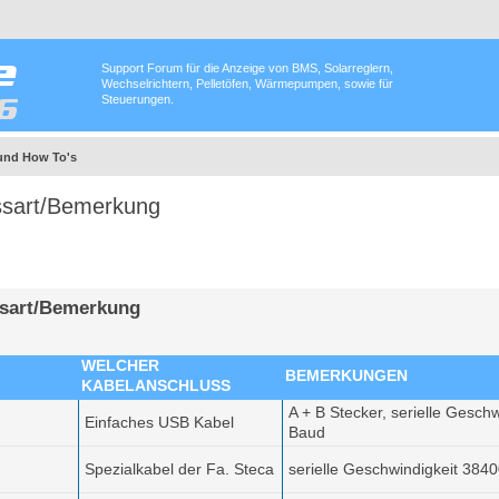
Support Forum für die Anzeige von BMS, Solarreglern,
Wechselrichtern, Pelletöfen, Wärmepumpen, sowie für
Steuerungen.
und How To's
ssart/Bemerkung
ssart/Bemerkung
WELCHER
BEMERKUNGEN
KABELANSCHLUSS
A + B Stecker, serielle Gesch
Einfaches USB Kabel
Baud
Spezialkabel der Fa. Steca
serielle Geschwindigkeit 384