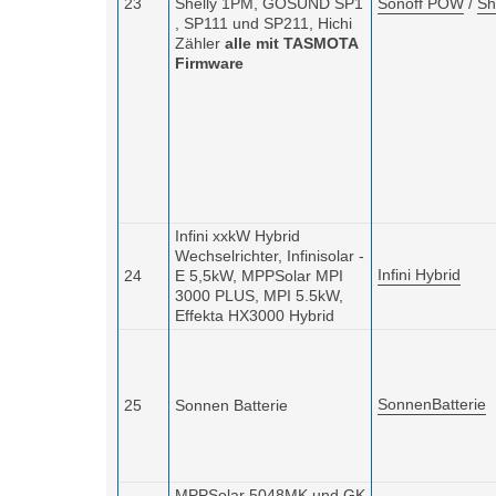
23
Shelly 1PM,
GOSUND SP1
Sonoff POW
/
Sh
,
SP111 und SP211, Hichi
Zähler
alle mit TASMOTA
Firmware
Infini xxkW Hybrid
Wechselrichter, Infinisolar -
Infini Hybrid
24
E 5,5kW, MPPSolar MPI
3000 PLUS, MPI 5.5kW,
Effekta HX3000 Hybrid
SonnenBatterie
25
Sonnen Batterie
MPPSolar 5048MK und GK