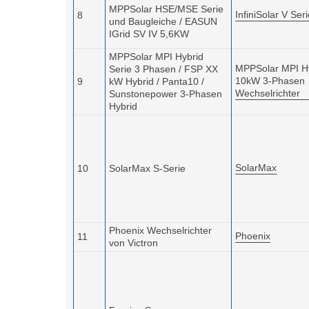
MPPSolar HSE/MSE Serie
InfiniSolar V Ser
8
und Baugleiche / EASUN
IGrid SV IV 5,6KW
MPPSolar MPI Hybrid
MPPSolar MPI H
Serie 3 Phasen / FSP XX
10kW 3-Phasen
9
kW Hybrid / Panta10 /
Wechselrichter
Sunstonepower 3-Phasen
Hybrid
SolarMax
10
SolarMax S-Serie
Phoenix Wechselrichter
Phoenix
11
von Victron