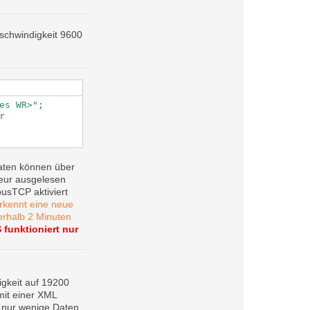
eschwindigkeit 9600
es WR>";

 

aten können über
teur ausgelesen
usTCP aktiviert
rkennt eine neue
rhalb 2 Minuten
funktioniert nur
gkeit auf 19200
mit einer XML
 nur wenige Daten