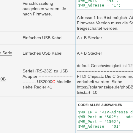
$WR_Port = "443";

Verschlüsselung
$WR_Adresse = "1";
ausgelesen werden. Je
nach Firmware.
Adresse 1 bis 9 ist möglich. 
Firmware Version muss die So
freigeschaltet werden.
Einfaches USB Kabel
A + B Stecker
r Serie
Einfaches USB Kabel
A + B Stecker
default Geschwindigkeit ist 1
Seriell (RS-232) zu USB
-------------------------------------
Adapter
-----------------------
FTDI Chipsatz
Die C Serie m
00B
---------
US2000
C
Modelle
verkabelt werden. Siehe
siehe Regler 41
https://solaranzeige.de/phpBB
5&start=10
CODE:
ALLES AUSWÄHLEN
$WR_IP = "<IP-Adresse d
$WR_Port = "502";   oder
$WR_Port = "1502";

$WR_Adresse = "01";