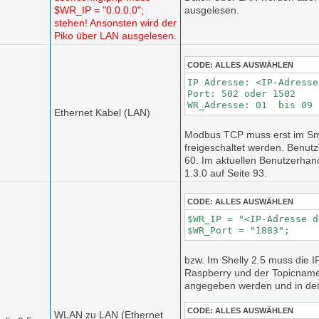
$WR_IP = "0.0.0.0";
ausgelesen.
stehen! Ansonsten wird der
Piko über LAN ausgelesen.
CODE:
ALLES AUSWÄHLEN
IP Adresse: <IP-Adresse
Port: 502 oder 1502

WR_Adresse: 01  bis 09
Ethernet Kabel (LAN)
Modbus TCP muss erst im Sm
freigeschaltet werden. Benut
60.
Im aktuellen Benutzerhand
1.3.0 auf Seite 93.
CODE:
ALLES AUSWÄHLEN
$WR_IP = "<IP-Adresse d
$WR_Port = "1883";
bzw.
Im Shelly 2.5 muss die I
Raspberry und der
Topicname 
angegeben
werden und in der
CODE:
ALLES AUSWÄHLEN
WLAN zu LAN (Ethernet