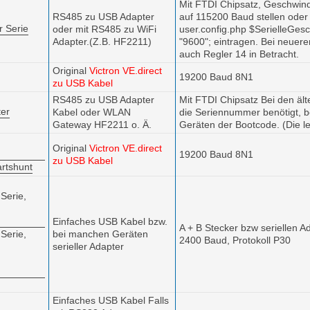
Mit FTDI Chipsatz, Geschwind
RS485 zu USB Adapter
auf 115200 Baud stellen
oder 
r Serie
oder mit RS485 zu WiFi
user.config.php $SerielleGesc
Adapter.(Z.B. HF2211)
"9600"; eintragen. Bei neue
auch Regler 14 in Betracht.
Original
Victron VE.direct
19200 Baud 8N1
zu USB Kabel
RS485 zu USB Adapter
Mit FTDI Chipsatz Bei den äl
ter
Kabel oder WLAN
die Seriennummer benötigt, 
Gateway HF2211 o. Ä.
Geräten
der Bootcode. (Die le
Original
Victron VE.direct
19200 Baud 8N1
zu USB Kabel
rtshunt
 Serie,
Einfaches USB Kabel bzw.
A + B Stecker bzw seriellen A
 Serie,
bei manchen Geräten
2400 Baud, Protokoll P30
serieller Adapter
Einfaches USB Kabel Falls