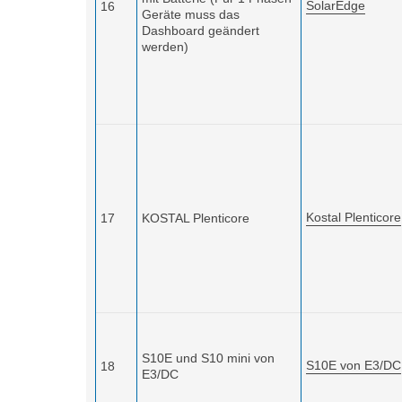
SolarEdge
16
Geräte muss das
Dashboard geändert
werden)
Kostal Plenticore
17
KOSTAL Plenticore
S10E und S10 mini von
S10E von E3/DC
18
E3/DC