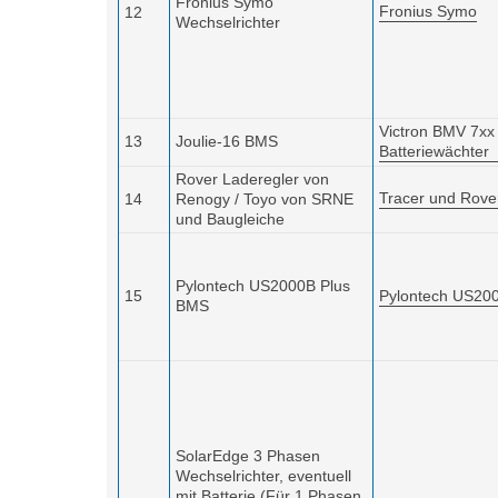
Fronius Symo
Fronius Symo
12
Wechselrichter
Victron BMV 7xx
13
Joulie-16 BMS
Batteriewächter
Rover Laderegler von
Tracer und Rove
14
Renogy / Toyo von SRNE
und Baugleiche
Pylontech US2000B Plus
15
Pylontech US20
BMS
SolarEdge 3 Phasen
Wechselrichter, eventuell
mit Batterie
(Für 1 Phasen