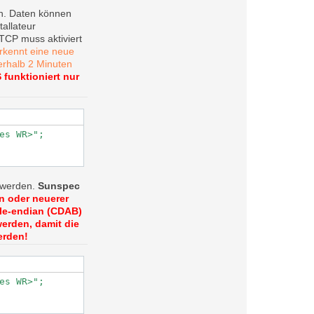
h.
Daten können
allateur
CP muss aktiviert
rkennt eine neue
rhalb 2 Minuten
funktioniert nur
es WR>";

werden.
Sunspec
n oder neuerer
tle-endian (CDAB)
erden, damit die
erden!
es WR>";
