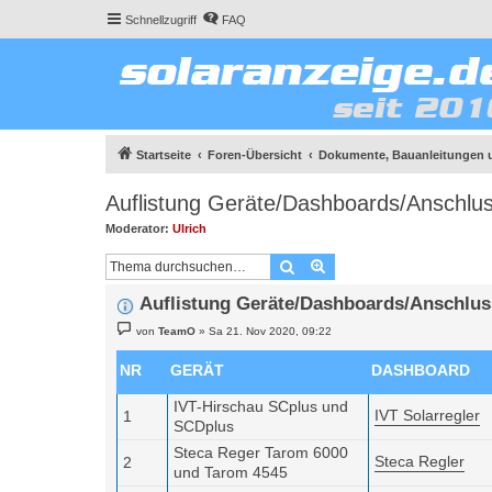
Schnellzugriff
FAQ
Startseite
Foren-Übersicht
Dokumente, Bauanleitungen 
Auflistung Geräte/Dashboards/Anschlu
Moderator:
Ulrich
Suche
Erweiterte Suche
Auflistung Geräte/Dashboards/Anschlu
B
von
TeamO
»
Sa 21. Nov 2020, 09:22
e
i
t
NR
GERÄT
DASHBOARD
r
a
IVT-Hirschau SCplus und
g
IVT Solarregler
1
SCDplus
Steca Reger Tarom 6000
Steca Regler
2
und Tarom 4545