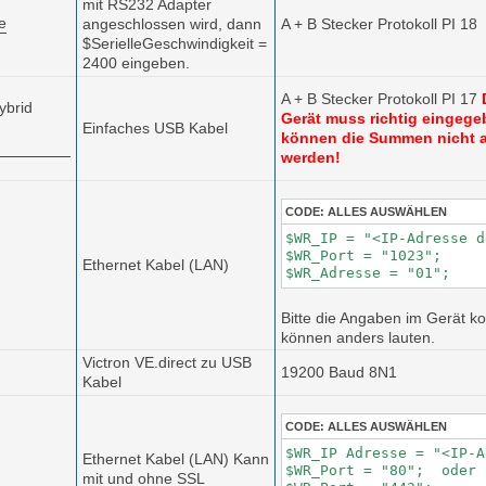
mit RS232 Adapter
ie
angeschlossen wird, dann
A + B Stecker Protokoll PI 18
$SerielleGeschwindigkeit =
2400 eingeben.
A + B Stecker Protokoll PI 17
ybrid
Gerät muss richtig eingege
Einfaches USB Kabel
können die Summen nicht 
werden!
CODE:
ALLES AUSWÄHLEN
$WR_IP = "<IP-Adresse d
$WR_Port = "1023";

Ethernet Kabel (LAN)
$WR_Adresse = "01";
Bitte die Angaben im Gerät kon
können anders lauten.
Victron VE.direct zu USB
19200 Baud 8N1
Kabel
CODE:
ALLES AUSWÄHLEN
$WR_IP Adresse = "<IP-A
Ethernet Kabel (LAN) Kann
$WR_Port = "80";  oder 

mit und ohne SSL