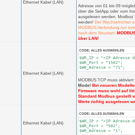
Ethernet Kabel (LAN)
Adresse von 01 bis 09 möglic
über die SetApp oder vom Inst
ausgelesen werden. Modbus T
werden!
Der Wechselrichter e
MODBUS Verbindung nur inne
nach dem Neustart.
MODBUS 
über LAN!
CODE:
ALLES AUSWÄHLEN
$WR_IP = "<IP-Adresse d
$WR_Port = "1502";

$WR_Adresse = "71";
Ethernet Kabel (LAN)
MODBUS TCP muss aktiviert 
Mode!
Bei neueren Modelle
Firmware muss wohl auf lit
Standard Modbus gestellt w
Werte richtig ausgelesen w
CODE:
ALLES AUSWÄHLEN
$WR_IP = "<IP-Adresse d
Ethernet Kabel (LAN)
$WR_Port = "502";

$WR_Adresse = "1";