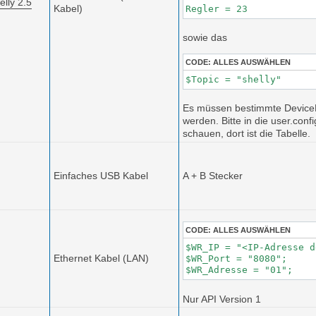
elly 2.5
Kabel)
Regler = 23
sowie das
CODE:
ALLES AUSWÄHLEN
$Topic = "shelly"
Es müssen bestimmte Devic
werden. Bitte in die user.conf
schauen, dort ist die Tabelle.
Einfaches USB Kabel
A + B Stecker
CODE:
ALLES AUSWÄHLEN
$WR_IP = "<IP-Adresse d
Ethernet Kabel (LAN)
$WR_Port = "8080";

$WR_Adresse = "01";
Nur API Version 1