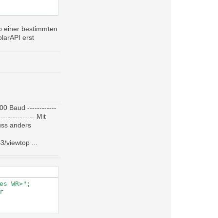
Ab einer bestimmten
larAPI erst
200 Baud
------------
---------------
Mit
uss anders
3/viewtop ...
es WR>";

 
