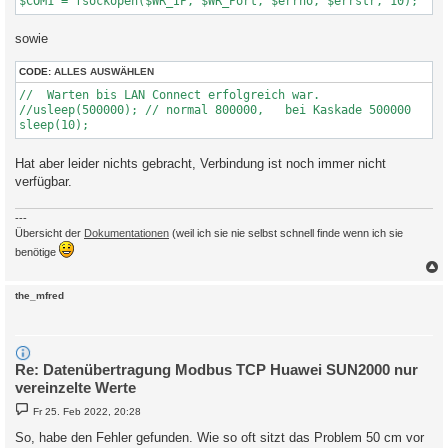
sowie
CODE:
ALLES AUSWÄHLEN
//  Warten bis LAN Connect erfolgreich war.

//usleep(500000); // normal 800000,   bei Kaskade 500000

Hat aber leider nichts gebracht, Verbindung ist noch immer nicht
verfügbar.
---
Übersicht der
Dokumentationen
(weil ich sie nie selbst schnell finde wenn ich sie
benötige
c
the_mfred
Re: Datenübertragung Modbus TCP Huawei SUN2000 nur
vereinzelte Werte
B
Fr 25. Feb 2022, 20:28
e
i
So, habe den Fehler gefunden. Wie so oft sitzt das Problem 50 cm vor
t