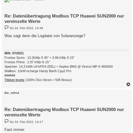
Re: Datenübertragung Modbus TCP Huawei SUN2000 nur
vereinzelte Werte
B
Do 24. Feb 2022, 12:49
e
i
Was sagt denn die Logdatei von Solaranzeige?
t
r
a
g
IBN: 07/2021
Fronius Symo : 13.2kWp S 45° + 3.96 kWp S 15°
Fronius Primo : 2.97 kWp N 15°
Speicher: 14,3 kWh LiFePO4 (EEL) + Seplos BMS @ Victron MP-II 48/5000
Wallbox: 11kW echarge Hardy Barth Cpμ2 Pro
######
Tibber-Invite
(100% Öko-Strom + 50€ Bonus)
c
the_mfred
Re: Datenübertragung Modbus TCP Huawei SUN2000 nur
vereinzelte Werte
B
Do 24. Feb 2022, 14:17
e
i
Fast immer:
t