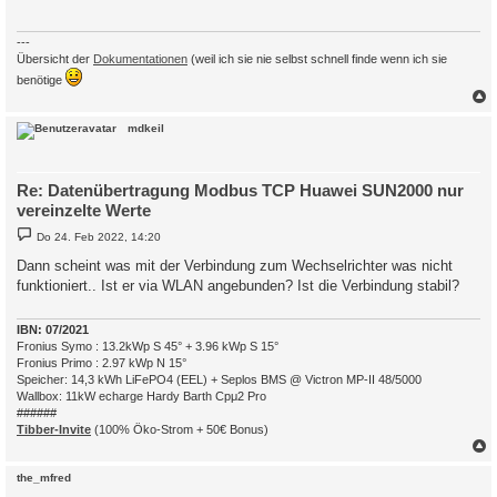
---
Übersicht der
Dokumentationen
(weil ich sie nie selbst schnell finde wenn ich sie
benötige
c
mdkeil
Re: Datenübertragung Modbus TCP Huawei SUN2000 nur
vereinzelte Werte
B
Do 24. Feb 2022, 14:20
e
i
Dann scheint was mit der Verbindung zum Wechselrichter was nicht
t
funktioniert.. Ist er via WLAN angebunden? Ist die Verbindung stabil?
r
a
g
IBN: 07/2021
Fronius Symo : 13.2kWp S 45° + 3.96 kWp S 15°
Fronius Primo : 2.97 kWp N 15°
Speicher: 14,3 kWh LiFePO4 (EEL) + Seplos BMS @ Victron MP-II 48/5000
Wallbox: 11kW echarge Hardy Barth Cpμ2 Pro
######
Tibber-Invite
(100% Öko-Strom + 50€ Bonus)
c
the_mfred