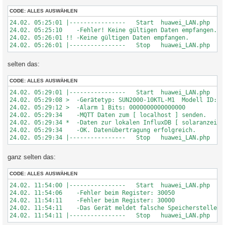
r
a
CODE:
ALLES AUSWÄHLEN
g
24.02. 05:25:01 |----------------   Start  huawei_LAN.php  --
24.02. 05:25:10    -Fehler! Keine gültigen Daten empfangen.

24.02. 05:26:01 !! -Keine gültigen Daten empfangen.

24.02. 05:26:01 |----------------   Stop   huawei_LAN.php    
selten das:
CODE:
ALLES AUSWÄHLEN
24.02. 05:29:01 |----------------   Start  huawei_LAN.php  --
24.02. 05:29:08 >  -Gerätetyp: SUN2000-10KTL-M1  Modell ID: 42
24.02. 05:29:12 >  -Alarm 1 Bits: 0000000000000000

24.02. 05:29:34    -MQTT Daten zum [ localhost ] senden.

24.02. 05:29:34 *  -Daten zur lokalen InfluxDB [ solaranzeige 
24.02. 05:29:34    -OK. Datenübertragung erfolgreich.

24.02. 05:29:34 |----------------   Stop   huawei_LAN.php    
ganz selten das:
CODE:
ALLES AUSWÄHLEN
24.02. 11:54:00 |----------------   Start  huawei_LAN.php  --
24.02. 11:54:06    -Fehler beim Register: 30050

24.02. 11:54:11    -Fehler beim Register: 30000

24.02. 11:54:11    -Das Gerät meldet falsche Speicherstelle: 
24.02. 11:54:11 |----------------   Stop   huawei_LAN.php    