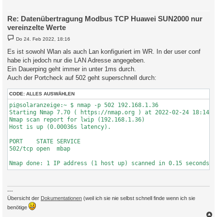
Re: Datenübertragung Modbus TCP Huawei SUN2000 nur
vereinzelte Werte
B
Do 24. Feb 2022, 18:16
e
i
Es ist sowohl Wlan als auch Lan konfiguriert im WR. In der user conf
t
habe ich jedoch nur die LAN Adresse angegeben.
r
a
Ein Dauerping geht immer in unter 1ms durch.
g
Auch der Portcheck auf 502 geht superschnell durch:
CODE:
ALLES AUSWÄHLEN
pi@solaranzeige:~ $ nmap -p 502 192.168.1.36

Starting Nmap 7.70 ( https://nmap.org ) at 2022-02-24 18:14 CE
Nmap scan report for lwip (192.168.1.36)

Host is up (0.00036s latency).

PORT    STATE SERVICE

502/tcp open  mbap

---
Übersicht der
Dokumentationen
(weil ich sie nie selbst schnell finde wenn ich sie
benötige