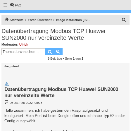
FAQ
S
Startseite
Foren-Übersicht
Image Installation [ Single-Regler Version ]
u
Datenübertragung Modbus TCP Huawei
c
SUN2000 nur vereinzelte Werte
h
Moderator:
Ulrich
e
Suche
Erweiterte Suche
9 Beiträge • Seite
1
von
1
the_mfred
Datenübertragung Modbus TCP Huawei SUN2000
nur vereinzelte Werte
B
Do 24. Feb 2022, 08:35
e
i
Hallo zusammen, ich habe gestern den Raspi aufgesetzt und
t
konfiguriert. Mein Port ist beim Dongle offen und ich habe Typ 62 in der
r
a
Config ausgewählt.
g