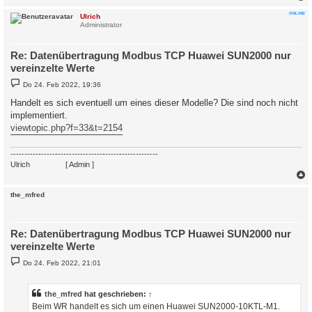
c
ONLINE
Ulrich
Administrator
Re: Datenübertragung Modbus TCP Huawei SUN2000 nur
vereinzelte Werte
B
Do 24. Feb 2022, 19:36
e
i
Handelt es sich eventuell um eines dieser Modelle? Die sind noch nicht
t
implementiert.
r
a
viewtopic.php?f=33&t=2154
g
-----------------------------------------------------
Ulrich
. . . . . . . .
[ Admin ]
c
the_mfred
Re: Datenübertragung Modbus TCP Huawei SUN2000 nur
vereinzelte Werte
B
Do 24. Feb 2022, 21:01
e
i
t
r
the_mfred
hat geschrieben:
↑
a
Beim WR handelt es sich um einen Huawei SUN2000-10KTL-M1.
g