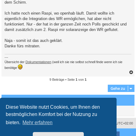
dem Schirm.
r
a
g
Ich hatte noch einen Raspi, wo openhab läuft. Damit wollte ich
eigentlich die Integration des WR ermöglichen, hat aber nicht
funktioniert. Nur - der hat in der ganzen Zeit noch Polls geschickt und
damit zusätzlich zum 2. Raspi mir solaranzeige den WR geflutet.
Naja - somit ist das auch geklärt.
Danke fürs mitraten.
---
Übersicht der
Dokumentationen
(weil ich sie nie selbst schnell finde wenn ich sie
benötige
9 Beiträge • Seite
1
von
1
c
Gehe zu
Wer ist online?
Diese Website nutzt Cookies, um Ihnen den
Mitglieder in diesem Forum: 0 Mitglieder und 1 Gast
bestmöglichen Komfort bei der Nutzung zu
bieten.
Mehr erfahren
Impressum
Das Team
Alle Zeiten sind
UTC+02:00
Nutzungsbedingungen
Datenschutzerklärung