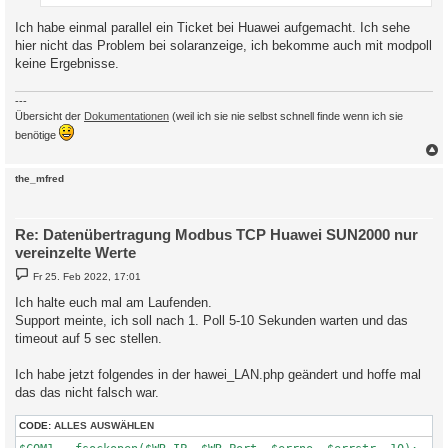
Ich habe einmal parallel ein Ticket bei Huawei aufgemacht. Ich sehe
hier nicht das Problem bei solaranzeige, ich bekomme auch mit modpoll
keine Ergebnisse.
---
Übersicht der
Dokumentationen
(weil ich sie nie selbst schnell finde wenn ich sie
benötige
c
the_mfred
Re: Datenübertragung Modbus TCP Huawei SUN2000 nur
vereinzelte Werte
B
Fr 25. Feb 2022, 17:01
e
i
Ich halte euch mal am Laufenden.
t
Support meinte, ich soll nach 1. Poll 5-10 Sekunden warten und das
r
a
timeout auf 5 sec stellen.
g
Ich habe jetzt folgendes in der hawei_LAN.php geändert und hoffe mal
das das nicht falsch war.
CODE:
ALLES AUSWÄHLEN