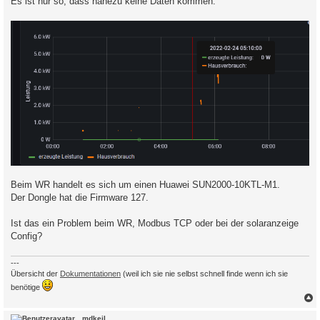
Es ist nur so, dass nahezu keine Daten kommen:
Beim WR handelt es sich um einen Huawei SUN2000-10KTL-M1.
Der Dongle hat die Firmware 127.
Ist das ein Problem beim WR, Modbus TCP oder bei der solaranzeige
Config?
---
Übersicht der
Dokumentationen
(weil ich sie nie selbst schnell finde wenn ich sie
benötige
c
mdkeil