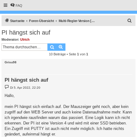
FAQ
S
Startseite
Foren-Übersicht
Multi-Regler-Version [ bis zu 6 Geräten an einem Raspberry Pi ]
u
PI hängst sich auf
c
Moderator:
Ulrich
h
Suche
Erweiterte Suche
e
10 Beiträge • Seite
1
von
1
Grisu98
PI hängst sich auf
B
Di 5. Apr 2022, 22:20
e
i
Hallo,
t
r
a
mein PI hängst sich einfach auf. Der Mauszeiger geht noch, aber kein
g
zugriff auf den WEB Server und auch keine Datenaufnahme mehr. Kann
ich irgendwie rausfinden warum das passiert. Eine Logik kann ich nicht
erkennen. Der PI ist eine Version 4 und wird mit einer SSD betrieben.
Ein Zugriff mit PUTTY ist auch nicht mehr möglich. Ich hatte nichts
geändert, aufeinmal hängt er.