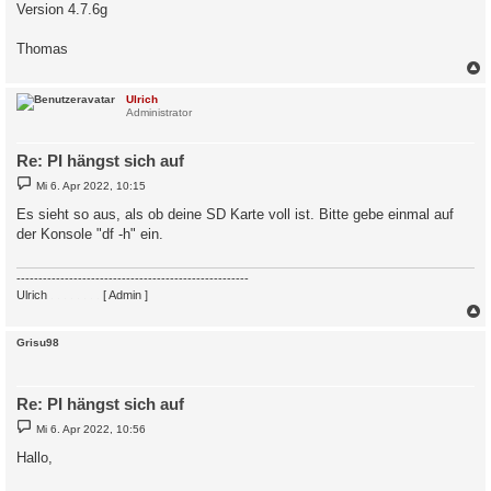
Version 4.7.6g
Thomas
c
Ulrich
Administrator
Re: PI hängst sich auf
B
Mi 6. Apr 2022, 10:15
e
i
Es sieht so aus, als ob deine SD Karte voll ist. Bitte gebe einmal auf
t
der Konsole "df -h" ein.
r
a
g
-----------------------------------------------------
Ulrich
. . . . . . . .
[ Admin ]
c
Grisu98
Re: PI hängst sich auf
B
Mi 6. Apr 2022, 10:56
e
i
Hallo,
t
r
a