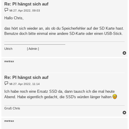
Re: PI hängst sich auf
B
Mi 27. Apr 2022, 09:03
e
i
Hallo Chris,
t
r
a
das hört sich wieder an, als ob du Speicherfehler auf der SD Karte hast.
g
Benutze doch bitte einmal eine andere SD-Karte oder einen USB-Stick.
-----------------------------------------------------
Ulrich
. . . . . . . .
[ Admin ]
c
metrax
Re: PI hängst sich auf
B
Mi 27. Apr 2022, 11:14
e
i
Ich habe noch eine Ersatz SSD da, dann tausch ich die mal heute
t
Abend. Habe eigentlich gedacht, die SSD's würden länger halten
r
a
g
Gruß Chris
c
metrax