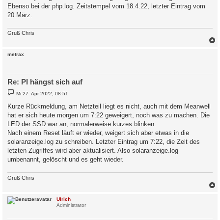
Ebenso bei der php.log. Zeitstempel vom 18.4.22, letzter Eintrag vom
20.März.
Gruß Chris
c
metrax
Re: PI hängst sich auf
B
Mi 27. Apr 2022, 08:51
e
i
Kurze Rückmeldung, am Netzteil liegt es nicht, auch mit dem Meanwell
t
hat er sich heute morgen um 7:22 geweigert, noch was zu machen. Die
r
a
LED der SSD war an, normalerweise kurzes blinken.
g
Nach einem Reset läuft er wieder, weigert sich aber etwas in die
solaranzeige.log zu schreiben. Letzter Eintrag um 7:22, die Zeit des
letzten Zugriffes wird aber aktualisiert. Also solaranzeige.log
umbenannt, gelöscht und es geht wieder.
Gruß Chris
c
Ulrich
Administrator