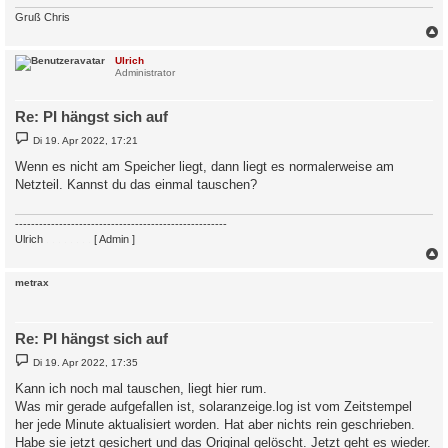
Gruß Chris
c
Ulrich
Administrator
Re: PI hängst sich auf
B
Di 19. Apr 2022, 17:21
e
i
Wenn es nicht am Speicher liegt, dann liegt es normalerweise am
t
Netzteil. Kannst du das einmal tauschen?
r
a
g
-----------------------------------------------------
Ulrich
. . . . . . . .
[ Admin ]
c
metrax
Re: PI hängst sich auf
B
Di 19. Apr 2022, 17:35
e
i
Kann ich noch mal tauschen, liegt hier rum.
t
Was mir gerade aufgefallen ist, solaranzeige.log ist vom Zeitstempel
r
a
her jede Minute aktualisiert worden. Hat aber nichts rein geschrieben.
g
Habe sie jetzt gesichert und das Original gelöscht. Jetzt geht es wieder.