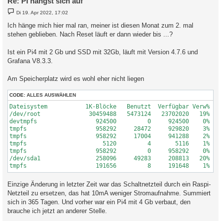
Re: PI hängst sich auf
B
Di 19. Apr 2022, 17:02
e
i
Ich hänge mich hier mal ran, meiner ist diesen Monat zum 2. mal
t
stehen geblieben. Nach Reset läuft er dann wieder bis ...?
r
a
g
Ist ein Pi4 mit 2 Gb und SSD mit 32Gb, läuft mit Version 4.7.6 und
Grafana V8.3.3.
Am Speicherplatz wird es wohl eher nicht liegen
CODE:
ALLES AUSWÄHLEN
Dateisystem           1K-Blöcke   Benutzt  Verfügbar Verw% Ein
/dev/root              30459488   5473124   23702020   19% /

devtmpfs                 924500         0     924500    0% /de
tmpfs                    958292     28472     929820    3% /de
tmpfs                    958292     17004     941288    2% /ru
tmpfs                      5120         4       5116    1% /ru
tmpfs                    958292         0     958292    0% /sy
/dev/sda1                258096     49283     208813   20% /bo
Einzige Änderung in letzter Zeit war das Schaltnetzteil durch ein Raspi-
Netzteil zu ersetzen, das hat 10mA weniger Stromaufnahme. Summiert
sich in 365 Tagen. Und vorher war ein Pi4 mit 4 Gb verbaut, den
brauche ich jetzt an anderer Stelle.