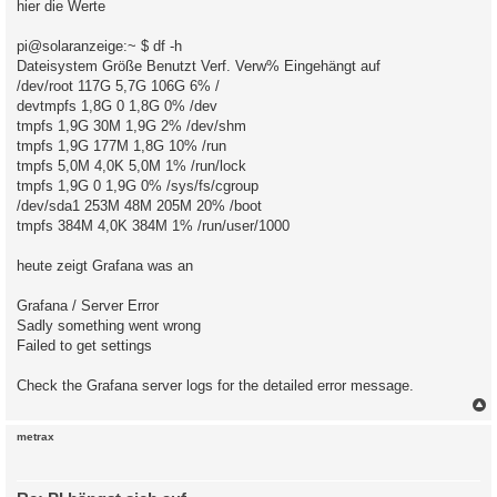
hier die Werte
g
pi@solaranzeige:~ $ df -h
Dateisystem Größe Benutzt Verf. Verw% Eingehängt auf
/dev/root 117G 5,7G 106G 6% /
devtmpfs 1,8G 0 1,8G 0% /dev
tmpfs 1,9G 30M 1,9G 2% /dev/shm
tmpfs 1,9G 177M 1,8G 10% /run
tmpfs 5,0M 4,0K 5,0M 1% /run/lock
tmpfs 1,9G 0 1,9G 0% /sys/fs/cgroup
/dev/sda1 253M 48M 205M 20% /boot
tmpfs 384M 4,0K 384M 1% /run/user/1000
heute zeigt Grafana was an
Grafana / Server Error
Sadly something went wrong
Failed to get settings
Check the Grafana server logs for the detailed error message.
c
metrax