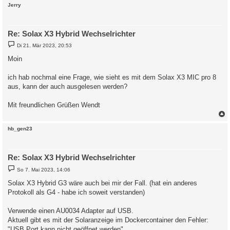
c
Jerry
Re: Solax X3 Hybrid Wechselrichter
B
Di 21. Mär 2023, 20:53
e
i
Moin
t
r
a
ich hab nochmal eine Frage, wie sieht es mit dem Solax X3 MIC pro 8
g
aus, kann der auch ausgelesen werden?
Mit freundlichen Grüßen Wendt
c
hb_gen23
Re: Solax X3 Hybrid Wechselrichter
B
So 7. Mai 2023, 14:06
e
i
Solax X3 Hybrid G3 wäre auch bei mir der Fall. (hat ein anderes
t
Protokoll als G4 - habe ich soweit verstanden)
r
a
g
Verwende einen AU0034 Adapter auf USB.
Aktuell gibt es mit der Solaranzeige im Dockercontainer den Fehler:
"USB Port kann nicht geöffnet werden"