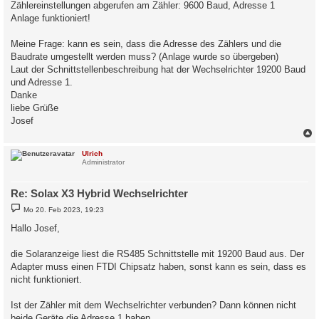
Zählereinstellungen abgerufen am Zähler: 9600 Baud, Adresse 1
Anlage funktioniert!
Meine Frage: kann es sein, dass die Adresse des Zählers und die
Baudrate umgestellt werden muss? (Anlage wurde so übergeben)
Laut der Schnittstellenbeschreibung hat der Wechselrichter 19200 Baud
und Adresse 1.
Danke
liebe Grüße
Josef
c
Ulrich
Administrator
Re: Solax X3 Hybrid Wechselrichter
B
Mo 20. Feb 2023, 19:23
e
i
Hallo Josef,
t
r
a
die Solaranzeige liest die RS485 Schnittstelle mit 19200 Baud aus. Der
g
Adapter muss einen FTDI Chipsatz haben, sonst kann es sein, dass es
nicht funktioniert.
Ist der Zähler mit dem Wechselrichter verbunden? Dann können nicht
beide Geräte die Adresse 1 haben.