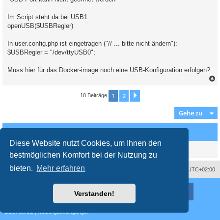
Im Script steht da bei USB1:
openUSB($USBRegler)
In user.config.php ist eingetragen ("// ... bitte nicht ändern"):
$USBRegler = "/dev/ttyUSB0";
Muss hier für das Docker-image noch eine USB-Konfiguration erfolgen?
c
1
2
Nächste
18 Beiträge
Gehe zu
Wer ist online?
Diese Website nutzt Cookies, um Ihnen den
Mitglieder in diesem Forum: 0 Mitglieder und 2 Gäste
bestmöglichen Komfort bei der Nutzung zu
bieten.
Mehr erfahren
Impressum
Das Team
Alle Zeiten sind
UTC+02:00
Nutzungsbedingungen
Datenschutzerklärung
Powered by
phpBB
® Forum Software © phpBB Limited
Verstanden!
Deutsche Übersetzung durch
phpBB.de
Style
proflat
von ©
Mazeltof
2017
Datenschutz
|
Nutzungsbedingungen