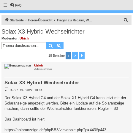
FAQ
S
Startseite
Foren-Übersicht
Fragen zu Reglern, Wallboxen und Wechselrichter
u
Solax X3 Hybrid Wechselrichter
c
Moderator:
Ulrich
h
Suche
Erweiterte Suche
e
1
2
Nächste
18 Beiträge
Ulrich
Administrator
Solax X3 Hybrid Wechselrichter
B
Do 27. Okt 2022, 10:04
e
i
Der Solax X3 Hybrid G4 und der Solax X1 Hybrid G4 kann jetzt mit der
t
Solaranzeige angezeigt werden. Bitte ein Update auf die Solaranzeige
r
a
machen, dann sollte der Wechselrichter funktionieren. Regler = 80
g
Das Dashboard ist hier:
https://solaranzeige.de/phpBB3/viewtopic.php?p=443#p443