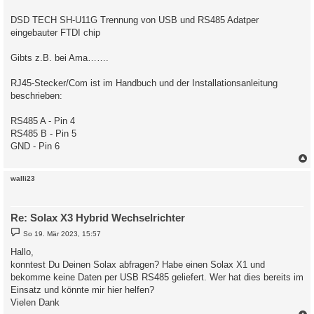
r
a
DSD TECH SH-U11G Trennung von USB und RS485 Adatper
g
eingebauter FTDI chip
Gibts z.B. bei Ama…….
RJ45-Stecker/Com ist im Handbuch und der Installationsanleitung
beschrieben:
RS485 A - Pin 4
RS485 B - Pin 5
GND - Pin 6
c
walli23
Re: Solax X3 Hybrid Wechselrichter
B
So 19. Mär 2023, 15:57
e
i
Hallo,
t
konntest Du Deinen Solax abfragen? Habe einen Solax X1 und
r
a
bekomme keine Daten per USB RS485 geliefert. Wer hat dies bereits im
g
Einsatz und könnte mir hier helfen?
Vielen Dank