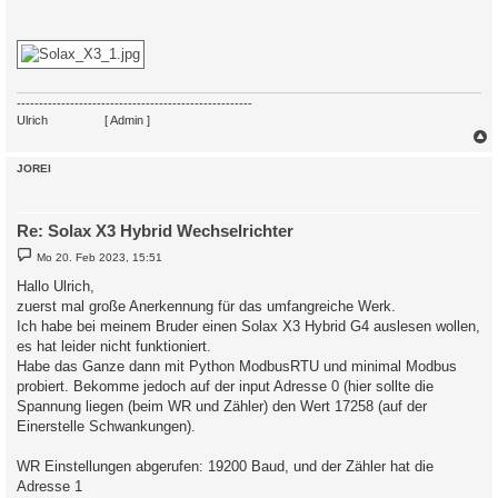
-----------------------------------------------------
Ulrich
. . . . . . . .
[ Admin ]
c
JOREI
Re: Solax X3 Hybrid Wechselrichter
B
Mo 20. Feb 2023, 15:51
e
i
Hallo Ulrich,
t
zuerst mal große Anerkennung für das umfangreiche Werk.
r
a
Ich habe bei meinem Bruder einen Solax X3 Hybrid G4 auslesen wollen,
g
es hat leider nicht funktioniert.
Habe das Ganze dann mit Python ModbusRTU und minimal Modbus
probiert. Bekomme jedoch auf der input Adresse 0 (hier sollte die
Spannung liegen (beim WR und Zähler) den Wert 17258 (auf der
Einerstelle Schwankungen).
WR Einstellungen abgerufen: 19200 Baud, und der Zähler hat die
Adresse 1