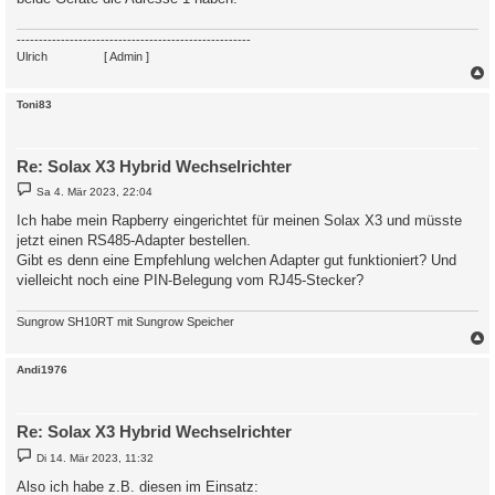
-----------------------------------------------------
Ulrich
. . . . . . . .
[ Admin ]
c
Toni83
Re: Solax X3 Hybrid Wechselrichter
B
Sa 4. Mär 2023, 22:04
e
i
Ich habe mein Rapberry eingerichtet für meinen Solax X3 und müsste
t
jetzt einen RS485-Adapter bestellen.
r
a
Gibt es denn eine Empfehlung welchen Adapter gut funktioniert? Und
g
vielleicht noch eine PIN-Belegung vom RJ45-Stecker?
Sungrow SH10RT mit Sungrow Speicher
c
Andi1976
Re: Solax X3 Hybrid Wechselrichter
B
Di 14. Mär 2023, 11:32
e
i
Also ich habe z.B. diesen im Einsatz:
t