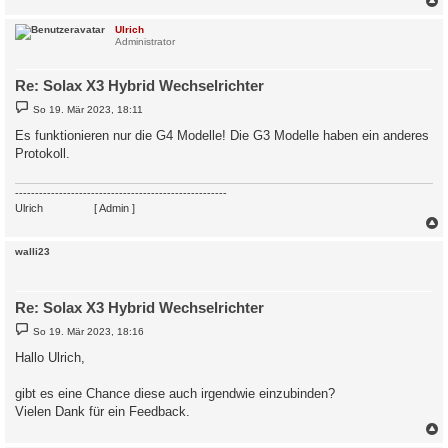
c
Ulrich
Administrator
Re: Solax X3 Hybrid Wechselrichter
B
So 19. Mär 2023, 18:11
e
i
Es funktionieren nur die G4 Modelle! Die G3 Modelle haben ein anderes
t
Protokoll.
r
a
g
-----------------------------------------------------
Ulrich
. . . . . . . .
[ Admin ]
c
walli23
Re: Solax X3 Hybrid Wechselrichter
B
So 19. Mär 2023, 18:16
e
i
Hallo Ulrich,
t
r
a
gibt es eine Chance diese auch irgendwie einzubinden?
g
Vielen Dank für ein Feedback.