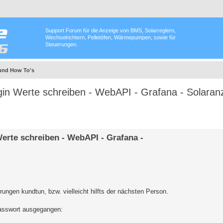
Support Forum für die Anzeige von BMS, Solarreglern,
Wechselrichtern, Pelletöfen, Wärmepumpen, sowie für
Steuerungen.
und How To's
n Werte schreiben - WebAPI - Grafana - Solaran
rte schreiben - WebAPI - Grafana -
hrungen kundtun, bzw. vielleicht hilfts der nächsten Person.
Passwort ausgegangen: