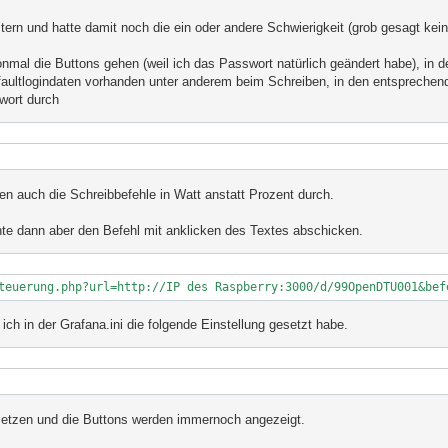
tern und hatte damit noch die ein oder andere Schwierigkeit (grob gesagt ke
mal die Buttons gehen (weil ich das Passwort natürlich geändert habe), in d
aultlogindaten vorhanden unter anderem beim Schreiben, in den entsprechend
wort durch
en auch die Schreibbefehle in Watt anstatt Prozent durch.
te dann aber den Befehl mit anklicken des Textes abschicken.
teuerung.php?url=http://IP des Raspberry:3000/d/99OpenDTU001&bef
ch in der Grafana.ini die folgende Einstellung gesetzt habe.
 setzen und die Buttons werden immernoch angezeigt.