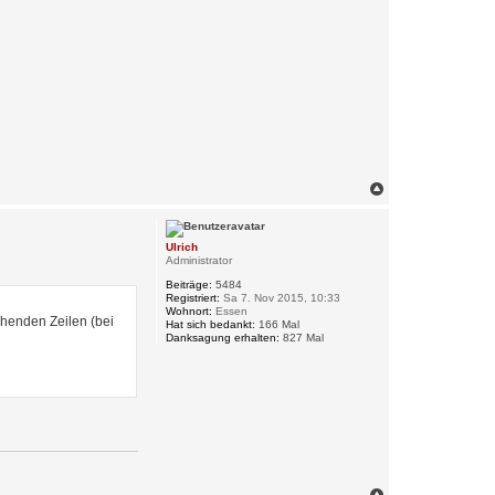
N
a
c
h
Ulrich
o
Administrator
b
e
Beiträge:
5484
n
Registriert:
Sa 7. Nov 2015, 10:33
Wohnort:
Essen
chenden Zeilen (bei
Hat sich bedankt:
166 Mal
Danksagung erhalten:
827 Mal
N