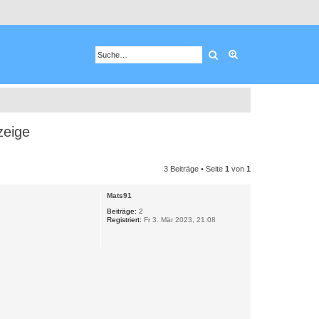
Suche
Erweiterte Suche
zeige
3 Beiträge • Seite
1
von
1
Mats91
Beiträge:
2
Registriert:
Fr 3. Mär 2023, 21:08