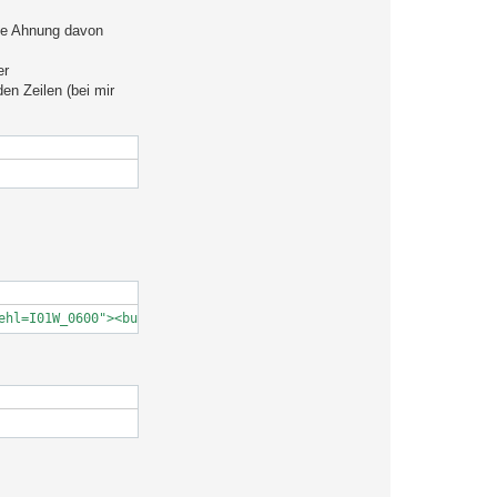
ine Ahnung davon
er
en Zeilen (bei mir
ehl=I01W_0600"><button style="background: #E03434; color: white;