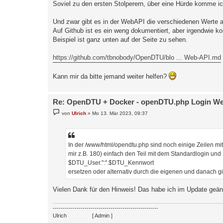
Soviel zu den ersten Stolperern, über eine Hürde komme ich
Und zwar gibt es in der WebAPI die verschiedenen Werte a
Auf Github ist es ein weng dokumentiert, aber irgendwie 
Beispiel ist ganz unten auf der Seite zu sehen.
https://github.com/tbnobody/OpenDTU/blo ... Web-API.md
Kann mir da bitte jemand weiter helfen?
Re: OpenDTU + Docker - openDTU.php Login Wert
B
von
Ulrich
»
Mo 13. Mär 2023, 09:37
e
i
t
r
a
In der /www/html/opendtu.php sind noch einige Zeilen m
g
mir z.B. 180) einfach den Teil mit dem Standardlogin und
$DTU_User.":".$DTU_Kennwort
ersetzen oder alternativ durch die eigenen und danach gi
Vielen Dank für den Hinweis! Das habe ich im Update geän
-----------------------------------------------------
Ulrich
. . . . . . . .
[ Admin ]