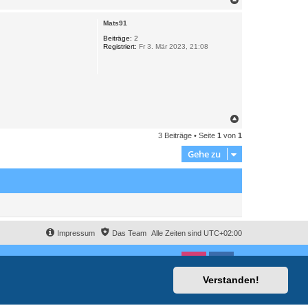
a
c
Mats91
h
o
Beiträge:
2
Registriert:
Fr 3. Mär 2023, 21:08
b
e
n
N
a
3 Beiträge • Seite
1
von
1
c
h
Gehe zu
o
b
e
n
Impressum
Das Team
Alle Zeiten sind
UTC+02:00
Verstanden!