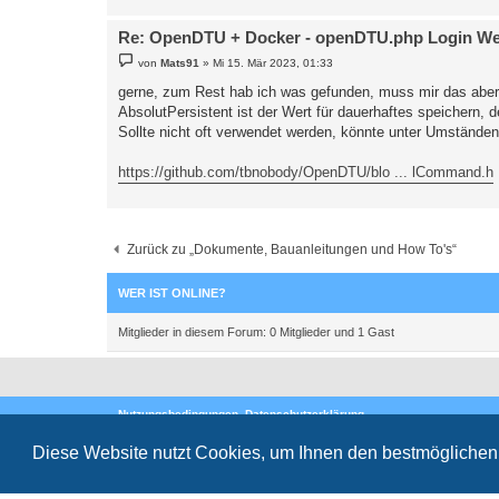
Re: OpenDTU + Docker - openDTU.php Login Wert
B
von
Mats91
»
Mi 15. Mär 2023, 01:33
e
i
gerne, zum Rest hab ich was gefunden, muss mir das abe
t
AbsolutPersistent ist der Wert für dauerhaftes speichern,
r
a
Sollte nicht oft verwendet werden, könnte unter Umständ
g
https://github.com/tbnobody/OpenDTU/blo ... lCommand.h
Zurück zu „Dokumente, Bauanleitungen und How To's“
WER IST ONLINE?
Mitglieder in diesem Forum: 0 Mitglieder und 1 Gast
Nutzungsbedingungen
Datenschutzerklärung
Powered by
phpBB
® Forum Software © phpBB Limited
Deutsche Übersetzung durch
phpBB.de
Diese Website nutzt Cookies, um Ihnen den bestmöglichen 
Style
proflat
von ©
Mazeltof
2017
Datenschutz
|
Nutzungsbedingungen