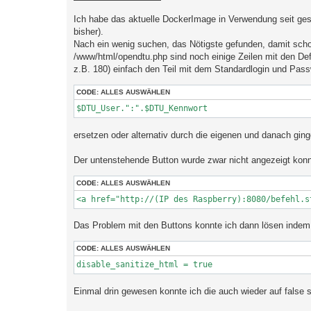
Ich habe das aktuelle DockerImage in Verwendung seit ges
bisher).
Nach ein wenig suchen, das Nötigste gefunden, damit schon
/www/html/opendtu.php sind noch einige Zeilen mit den Def
z.B. 180) einfach den Teil mit dem Standardlogin und Pass
CODE:
ALLES AUSWÄHLEN
$DTU_User.":".$DTU_Kennwort
ersetzen oder alternativ durch die eigenen und danach ging
Der untenstehende Button wurde zwar nicht angezeigt konn
CODE:
ALLES AUSWÄHLEN
<a href="http://(IP des Raspberry):8080/befehl.s
Das Problem mit den Buttons konnte ich dann lösen indem i
CODE:
ALLES AUSWÄHLEN
disable_sanitize_html = true 
Einmal drin gewesen konnte ich die auch wieder auf false