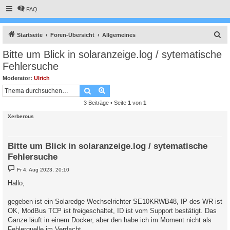
FAQ
S
Startseite
Foren-Übersicht
Allgemeines
u
Bitte um Blick in solaranzeige.log / sytematische
c
Fehlersuche
h
Moderator:
Ulrich
e
Suche
Erweiterte Suche
3 Beiträge • Seite
1
von
1
Xerberous
Bitte um Blick in solaranzeige.log / sytematische
Fehlersuche
B
Fr 4. Aug 2023, 20:10
e
i
Hallo,
t
r
a
gegeben ist ein Solaredge Wechselrichter SE10KRWB48, IP des WR ist
g
OK, ModBus TCP ist freigeschaltet, ID ist vom Support bestätigt. Das
Ganze läuft in einem Docker, aber den habe ich im Moment nicht als
Fehlerquelle im Verdacht.