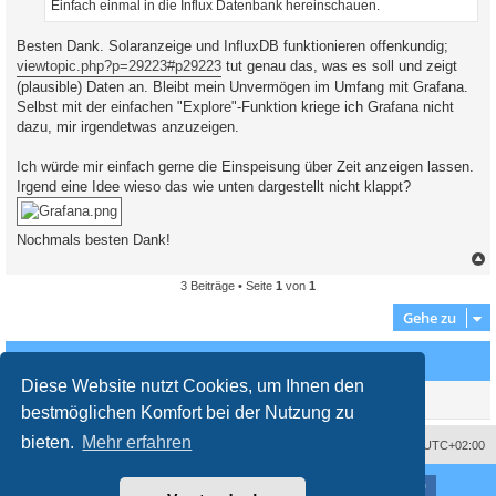
Einfach einmal in die Influx Datenbank hereinschauen.
Besten Dank. Solaranzeige und InfluxDB funktionieren offenkundig;
viewtopic.php?p=29223#p29223
tut genau das, was es soll und zeigt
(plausible) Daten an. Bleibt mein Unvermögen im Umfang mit Grafana.
Selbst mit der einfachen "Explore"-Funktion kriege ich Grafana nicht
dazu, mir irgendetwas anzuzeigen.
Ich würde mir einfach gerne die Einspeisung über Zeit anzeigen lassen.
Irgend eine Idee wieso das wie unten dargestellt nicht klappt?
Nochmals besten Dank!
3 Beiträge • Seite
1
von
1
c
Gehe zu
Wer ist online?
Diese Website nutzt Cookies, um Ihnen den
Mitglieder in diesem Forum: 0 Mitglieder und 0 Gäste
bestmöglichen Komfort bei der Nutzung zu
bieten.
Mehr erfahren
Impressum
Das Team
Alle Zeiten sind
UTC+02:00
Nutzungsbedingungen
Datenschutzerklärung
Powered by
phpBB
® Forum Software © phpBB Limited