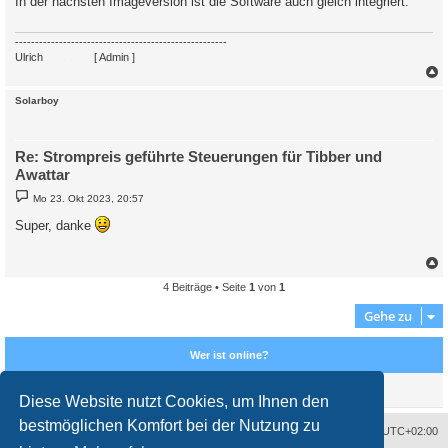
In der nächsten Imageversion ist die Software auch gleich integriert.
r
a
g
-----------------------------------------------------
Ulrich
. . . . . . . .
[ Admin ]
c
Solarboy
Re: Strompreis geführte Steuerungen für Tibber und
Awattar
B
Mo 23. Okt 2023, 20:57
e
i
Super, danke
t
r
a
g
4 Beiträge • Seite
1
von
1
c
Gehe zu
Wer ist online?
Mitglieder in diesem Forum: 0 Mitglieder und 0 Gäste
Diese Website nutzt Cookies, um Ihnen den
bestmöglichen Komfort bei der Nutzung zu
Impressum
Das Team
Alle Zeiten sind
UTC+02:00