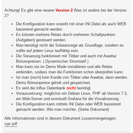
Achtung! Es gibt eine neuere
Version 2
Was ist anders bei der Version
2?
Die Konfiguration kann sowohl mit einer INI Datei als auch WEB
basierend gemacht werden.
Es können mehrere Relais durch mehreren Schaltpunkten
(Aufgaben) gesteuert werden.
Man benötigt nicht die Solaranzeige als Grundlage, sondern es
sollte auf jedem Linux lauffähig sein.
Die Steuerung funktioniert mit Tibber und auch mit Awattar
Börsenpreisen. ( Dynamischer Stromtarif )
Man kann sie im Demo Mode installieren und alle Relais
einbinden, sodass man die Funktionen schon überprüfen kann.
Ist man (noch) kein Kunde von Tibber oder Awattar, dann werden
Demo Börsenpreise geholt und gespeichert.
Es wird die Influx Datenbank
nicht
benötigt.
Voraussetzung: möglichst ein Debian Linux, PHP ab Version 7.3,
ein Web-Server und eventuell Grafana für die Visualisierung.
Die Konfiguration kann mittels INI Datei oder WEB basierend
gemacht werden. Wie man möchte. (Siehe Dokument)
Alle Informationen sind in diesem Dokument zusammengetragen:
sgs.pdf