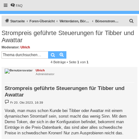
FAQ
S
Startseite
Foren-Übersicht
Wetterdaten, Börsenstrompreise, Solarprognose, Nachrichtendienst usw.
Börsenstrompreis Steuerung (Energiewende)
u
Strompreis geführte Steuerungen für Tibber und
c
Awattar
h
Moderator:
Ulrich
e
Suche
Erweiterte Suche
4 Beiträge • Seite
1
von
1
Ulrich
Administrator
Strompreis geführte Steuerungen für Tibber und
Awattar
B
Fr 20. Okt 2023, 16:39
e
i
Vorab, man muss schon Kunde bei Tibber oder Awattar mit einem
t
dynamischen Stromtarif sein, sonst macht das wenig Sinn. Mit dem
r
a
Demo Token, der sich in der Konfiguration befindet, bekommt man
g
Einträge in die Preis-Datenbank, das sind aber alles schwedische
Preise in schwedischen Kronen! Nur zum Ausprobieren reicht das.