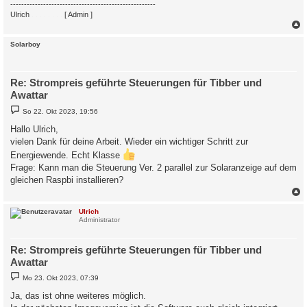
-----------------------------------------------------
Ulrich
. . . . . . . .
[ Admin ]
c
Solarboy
Re: Strompreis geführte Steuerungen für Tibber und
Awattar
B
So 22. Okt 2023, 19:56
e
i
Hallo Ulrich,
t
vielen Dank für deine Arbeit. Wieder ein wichtiger Schritt zur
r
a
Energiewende. Echt Klasse
g
Frage: Kann man die Steuerung Ver. 2 parallel zur Solaranzeige auf dem
gleichen Raspbi installieren?
c
Ulrich
Administrator
Re: Strompreis geführte Steuerungen für Tibber und
Awattar
B
Mo 23. Okt 2023, 07:39
e
i
Ja, das ist ohne weiteres möglich.
t