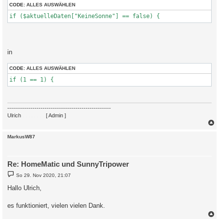
CODE:
ALLES AUSWÄHLEN
if ($aktuelleDaten["KeineSonne"] == false) {
in
CODE:
ALLES AUSWÄHLEN
if (1 == 1) {   
-----------------------------------------------------
Ulrich
. . . . . . . .
[ Admin ]
c
MarkusW87
Re: HomeMatic und SunnyTripower
B
So 29. Nov 2020, 21:07
e
i
Hallo Ulrich,
t
r
a
es funktioniert, vielen vielen Dank.
g