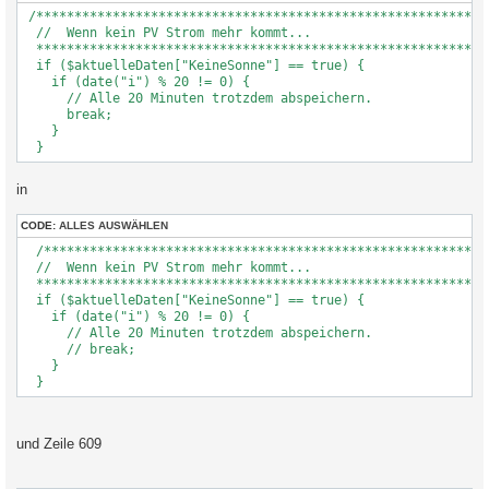
 /************************************************************
  //  Wenn kein PV Strom mehr kommt...

  ************************************************************
  if ($aktuelleDaten["KeineSonne"] == true) {

    if (date("i") % 20 != 0) {

      // Alle 20 Minuten trotzdem abspeichern.

      break;

    }

  }
in
CODE:
ALLES AUSWÄHLEN
  /***********************************************************
  //  Wenn kein PV Strom mehr kommt...

  ************************************************************
  if ($aktuelleDaten["KeineSonne"] == true) {

    if (date("i") % 20 != 0) {

      // Alle 20 Minuten trotzdem abspeichern.

      // break;

    }

  }
und Zeile 609