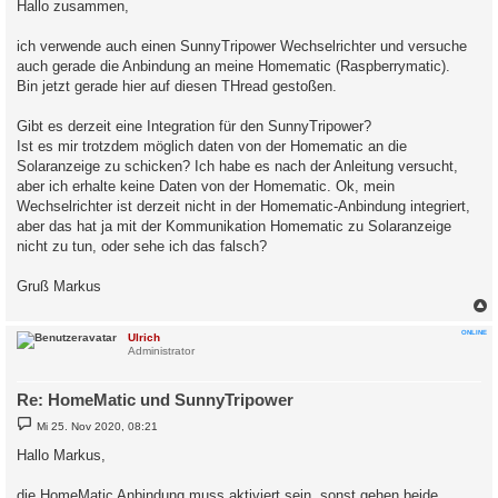
Hallo zusammen,
t
r
a
ich verwende auch einen SunnyTripower Wechselrichter und versuche
g
auch gerade die Anbindung an meine Homematic (Raspberrymatic).
Bin jetzt gerade hier auf diesen THread gestoßen.
Gibt es derzeit eine Integration für den SunnyTripower?
Ist es mir trotzdem möglich daten von der Homematic an die
Solaranzeige zu schicken? Ich habe es nach der Anleitung versucht,
aber ich erhalte keine Daten von der Homematic. Ok, mein
Wechselrichter ist derzeit nicht in der Homematic-Anbindung integriert,
aber das hat ja mit der Kommunikation Homematic zu Solaranzeige
nicht zu tun, oder sehe ich das falsch?
Gruß Markus
c
ONLINE
Ulrich
Administrator
Re: HomeMatic und SunnyTripower
B
Mi 25. Nov 2020, 08:21
e
i
Hallo Markus,
t
r
a
die HomeMatic Anbindung muss aktiviert sein, sonst gehen beide