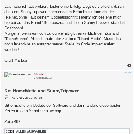
Das habe ich ausprobiert, leider ohne Erfolg. Liegt es vielleicht daran,
dass der SunnyTripower einen anderen Betriebszustand als der
"KeineSonne" laut deinem Codeausschnitt liefert? Ich beziehe mich
hierbei auf das Panel "Betriebszustand" beim SunnyTripower standart
Dashboard.
Morgens, wenn es noch zu dunkel ist gibt es wirklich den Zustand
"KeineSonne". Abends lautet der Zustand "Nacht Mode". Muss das
noch irgendwie an entsprechender Stelle im Code implementiert
werden?
Gruß Markus
c
ONLINE
Ulrich
Administrator
Re: HomeMatic und SunnyTripower
B
Fr 27. Nov 2020, 08:35
e
i
Bitte mache ein Update der Software und dann ändere diese beiden
t
Zeilen in dem Script sma_wr.php
r
a
g
Zeile 492
CODE:
ALLES AUSWÄHLEN