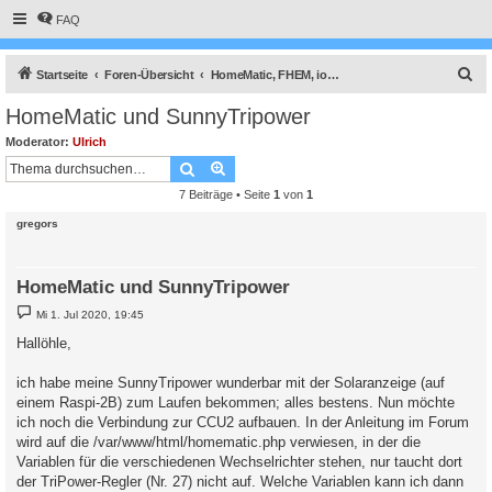
FAQ
S
Startseite
Foren-Übersicht
HomeMatic, FHEM, ioBroker, Smart Home Zentralen und Solaranzeige
u
HomeMatic und SunnyTripower
c
Moderator:
Ulrich
h
Suche
Erweiterte Suche
e
7 Beiträge • Seite
1
von
1
gregors
HomeMatic und SunnyTripower
B
Mi 1. Jul 2020, 19:45
e
i
Hallöhle,
t
r
a
ich habe meine SunnyTripower wunderbar mit der Solaranzeige (auf
g
einem Raspi-2B) zum Laufen bekommen; alles bestens. Nun möchte
ich noch die Verbindung zur CCU2 aufbauen. In der Anleitung im Forum
wird auf die /var/www/html/homematic.php verwiesen, in der die
Variablen für die verschiedenen Wechselrichter stehen, nur taucht dort
der TriPower-Regler (Nr. 27) nicht auf. Welche Variablen kann ich dann