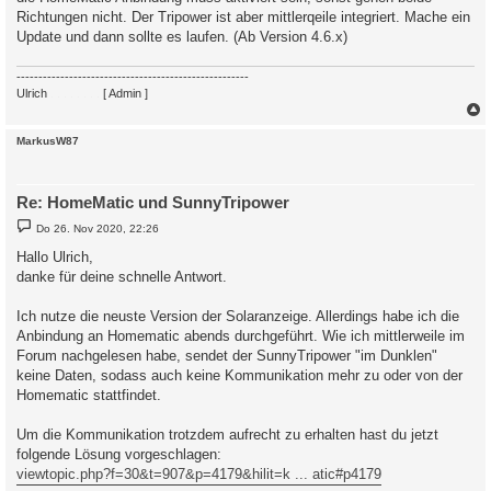
g
Richtungen nicht. Der Tripower ist aber mittlerqeile integriert. Mache ein
Update und dann sollte es laufen. (Ab Version 4.6.x)
-----------------------------------------------------
Ulrich
. . . . . . . .
[ Admin ]
c
MarkusW87
Re: HomeMatic und SunnyTripower
B
Do 26. Nov 2020, 22:26
e
i
Hallo Ulrich,
t
danke für deine schnelle Antwort.
r
a
g
Ich nutze die neuste Version der Solaranzeige. Allerdings habe ich die
Anbindung an Homematic abends durchgeführt. Wie ich mittlerweile im
Forum nachgelesen habe, sendet der SunnyTripower "im Dunklen"
keine Daten, sodass auch keine Kommunikation mehr zu oder von der
Homematic stattfindet.
Um die Kommunikation trotzdem aufrecht zu erhalten hast du jetzt
folgende Lösung vorgeschlagen:
viewtopic.php?f=30&t=907&p=4179&hilit=k ... atic#p4179