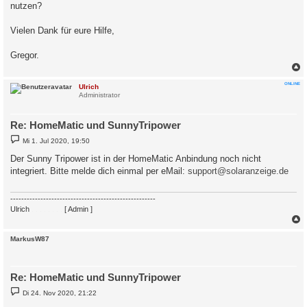
nutzen?
Vielen Dank für eure Hilfe,
Gregor.
c
ONLINE
Ulrich
Administrator
Re: HomeMatic und SunnyTripower
B
Mi 1. Jul 2020, 19:50
e
i
Der Sunny Tripower ist in der HomeMatic Anbindung noch nicht
t
integriert. Bitte melde dich einmal per eMail:
support@solaranzeige.de
r
a
g
-----------------------------------------------------
Ulrich
. . . . . . . .
[ Admin ]
c
MarkusW87
Re: HomeMatic und SunnyTripower
B
Di 24. Nov 2020, 21:22
e
i