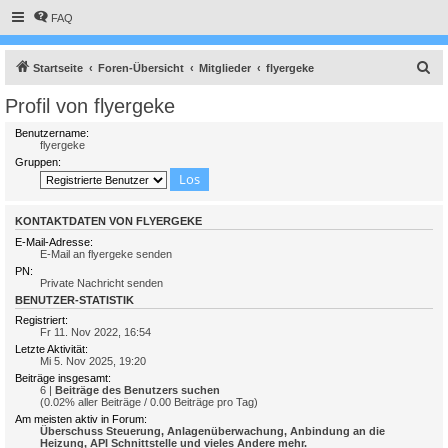
FAQ
S
Startseite
Foren-Übersicht
Mitglieder
flyergeke
u
Profil von flyergeke
c
Benutzername:
h
flyergeke
Gruppen:
e
KONTAKTDATEN VON FLYERGEKE
E-Mail-Adresse:
E-Mail an flyergeke senden
PN:
Private Nachricht senden
BENUTZER-STATISTIK
Registriert:
Fr 11. Nov 2022, 16:54
Letzte Aktivität:
Mi 5. Nov 2025, 19:20
Beiträge insgesamt:
6 |
Beiträge des Benutzers suchen
(0.02% aller Beiträge / 0.00 Beiträge pro Tag)
Am meisten aktiv in Forum:
Überschuss Steuerung, Anlagenüberwachung, Anbindung an die
Heizung, API Schnittstelle und vieles Andere mehr.