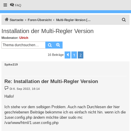
FAQ
S
Startseite
Foren-Übersicht
Multi-Regler-Version [ bis zu 6 Geräten an einem Raspberry Pi ]
u
Installation der Multi-Regler Version
c
Moderator:
Ulrich
h
Suche
Erweiterte Suche
e
1
2
Vorherige
16 Beiträge
Spike219
Re: Installation der Multi-Regler Version
B
Di 6. Sep 2022, 16:14
e
i
Hallo!
t
r
a
Ich stehe vor dem selbigen Problem. Auch nach Durchlesen der hier
g
geschriebenen Beiträge bekomme ich es einfach nicht hin. wenn ich die
1user.config.php ändern möchte über sudo mc
/var/www/html/1.user.config.php