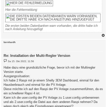
Hier die Fehlermeldung
Die ersten beiden Datenbanken warn vorhanden, die dritte habe ich
nach Anleitung hinzugefügt
c
bernhardh
Re: Installation der Multi-Regler Version
B
Sa 15. Okt 2022, 11:56
e
i
Habe dazu eine grundsätzliche Frage, bevor ich mit der Multiregler
t
Version starte.
r
a
Ausgangssituation:
g
Ich habe 2 Raspi mit je einem Shelly 3EM Dashboard, einmal für den
Hausberbrauch und einmal für die PV Anlage.
Diese möchte ich auf den Raspi der PV Anlage zusammenführen, da es
ein schnellerer Rapsi 4 ist.
Kann ich die user.config der PV Anlage zu 1.user.config umbenennen
und als 2.user.config die Datei aus dem anderen Raspi nehmen? Da
wären doch gleich alle Einstellungen eingetragen!?