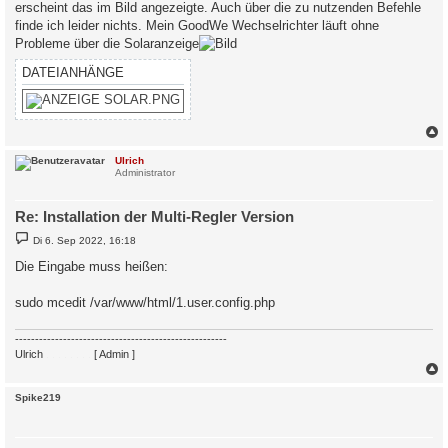
erscheint das im Bild angezeigte. Auch über die zu nutzenden Befehle
finde ich leider nichts. Mein GoodWe Wechselrichter läuft ohne
Probleme über die Solaranzeige
DATEIANHÄNGE
c
Ulrich
Administrator
Re: Installation der Multi-Regler Version
B
Di 6. Sep 2022, 16:18
e
i
Die Eingabe muss heißen:
t
r
a
sudo mcedit /var/www/html/1.user.config.php
g
-----------------------------------------------------
Ulrich
. . . . . . . .
[ Admin ]
c
Spike219