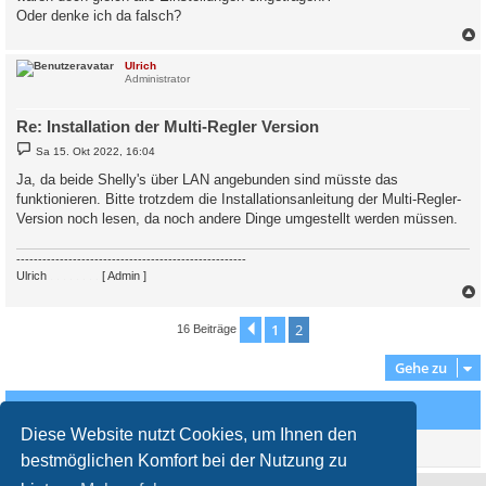
Oder denke ich da falsch?
c
Ulrich
Administrator
Re: Installation der Multi-Regler Version
B
Sa 15. Okt 2022, 16:04
e
i
Ja, da beide Shelly's über LAN angebunden sind müsste das
t
funktionieren. Bitte trotzdem die Installationsanleitung der Multi-Regler-
r
a
Version noch lesen, da noch andere Dinge umgestellt werden müssen.
g
-----------------------------------------------------
Ulrich
. . . . . . . .
[ Admin ]
c
1
2
Vorherige
16 Beiträge
Gehe zu
Wer ist online?
Diese Website nutzt Cookies, um Ihnen den
Mitglieder in diesem Forum: 0 Mitglieder und 0 Gäste
bestmöglichen Komfort bei der Nutzung zu