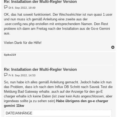
Re: Installation der Multi-Regler Version
B
Di 6. Sep 2022, 19:49
e
i
OK, das hat soweit funktioniert. Der Wechselrichter ist nun quasi 1.user
t
und nun muss ich gemäß Anleitung eine zweite aus der
r
a
.user.config.neu.php erstellen mit entsprechendem Namen. Den Rest
g
probiere ich dann am Freitag nach der Installation aus de Go-e Gemini
aus.
Vielen Dank für die Hilfe!
c
Spike219
Re: Installation der Multi-Regler Version
B
Fr 9. Sep 2022, 14:53
e
i
So, nun habe ich alles gemäß Anleitung gemacht. Jedoch habe ich nun
t
das Problem, dass ich nach dem Influx DB Schritt nach Save& Test die
r
a
Meldung Bad Gateway erhalte. auch auf der Anzeige für den go-E
g
charger erhalte ich keine Daten (ist zwar kein Auto angeschlossen, aber
irgendwas sollte ja zu sehen sein)
Habe übrigens den go-e charger
gemini 11kw
DATEIANHÄNGE