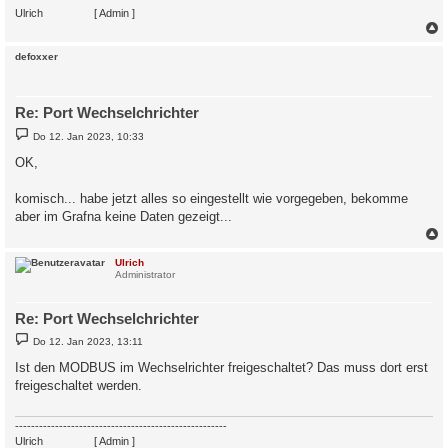
Ulrich
. . . . . . . .
[ Admin ]
c
defoxxer
Re: Port Wechselchrichter
B
Do 12. Jan 2023, 10:33
e
i
OK,
t
r
a
komisch... habe jetzt alles so eingestellt wie vorgegeben, bekomme
g
aber im Grafna keine Daten gezeigt...
c
Ulrich
Administrator
Re: Port Wechselchrichter
B
Do 12. Jan 2023, 13:11
e
i
Ist den MODBUS im Wechselrichter freigeschaltet? Das muss dort erst
t
freigeschaltet werden.
r
a
g
-----------------------------------------------------
Ulrich
. . . . . . . .
[ Admin ]