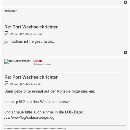
c
defoxxer
Re: Port Wechselchrichter
B
Do 12. Jan 2023, 19:12
e
i
ja, modbus ist freigeschaltet...
t
r
a
g
c
Ulrich
Administrator
Re: Port Wechselchrichter
B
Do 12. Jan 2023, 19:27
e
i
Dann gebe bitte einmal auf der Konsole folgendes ein:
t
r
a
nmap -p 502 <ip-des-Wechselrichters>
g
und schaue bitte auch einmal in die LOG Datei:
/var/www/log/solaranzeige.log
-----------------------------------------------------