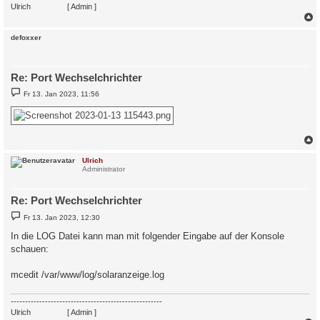
Ulrich
. . . . . . . .
[ Admin ]
c
defoxxer
Re: Port Wechselchrichter
B
Fr 13. Jan 2023, 11:56
e
i
t
r
a
g
c
Ulrich
Administrator
Re: Port Wechselchrichter
B
Fr 13. Jan 2023, 12:30
e
i
In die LOG Datei kann man mit folgender Eingabe auf der Konsole
t
schauen:
r
a
g
mcedit /var/www/log/solaranzeige.log
-----------------------------------------------------
Ulrich
. . . . . . . .
[ Admin ]