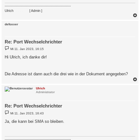
-----------------------------------------------------
Ulrich
. . . . . . . .
[ Admin ]
c
defoxxer
Re: Port Wechselchrichter
B
Mi 11. Jan 2023, 16:15
e
i
Hi Ulrich, ich danke dir!
t
r
a
g
Die Adresse ist dann auch die drei wie in der Dokument angegeben?
c
Ulrich
Administrator
Re: Port Wechselchrichter
B
Mi 11. Jan 2023, 16:43
e
i
Ja, die kann bei SMA so bleiben.
t
r
a
g
-----------------------------------------------------