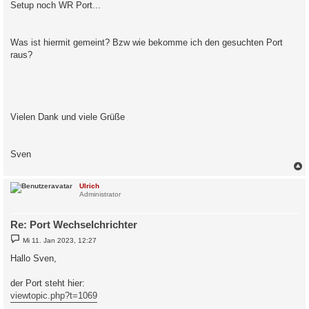
Setup noch WR Port...
Was ist hiermit gemeint? Bzw wie bekomme ich den gesuchten Port
raus?
Vielen Dank und viele Grüße
Sven
c
Ulrich
Administrator
Re: Port Wechselchrichter
B
Mi 11. Jan 2023, 12:27
e
i
Hallo Sven,
t
r
a
der Port steht hier:
g
viewtopic.php?t=1069