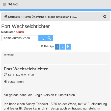
FAQ
S
Startseite
Foren-Übersicht
Image Installation [ Single-Regler Version ]
u
Port Wechselchrichter
c
Moderator:
Ulrich
h
Suche
Erweiterte Suche
e
1
2
Nächste
11 Beiträge
defoxxer
Port Wechselchrichter
B
Mi 11. Jan 2023, 11:41
e
i
Hi zusammen,
t
r
a
g
bin gerade dabei die Single Version zu installieren...
Ich habe einen Sunny Tripower 15-50 an der Wand, mit WIFI einbindung
und fester IP. Diese kann ich im Setup auch eintragen. nur steht im