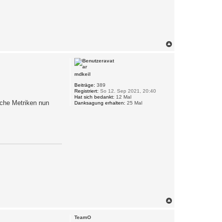
N
a
c
h
o
mdkeil
b
e
Beiträge:
389
Registriert:
So 12. Sep 2021, 20:40
n
Hat sich bedankt:
12 Mal
iche Metriken nun
Danksagung erhalten:
25 Mal
N
a
c
TeamO
h