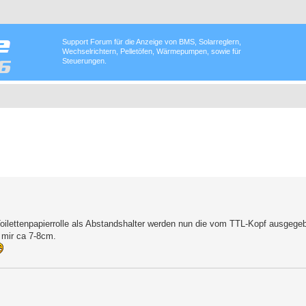
Support Forum für die Anzeige von BMS, Solarreglern,
Wechselrichtern, Pelletöfen, Wärmepumpen, sowie für
Steuerungen.
 Toilettenpapierrolle als Abstandshalter werden nun die vom TTL-Kopf ausgeg
 mir ca 7-8cm.