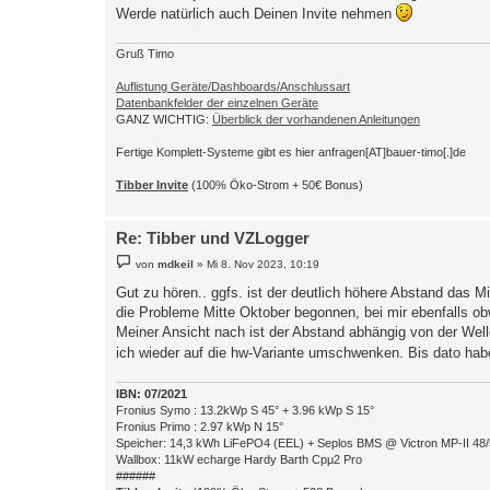
Werde natürlich auch Deinen Invite nehmen
Gruß Timo
Auflistung Geräte/Dashboards/Anschlussart
Datenbankfelder der einzelnen Geräte
GANZ WICHTIG:
Überblick der vorhandenen Anleitungen
Fertige Komplett-Systeme gibt es hier anfragen[AT]bauer-timo[.]de
Tibber Invite
(100% Öko-Strom + 50€ Bonus)
Re: Tibber und VZLogger
B
von
mdkeil
»
Mi 8. Nov 2023, 10:19
e
i
Gut zu hören.. ggfs. ist der deutlich höhere Abstand das Mi
t
die Probleme Mitte Oktober begonnen, bei mir ebenfalls obw
r
a
Meiner Ansicht nach ist der Abstand abhängig von der Welle
g
ich wieder auf die hw-Variante umschwenken. Bis dato hab
IBN: 07/2021
Fronius Symo : 13.2kWp S 45° + 3.96 kWp S 15°
Fronius Primo : 2.97 kWp N 15°
Speicher: 14,3 kWh LiFePO4 (EEL) + Seplos BMS @ Victron MP-II 48
Wallbox: 11kW echarge Hardy Barth Cpμ2 Pro
######