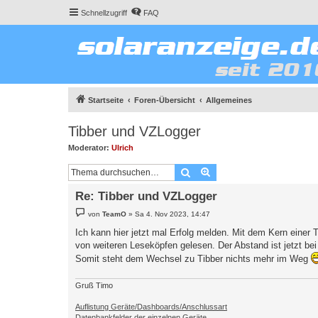
Schnellzugriff
FAQ
Startseite
Foren-Übersicht
Allgemeines
Tibber und VZLogger
Moderator:
Ulrich
Suche
Erweiterte Suche
Re: Tibber und VZLogger
B
von
TeamO
»
Sa 4. Nov 2023, 14:47
e
i
Ich kann hier jetzt mal Erfolg melden. Mit dem Kern einer
t
von weiteren Leseköpfen gelesen. Der Abstand ist jetzt bei
r
a
Somit steht dem Wechsel zu Tibber nichts mehr im Weg
g
Gruß Timo
Auflistung Geräte/Dashboards/Anschlussart
Datenbankfelder der einzelnen Geräte