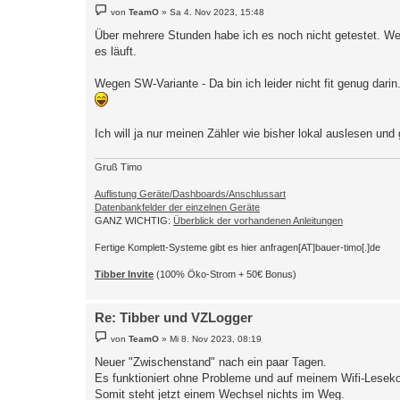
B
von
TeamO
»
Sa 4. Nov 2023, 15:48
e
i
Über mehrere Stunden habe ich es noch nicht getestet. We
t
es läuft.
r
a
g
Wegen SW-Variante - Da bin ich leider nicht fit genug dar
Ich will ja nur meinen Zähler wie bisher lokal auslesen un
Gruß Timo
Auflistung Geräte/Dashboards/Anschlussart
Datenbankfelder der einzelnen Geräte
GANZ WICHTIG:
Überblick der vorhandenen Anleitungen
Fertige Komplett-Systeme gibt es hier anfragen[AT]bauer-timo[.]de
Tibber Invite
(100% Öko-Strom + 50€ Bonus)
Re: Tibber und VZLogger
B
von
TeamO
»
Mi 8. Nov 2023, 08:19
e
i
Neuer "Zwischenstand" nach ein paar Tagen.
t
Es funktioniert ohne Probleme und auf meinem Wifi-Leseko
r
a
Somit steht jetzt einem Wechsel nichts im Weg.
g