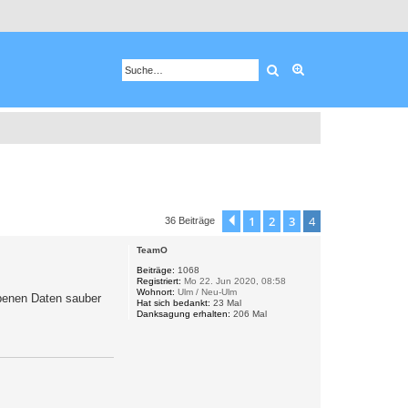
Suche
Erweiterte Suche
1
2
3
4
Vorherige
36 Beiträge
TeamO
Beiträge:
1068
Registriert:
Mo 22. Jun 2020, 08:58
Wohnort:
Ulm / Neu-Ulm
ebenen Daten sauber
Hat sich bedankt:
23 Mal
Danksagung erhalten:
206 Mal