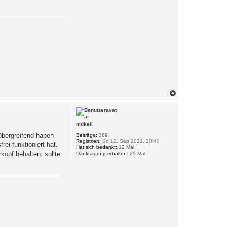
N
a
c
h
o
mdkeil
b
 übergreifend haben
e
Beiträge:
389
Registriert:
So 12. Sep 2021, 20:40
n
ei funktioniert hat.
Hat sich bedankt:
12 Mal
kopf behalten, sollte
Danksagung erhalten:
25 Mal