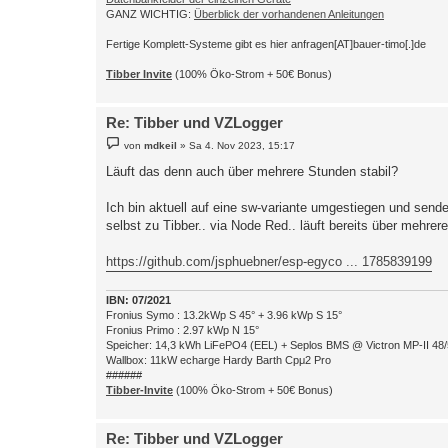
GANZ WICHTIG:
Überblick der vorhandenen Anleitungen
Fertige Komplett-Systeme gibt es hier anfragen[AT]bauer-timo[.]de
Tibber Invite
(100% Öko-Strom + 50€ Bonus)
Re: Tibber und VZLogger
B
von
mdkeil
»
Sa 4. Nov 2023, 15:17
e
i
Läuft das denn auch über mehrere Stunden stabil?
t
r
a
Ich bin aktuell auf eine sw-variante umgestiegen und send
g
selbst zu Tibber.. via Node Red.. läuft bereits über mehrere
https://github.com/jsphuebner/esp-egyco ... 1785839199
IBN: 07/2021
Fronius Symo : 13.2kWp S 45° + 3.96 kWp S 15°
Fronius Primo : 2.97 kWp N 15°
Speicher: 14,3 kWh LiFePO4 (EEL) + Seplos BMS @ Victron MP-II 48
Wallbox: 11kW echarge Hardy Barth Cpμ2 Pro
######
Tibber-Invite
(100% Öko-Strom + 50€ Bonus)
Re: Tibber und VZLogger