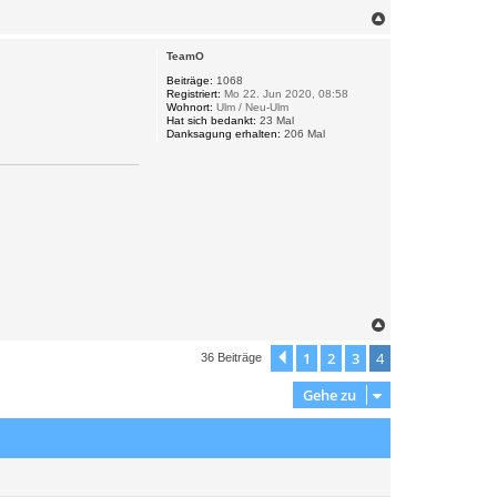
N
a
c
TeamO
h
o
Beiträge:
1068
Registriert:
Mo 22. Jun 2020, 08:58
b
Wohnort:
Ulm / Neu-Ulm
e
Hat sich bedankt:
23 Mal
n
Danksagung erhalten:
206 Mal
N
a
c
1
2
3
4
Vorherige
36 Beiträge
h
o
Gehe zu
b
e
n