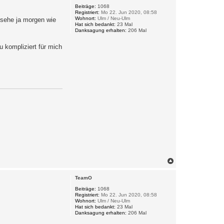
o
Beiträge:
1068
Registriert:
Mo 22. Jun 2020, 08:58
b
Wohnort:
Ulm / Neu-Ulm
 sehe ja morgen wie
e
Hat sich bedankt:
23 Mal
n
Danksagung erhalten:
206 Mal
u kompliziert für mich
N
a
c
TeamO
h
o
Beiträge:
1068
Registriert:
Mo 22. Jun 2020, 08:58
b
Wohnort:
Ulm / Neu-Ulm
e
Hat sich bedankt:
23 Mal
n
Danksagung erhalten:
206 Mal