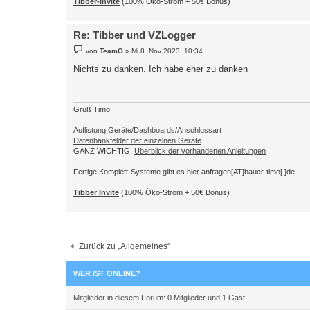
Tibber-Invite
(100% Öko-Strom + 50€ Bonus)
Re: Tibber und VZLogger
B
von
TeamO
»
Mi 8. Nov 2023, 10:34
e
i
Nichts zu danken. Ich habe eher zu danken
t
r
a
g
Gruß Timo
Auflistung Geräte/Dashboards/Anschlussart
Datenbankfelder der einzelnen Geräte
GANZ WICHTIG:
Überblick der vorhandenen Anleitungen
Fertige Komplett-Systeme gibt es hier anfragen[AT]bauer-timo[.]de
Tibber Invite
(100% Öko-Strom + 50€ Bonus)
Zurück zu „Allgemeines“
WER IST ONLINE?
Mitglieder in diesem Forum: 0 Mitglieder und 1 Gast