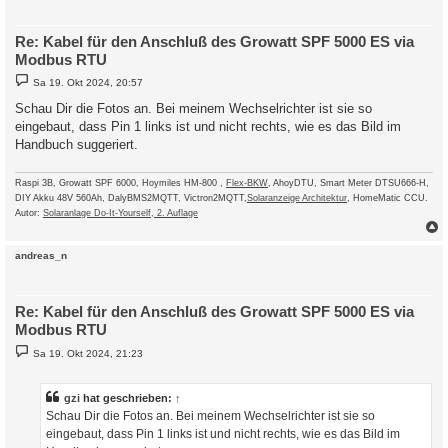
Re: Kabel für den Anschluß des Growatt SPF 5000 ES via
Modbus RTU
B
Sa 19. Okt 2024, 20:57
e
i
Schau Dir die Fotos an. Bei meinem Wechselrichter ist sie so
t
eingebaut, dass Pin 1 links ist und nicht rechts, wie es das Bild im
r
a
Handbuch suggeriert.
g
Raspi 3B, Growatt SPF 6000, Hoymiles HM-800 ,
Flex-BKW
, AhoyDTU, Smart Meter DTSU666-H,
DIY Akku 48V 560Ah, DalyBMS2MQTT, Victron2MQTT,
Solaranzeige Architektur
, HomeMatic CCU.
Autor:
Solaranlage Do-It-Yourself, 2. Auflage
c
andreas_n
Re: Kabel für den Anschluß des Growatt SPF 5000 ES via
Modbus RTU
B
Sa 19. Okt 2024, 21:23
e
i
t
r
gzi
hat geschrieben:
↑
a
Schau Dir die Fotos an. Bei meinem Wechselrichter ist sie so
g
eingebaut, dass Pin 1 links ist und nicht rechts, wie es das Bild im