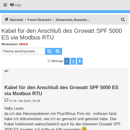
FAQ
S
Startseite
Foren-Übersicht
Dokumente, Bauanleitungen und How To's
u
Kabel für den Anschluß des Growatt SPF 5000
c
ES via Modbus RTU
h
Moderator:
Ulrich
e
Suche
Erweiterte Suche
1
2
Nächste
17 Beiträge
gzi
Kabel für den Anschluß des Growatt SPF 5000 ES
via Modbus RTU
B
Fr 18. Okt 2024, 20:29
e
i
Hallo Leute,
t
da ich das Herumprobieren mit Plus/Minus Pins etc. mühsam fand,
r
a
habe ich dokumentiert, wie ich es gemacht und getestet habe. Das
g
Kabel funktioniert wahrscheinlich auch für den kleineren Growatt SPF
3500 ES Inverter. Ich hoffe es hilft jemandem