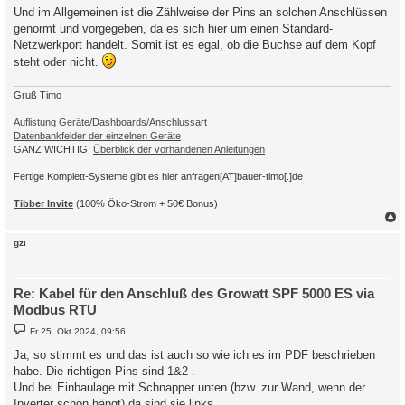
Und im Allgemeinen ist die Zählweise der Pins an solchen Anschlüssen
genormt und vorgegeben, da es sich hier um einen Standard-
Netzwerkport handelt. Somit ist es egal, ob die Buchse auf dem Kopf
steht oder nicht.
Gruß Timo
Auflistung Geräte/Dashboards/Anschlussart
Datenbankfelder der einzelnen Geräte
GANZ WICHTIG:
Überblick der vorhandenen Anleitungen
Fertige Komplett-Systeme gibt es hier anfragen[AT]bauer-timo[.]de
Tibber Invite
(100% Öko-Strom + 50€ Bonus)
c
gzi
Re: Kabel für den Anschluß des Growatt SPF 5000 ES via
Modbus RTU
B
Fr 25. Okt 2024, 09:56
e
i
Ja, so stimmt es und das ist auch so wie ich es im PDF beschrieben
t
habe. Die richtigen Pins sind 1&2 .
r
a
Und bei Einbaulage mit Schnapper unten (bzw. zur Wand, wenn der
g
Inverter schön hängt) da sind sie links.