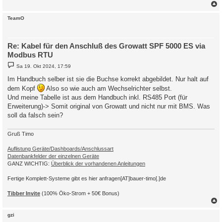
c
TeamO
Re: Kabel für den Anschluß des Growatt SPF 5000 ES via
Modbus RTU
B
Sa 19. Okt 2024, 17:59
e
i
Im Handbuch selber ist sie die Buchse korrekt abgebildet. Nur halt auf
t
dem Kopf
r
Also so wie auch am Wechselrichter selbst.
a
Und meine Tabelle ist aus dem Handbuch inkl. RS485 Port (für
g
Erweiterung)-> Somit original von Growatt und nicht nur mit BMS. Was
soll da falsch sein?
Gruß Timo
Auflistung Geräte/Dashboards/Anschlussart
Datenbankfelder der einzelnen Geräte
GANZ WICHTIG:
Überblick der vorhandenen Anleitungen
Fertige Komplett-Systeme gibt es hier anfragen[AT]bauer-timo[.]de
Tibber Invite
(100% Öko-Strom + 50€ Bonus)
c
gzi