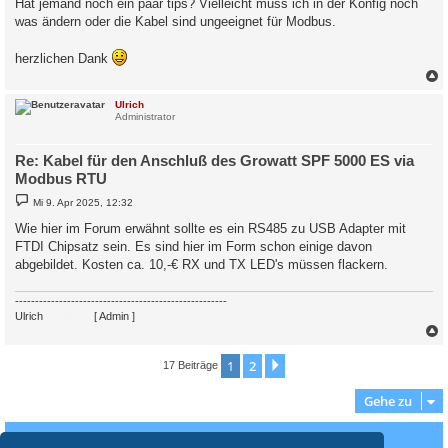
Hat jemand noch ein paar tips? Vielleicht muss ich in der Konfig noch
was ändern oder die Kabel sind ungeeignet für Modbus.
herzlichen Dank
c
Ulrich
Administrator
Re: Kabel für den Anschluß des Growatt SPF 5000 ES via
Modbus RTU
B
Mi 9. Apr 2025, 12:32
e
i
Wie hier im Forum erwähnt sollte es ein RS485 zu USB Adapter mit
t
FTDI Chipsatz sein. Es sind hier im Form schon einige davon
r
a
abgebildet. Kosten ca. 10,-€ RX und TX LED's müssen flackern.
g
-----------------------------------------------------
Ulrich
. . . . . . . .
[ Admin ]
c
1
2
Nächste
17 Beiträge
Gehe zu
Wer ist online?