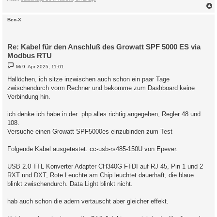
c
Ben-X
Re: Kabel für den Anschluß des Growatt SPF 5000 ES via
Modbus RTU
B
Mi 9. Apr 2025, 11:01
e
i
Hallöchen, ich sitze inzwischen auch schon ein paar Tage
t
zwischendurch vorm Rechner und bekomme zum Dashboard keine
r
a
Verbindung hin.
g
ich denke ich habe in der .php alles richtig angegeben, Regler 48 und
108.
Versuche einen Growatt SPF5000es einzubinden zum Test
Folgende Kabel ausgetestet: cc-usb-rs485-150U von Epever.
USB 2.0 TTL Konverter Adapter CH340G FTDI auf RJ 45, Pin 1 und 2
RXT und DXT, Rote Leuchte am Chip leuchtet dauerhaft, die blaue
blinkt zwischendurch. Data Light blinkt nicht.
hab auch schon die adern vertauscht aber gleicher effekt.