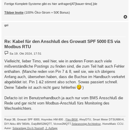
Fertige Komplett-Systeme gibt es hier anfragen[AT]bauer-timo[.]de
Tibber Invite
(100% Öko-Strom + 50€ Bonus)
c
gzi
Re: Kabel für den Anschluß des Growatt SPF 5000 ES via
Modbus RTU
B
Sa 19. Okt 2024, 17:51
e
i
Vielleicht, lieber Timo, weil hier, wie in anderen Foren auch viele
t
mißverständliche Postings zu finden sind, die zum Teil halt auch Fehler
r
a
enthalten. (Manche reden von Pin 7 & 8, weil sie, wie ich übrigens
g
Anfang auch, übersehen haben, dass die Buchse im Handbuch verkehrt
abgebildet ist. Pin 1 &2 stimmt also schon. Sowas passiert schnell.
Deine Tabelle ist auch nicht ganz fehlerfrei
)
Defacto ist im Benutzerhandbuch ja auch nur vom BMS Ansschluß die
Rede und gar nicht vom Modbus-Anschluß fürs Monitoring des
Wechselrichters.
Raspi 3B, Growatt SPF 6000, Hoymiles HM-800 ,
Flex-BKW
, AhoyDTU, Smart Meter DTSU666-H,
DIY Akku 48V 560Ah, DalyBMS2MQTT, Victron2MQTT,
Solaranzeige Architektur
, HomeMatic CCU.
Autor:
Solaranlage Do-It-Yourself, 2. Auflage