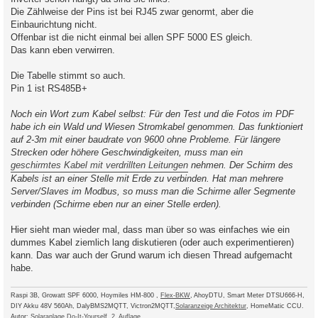
Die Zählweise der Pins ist bei RJ45 zwar genormt, aber die
Einbaurichtung nicht.
Offenbar ist die nicht einmal bei allen SPF 5000 ES gleich.
Das kann eben verwirren.
Die Tabelle stimmt so auch.
Pin 1 ist RS485B+
Noch ein Wort zum Kabel selbst: Für den Test und die Fotos im PDF
habe ich ein Wald und Wiesen Stromkabel genommen. Das funktioniert
auf 2-3m mit einer baudrate von 9600 ohne Probleme. Für längere
Strecken oder höhere Geschwindigkeiten, muss man ein
geschirmtes Kabel mit verdrillten Leitungen
nehmen. Der Schirm des
Kabels ist an einer Stelle mit Erde zu verbinden. Hat man mehrere
Server/Slaves im Modbus, so muss man die Schirme aller Segmente
verbinden (Schirme eben nur an einer Stelle erden).
Hier sieht man wieder mal, dass man über so was einfaches wie ein
dummes Kabel ziemlich lang diskutieren (oder auch experimentieren)
kann. Das war auch der Grund warum ich diesen Thread aufgemacht
habe.
Raspi 3B, Growatt SPF 6000, Hoymiles HM-800 ,
Flex-BKW
, AhoyDTU, Smart Meter DTSU666-H,
DIY Akku 48V 560Ah, DalyBMS2MQTT, Victron2MQTT,
Solaranzeige Architektur
, HomeMatic CCU.
Autor:
Solaranlage Do-It-Yourself, 2. Auflage