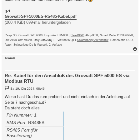
gzi
Growatt-SPF5000ES-RS485-Kabel.pdf
(260.4 KiB) 699-mal heruntergeladen
Raspi 3B, Growatt SPF 6000, Hoymiles HM-800 ,
Flex-BKW
, AhoyDTU, Smart Meter DTSU666-H,
DIY Akku 48V 560Ah, DalyBMS2MQTT, Victron2MQTT,
Solaranzeige Architektur
, HomeMatic CCU.
Autor:
Solaranlage Do-It-Yourself, 2. Auflage
c
TeamO
Re: Kabel für den Anschluß des Growatt SPF 5000 ES via
Modbus RTU
B
Sa 19. Okt 2024, 08:46
e
i
Wieso hast Du das rum probiert und nicht einfach in der Anleitung auf
t
Seite 7 nachgeschaut?
r
a
Da steht doch alles
g
Pin Nummer
1
BMS Port
RS485B
RS485 Port (für
Erweiterung)