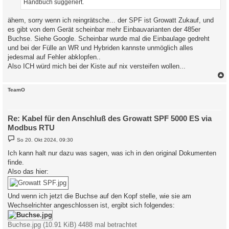
Handbuch suggeriert.
ähem, sorry wenn ich reingrätsche... der SPF ist Growatt Zukauf, und
es gibt von dem Gerät scheinbar mehr Einbauvarianten der 485er
Buchse. Siehe Google. Scheinbar wurde mal die Einbaulage gedreht
und bei der Fülle an WR und Hybriden kannste unmöglich alles
jedesmal auf Fehler abklopfen..
Also ICH würd mich bei der Kiste auf nix versteifen wollen...
c
TeamO
Re: Kabel für den Anschluß des Growatt SPF 5000 ES via
Modbus RTU
B
So 20. Okt 2024, 09:30
e
i
Ich kann halt nur dazu was sagen, was ich in den original Dokumenten
t
finde.
r
a
Also das hier:
g
Und wenn ich jetzt die Buchse auf den Kopf stelle, wie sie am
Wechselrichter angeschlossen ist, ergibt sich folgendes:
Buchse.jpg (10.91 KiB) 4488 mal betrachtet