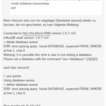
create database solaranzeige
quit
Beim Versuch eine von mir angelegte Datenbank (aurora) wieder zu
löschen, bin ich gescheitert, es kam folgende Meldung:
Connected to
http://localhost:8086
version 1.6.7~rc0
InfluxDB shell version: 1.6.7~rc0
> delete database aurora
ERR: error parsing query: found DATABASE, expected FROM, WHERE
at line 1, char 8
Warning: It is possible this error is due to not setting a database.
Please set a database with the command "use <database>".[/i][/i][/i]
auch das versucht:
> use aurora
Using database aurora
> delete database aurora
ERR: error parsing query: found DATABASE, expected FROM, WHERE
at line 1, char 8
Was mache ich da falsch?