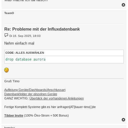
c
TeamO
Re: Probleme mit der Influxdatenbank
B
Di 16. Sep 2025, 18:03
e
i
Nehm einfach mal
t
r
a
CODE:
ALLES AUSWÄHLEN
g
drop database aurora
Gruß Timo
Auflistung Geräte/Dashboards/Anschlussart
Datenbankfelder der einzelnen Geräte
GANZ WICHTIG:
Überblick der vorhandenen Anleitungen
Fertige Komplett-Systeme gibt es hier anfragen[AT]bauer-timo[.]de
Tibber Invite
(100% Öko-Strom + 50€ Bonus)
c
Inntaler