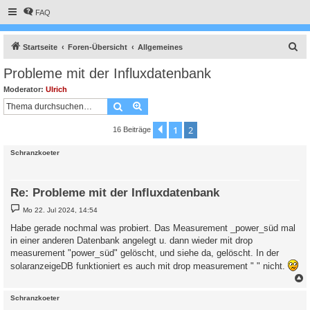
FAQ
S
Startseite
Foren-Übersicht
Allgemeines
u
Probleme mit der Influxdatenbank
c
Moderator:
Ulrich
h
Suche
Erweiterte Suche
e
1
2
Vorherige
16 Beiträge
Schranzkoeter
Re: Probleme mit der Influxdatenbank
B
Mo 22. Jul 2024, 14:54
e
i
Habe gerade nochmal was probiert. Das Measurement _power_süd mal
t
in einer anderen Datenbank angelegt u. dann wieder mit drop
r
a
measurement "power_süd" gelöscht, und siehe da, gelöscht. In der
g
solaranzeigeDB funktioniert es auch mit drop measurement " " nicht.
c
Schranzkoeter