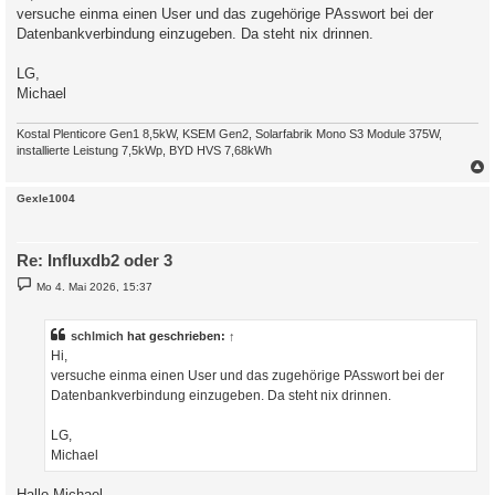
versuche einma einen User und das zugehörige PAsswort bei der
r
a
Datenbankverbindung einzugeben. Da steht nix drinnen.
g
LG,
Michael
Kostal Plenticore Gen1 8,5kW, KSEM Gen2, Solarfabrik Mono S3 Module 375W,
installierte Leistung 7,5kWp, BYD HVS 7,68kWh
c
Gexle1004
Re: Influxdb2 oder 3
B
Mo 4. Mai 2026, 15:37
e
i
t
r
schlmich
hat geschrieben:
↑
a
Hi,
g
versuche einma einen User und das zugehörige PAsswort bei der
Datenbankverbindung einzugeben. Da steht nix drinnen.
LG,
Michael
Hallo Michael