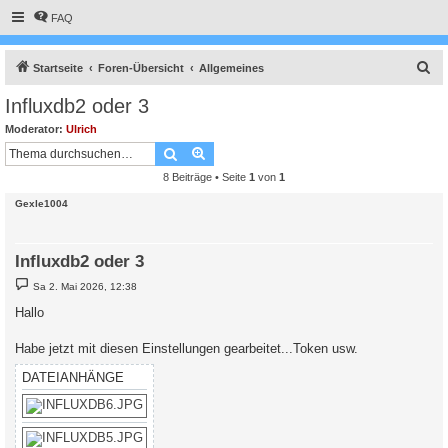
FAQ
S
Startseite
Foren-Übersicht
Allgemeines
u
Influxdb2 oder 3
c
Moderator:
Ulrich
h
Suche
Erweiterte Suche
e
8 Beiträge • Seite
1
von
1
Gexle1004
Influxdb2 oder 3
B
Sa 2. Mai 2026, 12:38
e
i
Hallo
t
r
a
Habe jetzt mit diesen Einstellungen gearbeitet...Token usw.
g
DATEIANHÄNGE