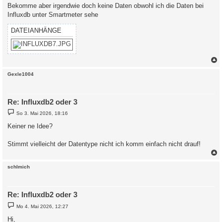
i
Bekomme aber irgendwie doch keine Daten obwohl ich die Daten bei
t
Influxdb unter Smartmeter sehe
r
a
g
DATEIANHÄNGE
c
Gexle1004
Re: Influxdb2 oder 3
B
So 3. Mai 2026, 18:16
e
i
Keiner ne Idee?
t
r
a
Stimmt vielleicht der Datentype nicht ich komm einfach nicht drauf!
g
c
schlmich
Re: Influxdb2 oder 3
B
Mo 4. Mai 2026, 12:27
e
i
Hi,
t