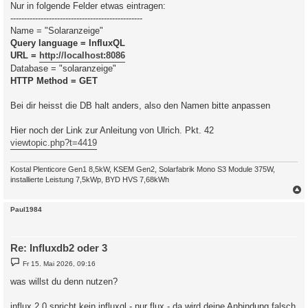
Nur in folgende Felder etwas eintragen:
------------------------------------------------
Name = "Solaranzeige"
Query language = InfluxQL
URL =
http://localhost:8086
Database = "solaranzeige"
HTTP Method = GET
Bei dir heisst die DB halt anders, also den Namen bitte anpassen
Hier noch der Link zur Anleitung von Ulrich. Pkt. 42
viewtopic.php?t=4419
Kostal Plenticore Gen1 8,5kW, KSEM Gen2, Solarfabrik Mono S3 Module 375W,
installierte Leistung 7,5kWp, BYD HVS 7,68kWh
c
Paul1984
Re: Influxdb2 oder 3
B
Fr 15. Mai 2026, 09:16
e
i
was willst du denn nutzen?
t
r
a
influx 2.0 spricht kein influxql - nur flux - da wird deine Anbindung falsch