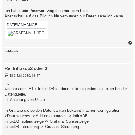
Ich habe kein Passwort vergeben nur beim Login
Aber schau auf das Bild ich bin verbunden nur Daten sehe ich keine..
DATEIANHÄNGE
c
schlmich
Re: Influxdb2 oder 3
B
Di 5. Mai 2026, 08:47
e
i
Hi,
t
wenn es eine V1.x Influx DB ist dann bitte folgendes einstellen bei der
r
a
Datenquelle.
g
Lt. Anleitung von Ulrich:
In Grafana die beiden Datenbanken bekannt machen Configuration-
>Data sources -> Add data sources -> InfluxDB
influxDB: solaranzeige -> Grafana: Solaranzeige
influxDB: steuerung -> Grafana: Steuerung