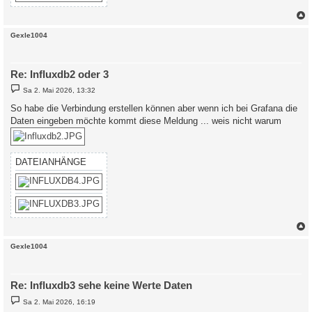
c
Gexle1004
Re: Influxdb2 oder 3
B
Sa 2. Mai 2026, 13:32
e
i
So habe die Verbindung erstellen können aber wenn ich bei Grafana die
t
Daten eingeben möchte kommt diese Meldung ... weis nicht warum
r
a
g
DATEIANHÄNGE
c
Gexle1004
Re: Influxdb3 sehe keine Werte Daten
B
Sa 2. Mai 2026, 16:19
e