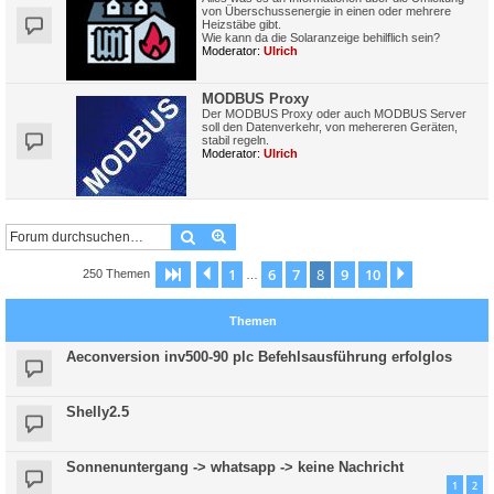
von Überschussenergie in einen oder mehrere
Heizstäbe gibt.
Wie kann da die Solaranzeige behilflich sein?
Moderator:
Ulrich
MODBUS Proxy
Der MODBUS Proxy oder auch MODBUS Server
soll den Datenverkehr, von mehereren Geräten,
stabil regeln.
Moderator:
Ulrich
Suche
Erweiterte Suche
1
6
7
8
9
10
Seite
8
Vorherige
von
10
Nächste
250 Themen
…
Themen
Aeconversion inv500-90 plc Befehlsausführung erfolglos
Shelly2.5
Sonnenuntergang -> whatsapp -> keine Nachricht
1
2