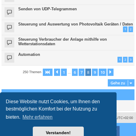
Senden von UDP-Telegrammen
Steuerung und Auswertung von Photovoltaik Geräten / Daten
1
2
Steuerung Verbraucher der Anlage mithilfe von
Wetterstationsdaten
Automation
1
2
3
1
6
7
8
9
10
Seite
8
Vorherige
von
10
Nächste
250 Themen
…
Gehe zu
Wer ist online?
Diese Website nutzt Cookies, um Ihnen den
Mitglieder in diesem Forum: 0 Mitglieder und 0 Gäste
bestmöglichen Komfort bei der Nutzung zu
bieten.
Mehr erfahren
Impressum
Das Team
Alle Zeiten sind
UTC+02:00
Nutzungsbedingungen
Datenschutzerklärung
Powered by
phpBB
® Forum Software © phpBB Limited
Verstanden!
Deutsche Übersetzung durch
phpBB.de