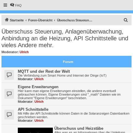
FAQ
S
Startseite
Foren-Übersicht
Überschuss Steuerung, Anlagenüberwachung, Anbindung an die Heizung, API Schnittstelle und vieles Andere mehr.
u
Überschuss Steuerung, Anlagenüberwachung,
c
Anbindung an die Heizung, API Schnittstelle und
h
vieles Andere mehr.
e
Moderator:
Ulrich
Forum
MQTT und der Rest der Welt
Die Verbindung zum Smart Home und Internet der Dinge (IoT)
Moderator:
Ulrich
Eigene Erweiterungen
Hier kann man eigene Erweiterungen einstellen, die andere eventuell
gebrauchen können. Eigene Erweiterungen sind "_math" Dateien wie im
Dokument "Eigene Erweiterungen" beschrieben.
Moderator:
Ulrich
API Schnittstelle
Mit Hilfe der API Schnittstelle können Daten in die Solaranzeigen Datenbanken
geschrieben werden.
Moderator:
Ulrich
Überschuss und Heizstäbe
Alles was es an Informationen über die Umleitung