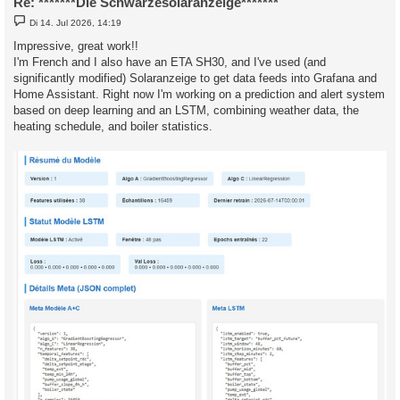
Re: *******Die Schwarzesolaranzeige*******
B
Di 14. Jul 2026, 14:19
e
i
Impressive, great work!!
t
I'm French and I also have an ETA SH30, and I've used (and
r
a
significantly modified) Solaranzeige to get data feeds into Grafana and
g
Home Assistant. Right now I'm working on a prediction and alert system
based on deep learning and an LSTM, combining weather data, the
heating schedule, and boiler statistics.