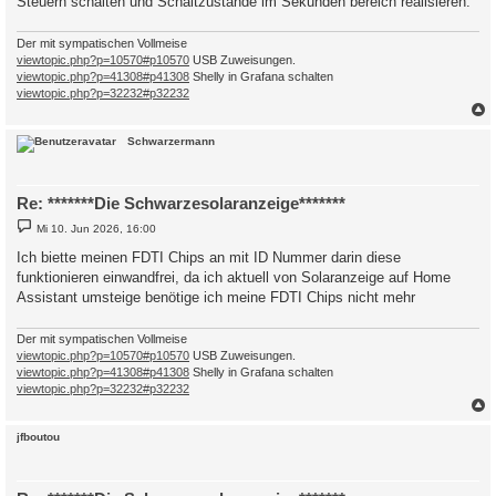
Steuern schalten und Schaltzustände im Sekunden bereich realisieren.
Der mit sympatischen Vollmeise
viewtopic.php?p=10570#p10570
USB Zuweisungen.
viewtopic.php?p=41308#p41308
Shelly in Grafana schalten
viewtopic.php?p=32232#p32232
c
Schwarzermann
Re: *******Die Schwarzesolaranzeige*******
B
Mi 10. Jun 2026, 16:00
e
i
Ich biette meinen FDTI Chips an mit ID Nummer darin diese
t
funktionieren einwandfrei, da ich aktuell von Solaranzeige auf Home
r
a
Assistant umsteige benötige ich meine FDTI Chips nicht mehr
g
Der mit sympatischen Vollmeise
viewtopic.php?p=10570#p10570
USB Zuweisungen.
viewtopic.php?p=41308#p41308
Shelly in Grafana schalten
viewtopic.php?p=32232#p32232
c
jfboutou