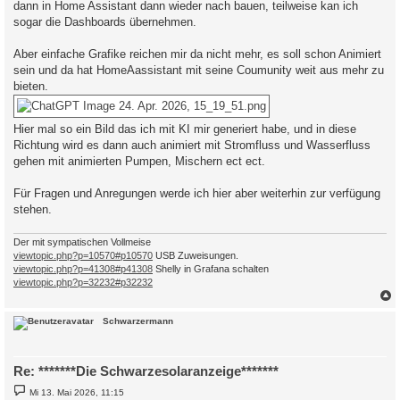
dann in Home Assistant dann wieder nach bauen, teilweise kan ich
sogar die Dashboards übernehmen.
Aber einfache Grafike reichen mir da nicht mehr, es soll schon Animiert
sein und da hat HomeAassistant mit seine Coumunity weit aus mehr zu
bieten.
Hier mal so ein Bild das ich mit KI mir generiert habe, und in diese
Richtung wird es dann auch animiert mit Stromfluss und Wasserfluss
gehen mit animierten Pumpen, Mischern ect ect.
Für Fragen und Anregungen werde ich hier aber weiterhin zur verfügung
stehen.
Der mit sympatischen Vollmeise
viewtopic.php?p=10570#p10570
USB Zuweisungen.
viewtopic.php?p=41308#p41308
Shelly in Grafana schalten
viewtopic.php?p=32232#p32232
c
Schwarzermann
Re: *******Die Schwarzesolaranzeige*******
B
Mi 13. Mai 2026, 11:15
e