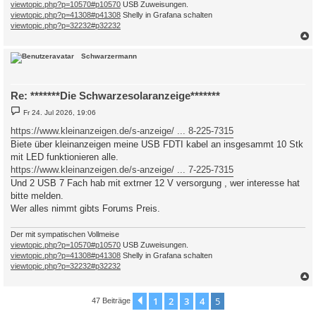
viewtopic.php?p=10570#p10570
USB Zuweisungen.
viewtopic.php?p=41308#p41308
Shelly in Grafana schalten
viewtopic.php?p=32232#p32232
c
Schwarzermann
Re: *******Die Schwarzesolaranzeige*******
B
Fr 24. Jul 2026, 19:06
e
i
https://www.kleinanzeigen.de/s-anzeige/ ... 8-225-7315
t
Biete über kleinanzeigen meine USB FDTI kabel an insgesammt 10 Stk
r
a
mit LED funktionieren alle.
g
https://www.kleinanzeigen.de/s-anzeige/ ... 7-225-7315
Und 2 USB 7 Fach hab mit extrner 12 V versorgung , wer interesse hat
bitte melden.
Wer alles nimmt gibts Forums Preis.
Der mit sympatischen Vollmeise
viewtopic.php?p=10570#p10570
USB Zuweisungen.
viewtopic.php?p=41308#p41308
Shelly in Grafana schalten
viewtopic.php?p=32232#p32232
c
1
2
3
4
5
Vorherige
47 Beiträge