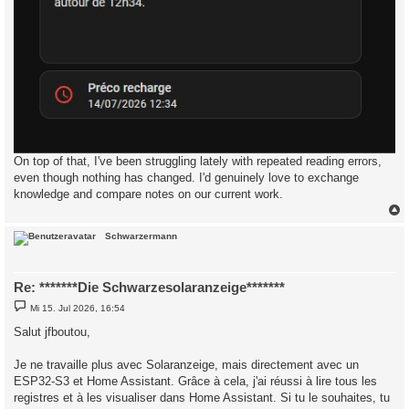
On top of that, I've been struggling lately with repeated reading errors,
even though nothing has changed. I'd genuinely love to exchange
knowledge and compare notes on our current work.
c
Schwarzermann
Re: *******Die Schwarzesolaranzeige*******
B
Mi 15. Jul 2026, 16:54
e
i
Salut jfboutou,
t
r
a
Je ne travaille plus avec Solaranzeige, mais directement avec un
g
ESP32-S3 et Home Assistant. Grâce à cela, j'ai réussi à lire tous les
registres et à les visualiser dans Home Assistant. Si tu le souhaites, tu