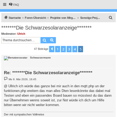
FAQ
S
Startseite
Foren-Übersicht
Projekte von Mitgliedern
Sonstige Projekte von Mitgliedern
u
*******Die Schwarzesolaranzeige*******
c
Moderator:
Ulrich
h
Suche
Erweiterte Suche
e
1
2
3
4
5
Vorherige
47 Beiträge
Schwarzermann
Re: *******Die Schwarzesolaranzeige*******
B
Mo 9. Mär 2026, 16:45
e
i
@ Ullrich ich würde das ganze bei mir auch in den mqtt.php un der
t
funktionen.php ereitern das man alles Dten lesenkönnte das dabei mal
r
a
Testen und eben ein passendes Board bauen so müsstest du das dann
g
nur Übernehmen wenns soweit ist, zur Not würde ich dich um Hilfe
bitten wenn wir nicht weiter kommen.
Der mit sympatischen Vollmeise