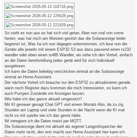
i
t
r
a
g
So sieht es nun aus es hat sich viel getan, Aber nun mal von vorne
herein, was hat mich am Meisten gestört das die Solaranzeige leider
begrenzt ist, Was ha ich nun dagegen unternommen, ich lese nun die
Geräte alle jeweils mit einem ESP32 S3 aus dazu passend einen rs232
wandler oder eben einen rs485 Wandler, wo sehe ich den Vorteil, einfach
an der Daten bereitstellung jedes gerät wird für sich Individuell
ausgelesen.
Ich kann die Daten beliebig verschicken einmal an die Solaranzeige
einmal an Home Assistant.
Der nächste Vorteil ich brauche nur den ESP32 zu aktualisieren gerade
wann noch Register dazu kommen die mich Intressieren, so kann ich
auch Pumpen Zustände mir Anzeigen lassen.
Wie habe ich das ganze aktuell umgesetzt?
Mit KI genauer gesagt Chat GPT und einem Monats Abo, da zu zig
Stunden am Laptop und viele Stunden in der Nacht wenn die KI mal
nicht so mit spielte wie ich das genre hätte.
Wi intregiere ich die Daten meist per MQTT.
Die Solaranzeige dient mir aktuell als eigener Langzeitspeicher der
Daten mehr nicht, den rest macht nun Home Assistant hier kann ich