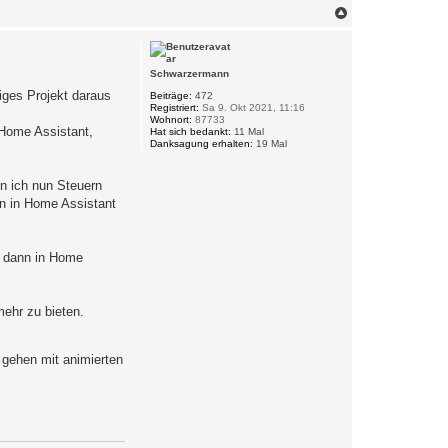
N
a
c
h
o
Schwarzermann
b
iges Projekt daraus
e
Beiträge:
472
Registriert:
Sa 9. Okt 2021, 11:16
n
Wohnort:
87733
 Home Assistant,
Hat sich bedankt:
11 Mal
Danksagung erhalten:
19 Mal
nn ich nun Steuern
n in Home Assistant
r dann in Home
mehr zu bieten.
s gehen mit animierten