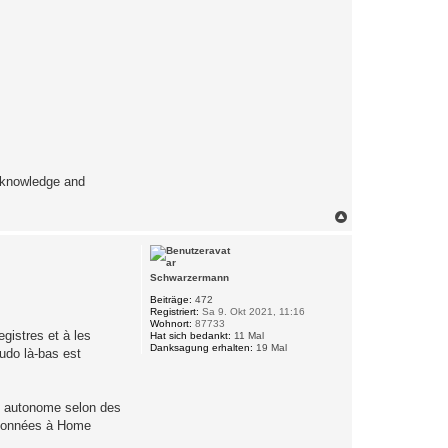
e knowledge and
N
a
c
h
o
Schwarzermann
b
e
Beiträge:
472
Registriert:
Sa 9. Okt 2021, 11:16
n
Wohnort:
87733
gistres et à les
Hat sich bedankt:
11 Mal
Danksagung erhalten:
19 Mal
udo là-bas est
re autonome selon des
s données à Home