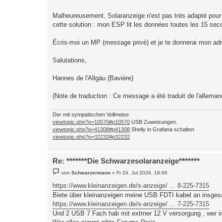
Malheureusement, Solaranzeige n'est pas très adapté pour l
cette solution : mon ESP lit les données toutes les 15 se
Écris-moi un MP (message privé) et je te donnerai mon ad
Salutations,
Hannes de l'Allgäu (Bavière)
(Note de traduction : Ce message a été traduit de l'allemand
Der mit sympatischen Vollmeise
viewtopic.php?p=10570#p10570
USB Zuweisungen.
viewtopic.php?p=41308#p41308
Shelly in Grafana schalten
viewtopic.php?p=32232#p32232
Re: *******Die Schwarzesolaranzeige*******
B
von
Schwarzermann
»
Fr 24. Jul 2026, 19:06
e
i
https://www.kleinanzeigen.de/s-anzeige/ ... 8-225-7315
t
Biete über kleinanzeigen meine USB FDTI kabel an insgesa
r
a
https://www.kleinanzeigen.de/s-anzeige/ ... 7-225-7315
g
Und 2 USB 7 Fach hab mit extrner 12 V versorgung , wer in