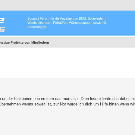
Support Forum für die Anzeige von BMS, Solarreglern,
Wechselrichtern, Pelletöfen, Wärmepumpen, sowie für
Steuerungen.
nstige Projekte von Mitgliedern
p un der funktionen.php ereitern das man alles Dten lesenkönnte das dabei m
ernehmen wenns soweit ist, zur Not würde ich dich um Hilfe bitten wenn wir 