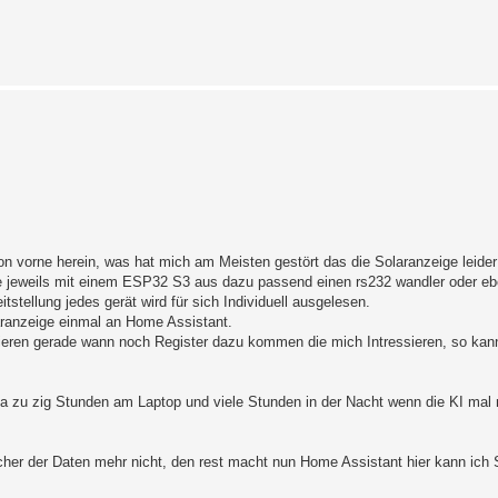
on vorne herein, was hat mich am Meisten gestört das die Solaranzeige leider
le jeweils mit einem ESP32 S3 aus dazu passend einen rs232 wandler oder eb
tstellung jedes gerät wird für sich Individuell ausgelesen.
aranzeige einmal an Home Assistant.
isieren gerade wann noch Register dazu kommen die mich Intressieren, so ka
zu zig Stunden am Laptop und viele Stunden in der Nacht wenn die KI mal ni
eicher der Daten mehr nicht, den rest macht nun Home Assistant hier kann ich