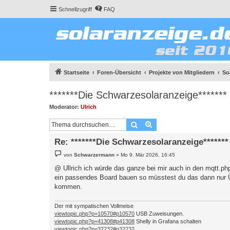
Schnellzugriff
FAQ
Startseite
Foren-Übersicht
Projekte von Mitgliedern
So
*******Die Schwarzesolaranzeige*******
Moderator:
Ulrich
Suche
Erweiterte Suche
Re: *******Die Schwarzesolaranzeige*******
B
von
Schwarzermann
»
Mo 9. Mär 2026, 16:45
e
i
@ Ullrich ich würde das ganze bei mir auch in den mqtt.ph
t
ein passendes Board bauen so müsstest du das dann nur Üb
r
a
kommen.
g
Der mit sympatischen Vollmeise
viewtopic.php?p=10570#p10570
USB Zuweisungen.
viewtopic.php?p=41308#p41308
Shelly in Grafana schalten
viewtopic.php?p=32232#p32232