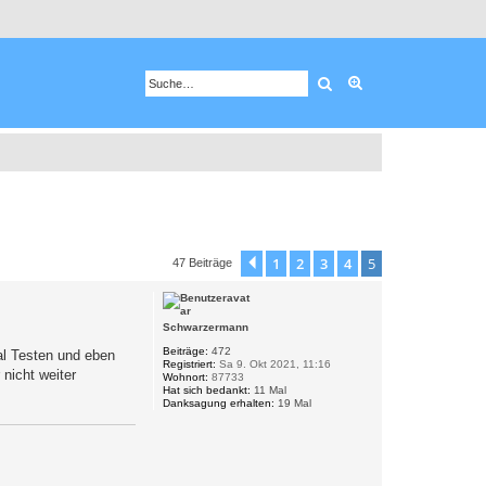
Suche
Erweiterte Suche
1
2
3
4
5
Vorherige
47 Beiträge
Schwarzermann
Beiträge:
472
al Testen und eben
Registriert:
Sa 9. Okt 2021, 11:16
nicht weiter
Wohnort:
87733
Hat sich bedankt:
11 Mal
Danksagung erhalten:
19 Mal