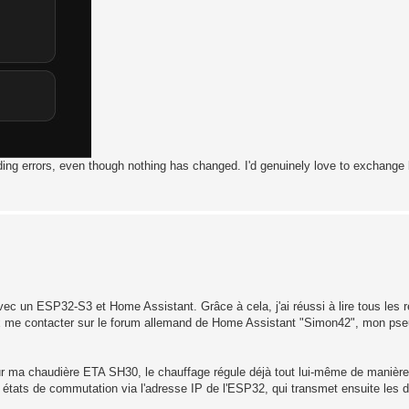
eading errors, even though nothing has changed. I'd genuinely love to exchang
ec un ESP32-S3 et Home Assistant. Grâce à cela, j'ai réussi à lire tous les re
eux me contacter sur le forum allemand de Home Assistant "Simon42", mon pse
sur ma chaudière ETA SH30, le chauffage régule déjà tout lui-même de maniè
ts états de commutation via l'adresse IP de l'ESP32, qui transmet ensuite le