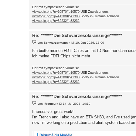
Der mit sympatischen Vollmeise
viewtopic.php?p=10570#p10570
USB Zuweisungen.
viewtopic.php?p=41308#p41308
Shelly in Grafana schalten
viewtopic.php?p=32232#p32232
Re: *******Die Schwarzesolaranzeige*******
B
von
Schwarzermann
»
Mi 10. Jun 2026, 16:00
e
i
Ich biette meinen FDTI Chips an mit ID Nummer darin diese
t
ich meine FDTI Chips nicht mehr
r
a
g
Der mit sympatischen Vollmeise
viewtopic.php?p=10570#p10570
USB Zuweisungen.
viewtopic.php?p=41308#p41308
Shelly in Grafana schalten
viewtopic.php?p=32232#p32232
Re: *******Die Schwarzesolaranzeige*******
B
von
jfboutou
»
Di 14. Jul 2026, 14:19
e
i
Impressive, great work!!
t
I'm French and I also have an ETA SH30, and I've used (and
r
a
now I'm working on a prediction and alert system based on 
g