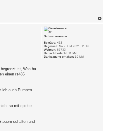
N
a
c
h
o
Schwarzermann
b
e
Beiträge:
472
Registriert:
Sa 9. Okt 2021, 11:16
n
Wohnort:
87733
Hat sich bedankt:
11 Mal
Danksagung erhalten:
19 Mal
 begrenzt ist, Was ha
en einen rs485
nn ich auch Pumpen
cht so mit spielte
 Steuern schalten und