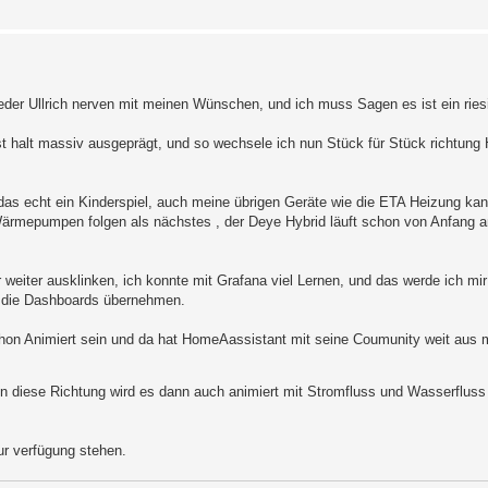
ieder Ullrich nerven mit meinen Wünschen, und ich muss Sagen es ist ein ries
st halt massiv ausgeprägt, und so wechsele ich nun Stück für Stück richtung
t das echt ein Kinderspiel, auch meine übrigen Geräte wie die ETA Heizung ka
Wärmepumpen folgen als nächstes , der Deye Hybrid läuft schon von Anfang a
weiter ausklinken, ich konnte mit Grafana viel Lernen, und das werde ich mi
r die Dashboards übernehmen.
schon Animiert sein und da hat HomeAassistant mit seine Coumunity weit aus 
d in diese Richtung wird es dann auch animiert mit Stromfluss und Wasserflus
ur verfügung stehen.