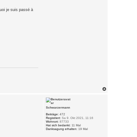
uoi je suis passé à
N
a
c
h
o
Schwarzermann
b
e
Beiträge:
472
Registriert:
Sa 9. Okt 2021, 11:16
n
Wohnort:
87733
Hat sich bedankt:
11 Mal
Danksagung erhalten:
19 Mal