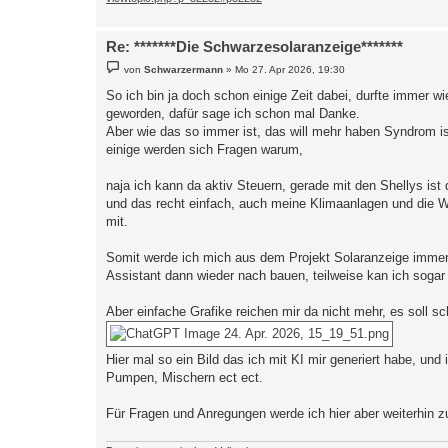
Re: *******Die Schwarzesolaranzeige*******
B
von
Schwarzermann
»
Mo 27. Apr 2026, 19:30
e
i
So ich bin ja doch schon einige Zeit dabei, durfte immer w
t
geworden, dafür sage ich schon mal Danke.
r
a
Aber wie das so immer ist, das will mehr haben Syndrom i
g
einige werden sich Fragen warum,
naja ich kann da aktiv Steuern, gerade mit den Shellys is
und das recht einfach, auch meine Klimaanlagen und die 
mit.
Somit werde ich mich aus dem Projekt Solaranzeige immer 
Assistant dann wieder nach bauen, teilweise kan ich soga
Aber einfache Grafike reichen mir da nicht mehr, es soll 
Hier mal so ein Bild das ich mit KI mir generiert habe, un
Pumpen, Mischern ect ect.
Für Fragen und Anregungen werde ich hier aber weiterhin z