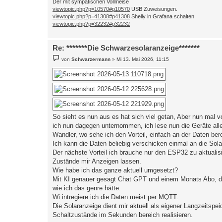
Der mit sympatischen Vollmeise
viewtopic.php?p=10570#p10570
USB Zuweisungen.
viewtopic.php?p=41308#p41308
Shelly in Grafana schalten
viewtopic.php?p=32232#p32232
Re: *******Die Schwarzesolaranzeige*******
B
von
Schwarzermann
»
Mi 13. Mai 2026, 11:15
e
i
t
r
a
g
So sieht es nun aus es hat sich viel getan, Aber nun mal v
ich nun dagegen unternommen, ich lese nun die Geräte al
Wandler, wo sehe ich den Vorteil, einfach an der Daten berei
Ich kann die Daten beliebig verschicken einmal an die Sol
Der nächste Vorteil ich brauche nur den ESP32 zu aktual
Zustände mir Anzeigen lassen.
Wie habe ich das ganze aktuell umgesetzt?
Mit KI genauer gesagt Chat GPT und einem Monats Abo, da 
wie ich das genre hätte.
Wi intregiere ich die Daten meist per MQTT.
Die Solaranzeige dient mir aktuell als eigener Langzeitsp
Schaltzustände im Sekunden bereich realisieren.