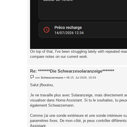
On top of that, I've been struggling lately with repeated r
compare notes on our current work.
Re: *******Die Schwarzesolaranzeige*******
B
von
Schwarzermann
»
Mi 15. Jul 2026, 16:54
e
i
Salut jfboutou,
t
r
a
Je ne travaille plus avec Solaranzeige, mais directement av
g
visualiser dans Home Assistant. Si tu le souhaites, tu p
également Schwarzemann.
Comme j'ai une sonde extérieure et une sonde intérieure 
paramètres fixes. De mon côté, je peux contrôler différen
Assistant.