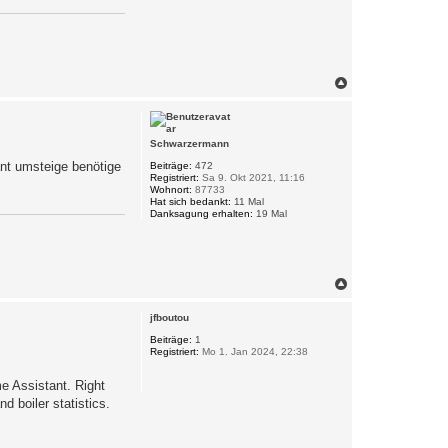
N
a
c
h
o
Schwarzermann
b
ant umsteige benötige
e
Beiträge:
472
Registriert:
Sa 9. Okt 2021, 11:16
n
Wohnort:
87733
Hat sich bedankt:
11 Mal
Danksagung erhalten:
19 Mal
N
a
c
jfboutou
h
o
Beiträge:
1
Registriert:
Mo 1. Jan 2024, 22:38
b
e
n
e Assistant. Right
 boiler statistics.