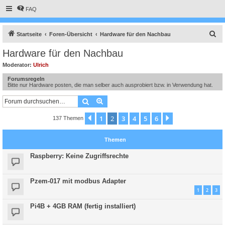
FAQ
S
Startseite
Foren-Übersicht
Hardware für den Nachbau
u
Hardware für den Nachbau
c
Moderator:
Ulrich
h
Forumsregeln
e
Bitte nur Hardware posten, die man selber auch ausprobiert bzw. in Verwendung hat.
Suche
Erweiterte Suche
1
2
3
4
5
6
Vorherige
Nächste
137 Themen
Themen
Raspberry: Keine Zugriffsrechte
Pzem-017 mit modbus Adapter
1
2
3
Pi4B + 4GB RAM (fertig installiert)