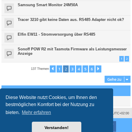
Samsung Smart Monitor 24M50A
Tracer 3210 gibt keine Daten aus. RS485 Adapter nicht ok?
Elfin EW11 - Stromversorgung über RS485
Sonoff POW R2 mit Tasmota Firmware als Leistungsmesser
Anzeige
1
2
1
2
3
4
5
6
Vorherige
Nächste
137 Themen
Gehe zu
Wer ist online?
Diese Website nutzt Cookies, um Ihnen den
Mitglieder in diesem Forum: 0 Mitglieder und 2 Gäste
bestmöglichen Komfort bei der Nutzung zu
bieten.
Mehr erfahren
Impressum
Das Team
Alle Zeiten sind
UTC+02:00
Nutzungsbedingungen
Datenschutzerklärung
Powered by
phpBB
® Forum Software © phpBB Limited
Verstanden!
Deutsche Übersetzung durch
phpBB.de