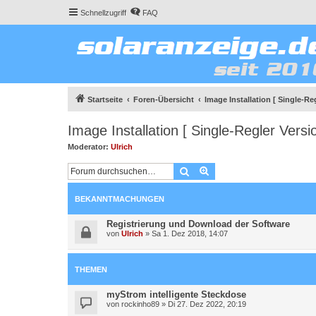
Schnellzugriff
FAQ
Startseite
Foren-Übersicht
Image Installation [ Single-Reg
Image Installation [ Single-Regler Versi
Moderator:
Ulrich
Suche
Erweiterte Suche
BEKANNTMACHUNGEN
Registrierung und Download der Software
von
Ulrich
»
Sa 1. Dez 2018, 14:07
THEMEN
myStrom intelligente Steckdose
von
rockinho89
»
Di 27. Dez 2022, 20:19