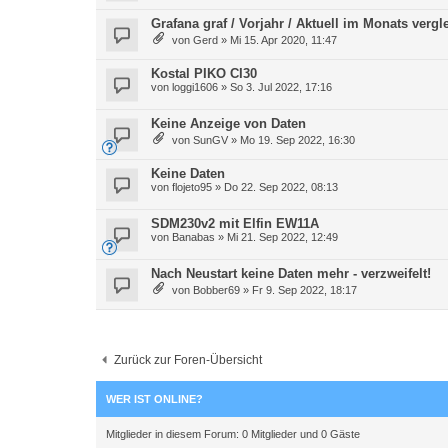
Grafana graf / Vorjahr / Aktuell im Monats vergl
von
Gerd
»
Mi 15. Apr 2020, 11:47
Kostal PIKO CI30
von
loggi1606
»
So 3. Jul 2022, 17:16
Keine Anzeige von Daten
von
SunGV
»
Mo 19. Sep 2022, 16:30
Keine Daten
von
flojeto95
»
Do 22. Sep 2022, 08:13
SDM230v2 mit Elfin EW11A
von
Banabas
»
Mi 21. Sep 2022, 12:49
Nach Neustart keine Daten mehr - verzweifelt!
von
Bobber69
»
Fr 9. Sep 2022, 18:17
Zurück zur Foren-Übersicht
WER IST ONLINE?
Mitglieder in diesem Forum: 0 Mitglieder und 0 Gäste