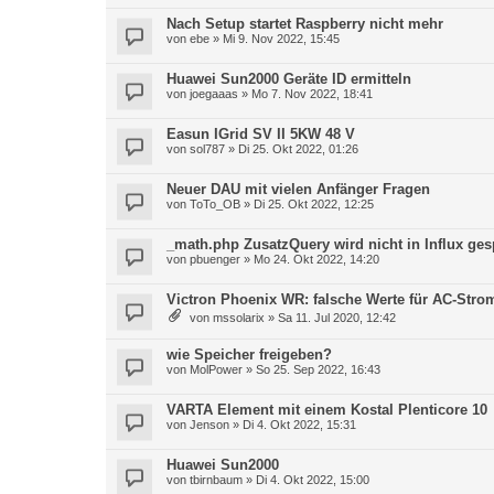
Nach Setup startet Raspberry nicht mehr
von
ebe
»
Mi 9. Nov 2022, 15:45
Huawei Sun2000 Geräte ID ermitteln
von
joegaaas
»
Mo 7. Nov 2022, 18:41
Easun IGrid SV II 5KW 48 V
von
sol787
»
Di 25. Okt 2022, 01:26
Neuer DAU mit vielen Anfänger Fragen
von
ToTo_OB
»
Di 25. Okt 2022, 12:25
_math.php ZusatzQuery wird nicht in Influx ges
von
pbuenger
»
Mo 24. Okt 2022, 14:20
Victron Phoenix WR: falsche Werte für AC-Stro
von
mssolarix
»
Sa 11. Jul 2020, 12:42
wie Speicher freigeben?
von
MolPower
»
So 25. Sep 2022, 16:43
VARTA Element mit einem Kostal Plenticore 10
von
Jenson
»
Di 4. Okt 2022, 15:31
Huawei Sun2000
von
tbirnbaum
»
Di 4. Okt 2022, 15:00