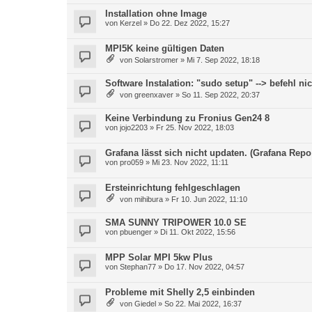
Installation ohne Image
von
Kerzel
»
Do 22. Dez 2022, 15:27
MPI5K keine gültigen Daten
von
Solarstromer
»
Mi 7. Sep 2022, 18:18
Software Instalation: "sudo setup" --> befehl ni
von
greenxaver
»
So 11. Sep 2022, 20:37
Keine Verbindung zu Fronius Gen24 8
von
jojo2203
»
Fr 25. Nov 2022, 18:03
Grafana lässt sich nicht updaten. (Grafana Rep
von
pro059
»
Mi 23. Nov 2022, 11:11
Ersteinrichtung fehlgeschlagen
von
mihibura
»
Fr 10. Jun 2022, 11:10
SMA SUNNY TRIPOWER 10.0 SE
von
pbuenger
»
Di 11. Okt 2022, 15:56
MPP Solar MPI 5kw Plus
von
Stephan77
»
Do 17. Nov 2022, 04:57
Probleme mit Shelly 2,5 einbinden
von
Giedel
»
So 22. Mai 2022, 16:37