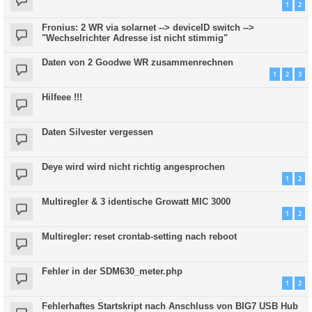
1
2
Fronius: 2 WR via solarnet --> deviceID switch -->
"Wechselrichter Adresse ist nicht stimmig"
Daten von 2 Goodwe WR zusammenrechnen
1
2
3
Hilfeee !!!
Daten Silvester vergessen
Deye wird wird nicht richtig angesprochen
1
2
Multiregler & 3 identische Growatt MIC 3000
1
2
Multiregler: reset crontab-setting nach reboot
Fehler in der SDM630_meter.php
1
2
Fehlerhaftes Startskript nach Anschluss von BIG7 USB Hub