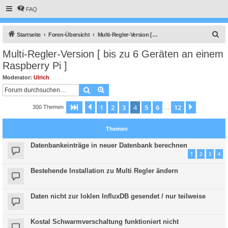
FAQ
S
Startseite
Foren-Übersicht
Multi-Regler-Version [ bis zu 6 Geräten an einem Raspberry Pi ]
u
Multi-Regler-Version [ bis zu 6 Geräten an einem
c
Raspberry Pi ]
h
Moderator:
Ulrich
e
Suche
Erweiterte Suche
1
2
3
4
5
6
12
Seite
4
Vorherige
von
12
Nächste
300 Themen
…
Themen
Datenbankeinträge in neuer Datenbank berechnen
1
2
3
4
Bestehende Installation zu Multi Regler ändern
Daten nicht zur loklen InfluxDB gesendet / nur teilweise
Kostal Schwarmverschaltung funktioniert nicht