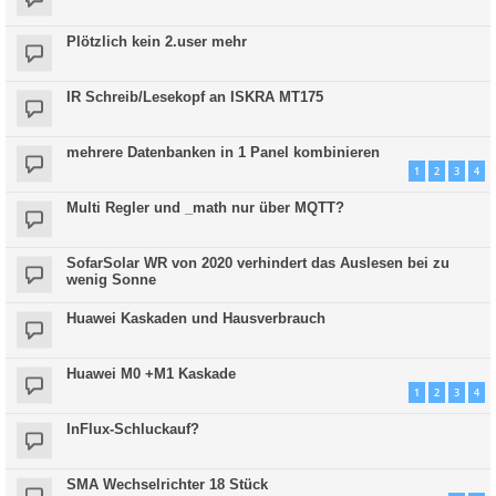
Plötzlich kein 2.user mehr
IR Schreib/Lesekopf an ISKRA MT175
mehrere Datenbanken in 1 Panel kombinieren
1
2
3
4
Multi Regler und _math nur über MQTT?
SofarSolar WR von 2020 verhindert das Auslesen bei zu
wenig Sonne
Huawei Kaskaden und Hausverbrauch
Huawei M0 +M1 Kaskade
1
2
3
4
InFlux-Schluckauf?
SMA Wechselrichter 18 Stück